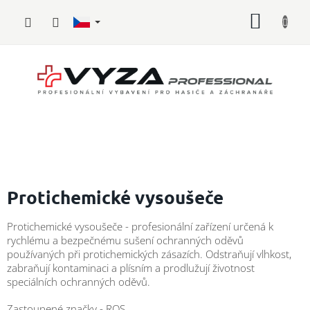
Přejít
NÁKUP
na
obsah
KOŠÍK
Hasičské
vybavení
Protichemické vysoušeče
Požární
Protichemické vysoušeče - profesionální zařízení určená k
sport
rychlému a bezpečnému sušení ochranných oděvů
používaných při protichemických zásazích. Odstraňují vlhkost,
Zdravotnické
zabraňují kontaminaci a plísním a prodlužují životnost
vybavení
speciálních ochranných oděvů.
Oblečení,
Zastoupené značky - ROS