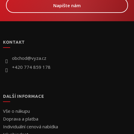
Napište nám
Z
á
p
KONTAKT
a
t
í
obchod
@
vyza.cz
+420 774 859 178
DALŠÍ INFORMACE
Vše o nákupu
Doprava a platba
Individuální cenová nabídka