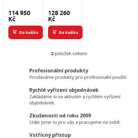
Sušení
Sušení
/
t
protichemického
protichemického
114 950
128 260
ů
obleků - 2
obleků - 3
Přihlášení
Kč
Kč
ks, časový
ks, časový
spínač -
spínač -
Do košíku
Do košíku
digitální
digitální
2
položek celkem
O
v
l
Profesionální produkty
á
Prodáváme produkty pro profesionální použití.
d
a
Rychlé vyřízení objednávek
c
Zakládáme si na aktivním a rychlém vyřízení
í
p
objednávek.
r
v
Zkušenosti od roku 2009
k
Stále jsme tu pro vás a pracujeme na sobě.
y
v
Vstřícný přístup
ý