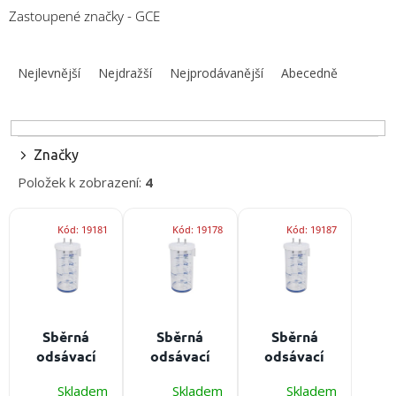
obuv
Zastoupené značky - GCE
a
doplňky
Ř
a
Nejlevnější
Nejdražší
Nejprodávanější
Abecedně
★
z
Nepřehlédněte
★
e
n
Individuální
í
cenová
Značky
nabídka
p
Položek k zobrazení:
4
r
Vše
o
o
V
d
nákupu
Kód:
19181
Kód:
19178
Kód:
19187
ý
u
p
Kontakty
k
i
t
s
Požární
ů
sport
p
r
Sběrná
Sběrná
Sběrná
o
Nepřehlédněte
odsávací
odsávací
odsávací
d
láhev GCE
láhev GCE
láhev GCE
CZK
u
Skladem
Skladem
Skladem
MEDICOLLECT
MEDICOLLECT
MEDICOLLECT