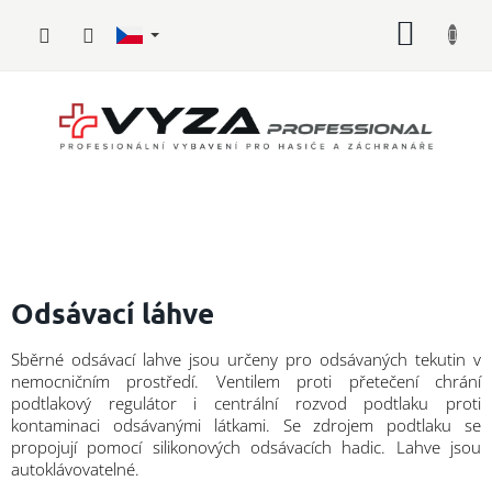
Přejít
NÁKUP
na
obsah
KOŠÍK
Hasičské
vybavení
Odsávací láhve
Požární
Sběrné odsávací lahve jsou určeny pro odsávaných tekutin v
sport
nemocničním prostředí. Ventilem proti přetečení chrání
podtlakový regulátor i centrální rozvod podtlaku proti
Zdravotnické
kontaminaci odsávanými látkami. Se zdrojem podtlaku se
vybavení
propojují pomocí silikonových odsávacích hadic. Lahve jsou
autoklávovatelné.
Oblečení,