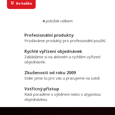
Do košíku
4
položek celkem
O
v
l
Profesionální produkty
á
Prodáváme produkty pro profesionální použití.
d
a
Rychlé vyřízení objednávek
c
Zakládáme si na aktivním a rychlém vyřízení
í
p
objednávek.
r
v
Zkušenosti od roku 2009
k
Stále jsme tu pro vás a pracujeme na sobě.
y
v
Vstřícný přístup
ý
Rádi poradíme s výběrem nebo s atypickou
p
objednávkou.
i
s
u