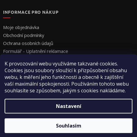
INFORMACE PRO NÁKUP
Moje objednávka
Obchodní podmínky
Ochrana osobních údajů
Formulář - Uplatnění reklamace
Formulář - Odstoupení od smlouvy
K provozování webu využíváme takzvané cookies.
Cookies jsou soubory sloužící k přizpůsobení obsahu
webu, k měření jeho funkčnosti a obecně k zajištění
vaší maximální spokojenosti. Používáním tohoto webu
souhlasíte se způsobem, jakým s cookies nakládáme.
Vytvořil Shoptet
Nastavení
Copyright 2026
Vyza Professional s.r.o.
. Všechna práva
Souhlasím
vyhrazena.