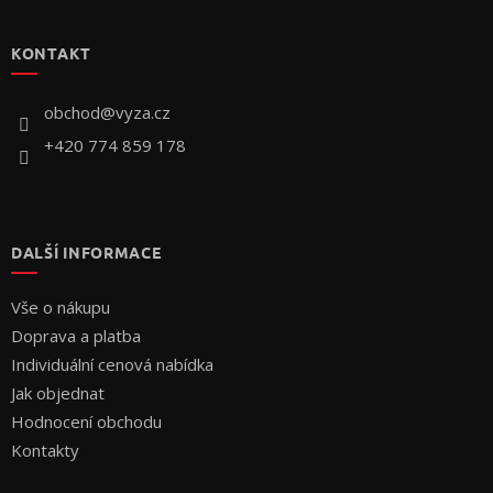
á
p
KONTAKT
a
t
í
obchod
@
vyza.cz
+420 774 859 178
DALŠÍ INFORMACE
Vše o nákupu
Doprava a platba
Individuální cenová nabídka
Jak objednat
Hodnocení obchodu
Kontakty