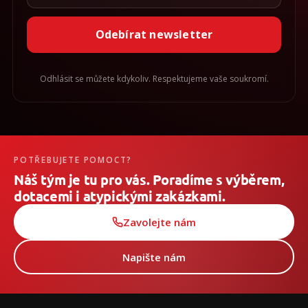
Odebírat newsletter
Odhlásit se můžete kdykoliv. Respektujeme vaše soukromí.
POTŘEBUJETE POMOCT?
Náš tým je tu pro vás. Poradíme s výběrem,
dotacemi i atypickými zakázkami.
Zavolejte nám
Napište nám
Z