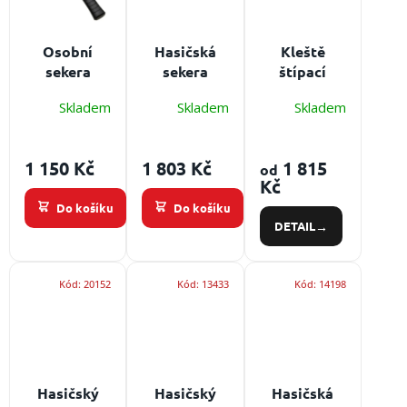
/
s
ů
p
r
Přihlášení
Osobní
Hasičská
Kleště
o
sekera
sekera
štípací
d
Vysoce
HELKO
pákové na
u
Skladem
Skladem
Skladem
kalená ocel
FIREMAN´S
tyče a
k
zušlechtěná
50 cm
svorníky
t
pro
1 150 Kč
1 803 Kč
1 815
ů
od
maximální
Kč
pevnost
Do košíku
Do košíku
DETAIL
Kód:
20152
Kód:
13433
Kód:
14198
Hasičský
Hasičský
Hasičská