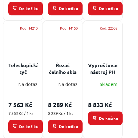
Do košíku
Do košíku
Do košíku
Kód:
14210
Kód:
14150
Kód:
22558
Teleskopická
Řezač
Vyprošťovací
tyč
čelního skla
nástroj PH
Inteletool
Glas-Master
Likvidátor II
Na dotaz
Na dotaz
Skladem
4,88 m
762 mm
Délka: 4,88
Stříhací
m
čelist
7 563 Kč
8 289 Kč
8 833 Kč
Měrná
Měrná
7 563 Kč / 1 ks
8 289 Kč / 1 ks
Do košíku
cena:
cena:
Do košíku
Do košíku