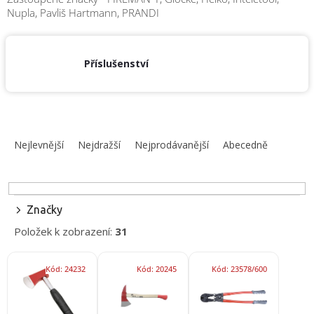
obuv
Nupla, Pavliš Hartmann, PRANDI
a
doplňky
★
Příslušenství
Nepřehlédněte
★
Individuální
cenová
Ř
nabídka
a
Nejlevnější
Nejdražší
Nejprodávanější
Abecedně
z
Vše
o
e
nákupu
n
í
Kontakty
Značky
p
Položek k zobrazení:
31
Požární
r
sport
o
V
d
Kód:
24232
Kód:
20245
Kód:
23578/600
ý
Nepřehlédněte
u
p
k
i
CZK
t