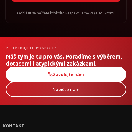
Odhlásit se můžete kdykoliv. Respektujeme vaše soukromí.
POTŘEBUJETE POMOCT?
Náš tým je tu pro vás. Poradíme s výběrem,
dotacemi i atypickými zakázkami.
Zavolejte nám
Napište nám
Z
á
p
KONTAKT
a