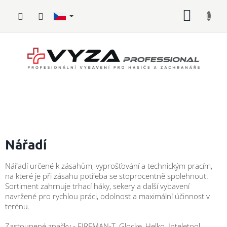
Přejít
NÁKUP
na
obsah
KOŠÍK
Hasičské
vybavení
Nářadí
Požární
Nářadí určené k zásahům, vyprošťování a technickým pracím,
sport
na které je při zásahu potřeba se stoprocentně spolehnout.
Sortiment zahrnuje trhací háky, sekery a další vybavení
Zdravotnické
navržené pro rychlou práci, odolnost a maximální účinnost v
vybavení
terénu.
Oblečení,
Zastoupené značky - FIREMAN-T, Glocke, Helko, Inteletool,