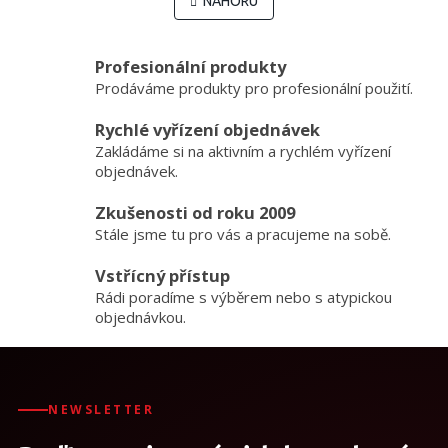
l
NAHORU
n
á
k
o
d
v
a
Profesionální produkty
á
c
Prodáváme produkty pro profesionální použití.
n
í
í
p
Rychlé vyřízení objednávek
r
Zakládáme si na aktivním a rychlém vyřízení
v
objednávek.
k
y
v
Zkušenosti od roku 2009
ý
Stále jsme tu pro vás a pracujeme na sobě.
p
i
Vstřícný přístup
s
Rádi poradíme s výběrem nebo s atypickou
u
objednávkou.
NEWSLETTER