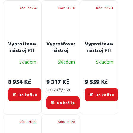
Kód:
22564
Kód:
14216
Kód:
22561
Vyprošťovací
Vyprošťovací
Vyprošťovací
nástroj PH
nástroj
nástroj PH
Likvidátor I
Paratech
Likvidátor II
Skladem
Skladem
Skladem
762 mm
Hooligan
915 mm
Páčící čelist
Highway
Stříhací
762 mm
čelist
8 954 Kč
9 317 Kč
9 559 Kč
Stříhací
čelist
Měrná
9 317 Kč / 1 ks
Do košíku
Do košíku
cena:
Do košíku
Kód:
14219
Kód:
14228