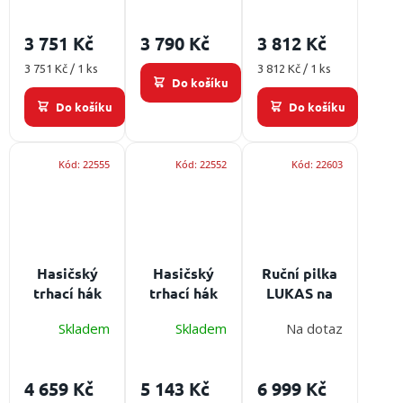
90 cm
cm
3 751 Kč
3 790 Kč
3 812 Kč
Měrná
Měrná
3 751 Kč / 1 ks
3 812 Kč / 1 ks
Do košíku
cena:
cena:
Do košíku
Do košíku
Kód:
22555
Kód:
22552
Kód:
22603
Hasičský
Hasičský
Ruční pilka
trhací hák
trhací hák
LUKAS na
PH 2,5 m
PH 3 m
lepená skla
Skladem
Skladem
Na dotaz
Délka: 2,5 m
Délka: 3 m
4 659 Kč
5 143 Kč
6 999 Kč