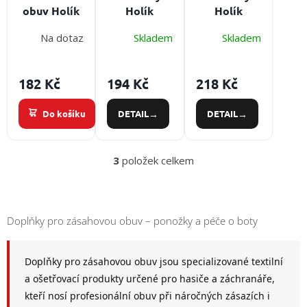
/
o
obuv Holík
Holík
Holík
d
Firefighter
Firefighter
u
Na dotaz
Skladem
Skladem
Přihlášení
Průměrné
LONG
B7960
Typ:
k
hodnocení
B7961
Typ:
krátké
t
produktu
dlouhé
ponožky do
je
182 Kč
194 Kč
218 Kč
ů
ponožky do
zásahové
5,0
zásahové
obuvi
z
Do košíku
DETAIL
DETAIL
obuvi
5
hvězdiček.
3
položek celkem
O
v
l
á
d
Doplňky pro zásahovou obuv – ponožky a péče o boty
a
c
í
Doplňky pro zásahovou obuv jsou specializované textilní
p
a ošetřovací produkty určené pro hasiče a záchranáře,
r
v
kteří nosí profesionální obuv při náročných zásazích i