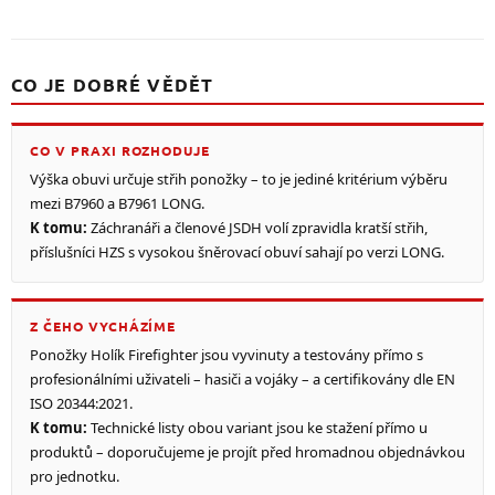
CO JE DOBRÉ VĚDĚT
CO V PRAXI ROZHODUJE
Výška obuvi určuje střih ponožky – to je jediné kritérium výběru
mezi B7960 a B7961 LONG.
K tomu:
Záchranáři a členové JSDH volí zpravidla kratší střih,
příslušníci HZS s vysokou šněrovací obuví sahají po verzi LONG.
Z ČEHO VYCHÁZÍME
Ponožky Holík Firefighter jsou vyvinuty a testovány přímo s
profesionálními uživateli – hasiči a vojáky – a certifikovány dle EN
ISO 20344:2021.
K tomu:
Technické listy obou variant jsou ke stažení přímo u
produktů – doporučujeme je projít před hromadnou objednávkou
pro jednotku.