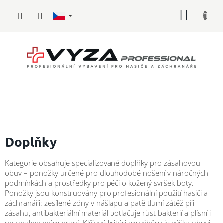
Přejít
NÁKUP
na
obsah
KOŠÍK
Hasičské
vybavení
Doplňky
Požární
Kategorie obsahuje specializované doplňky pro zásahovou
sport
obuv – ponožky určené pro dlouhodobé nošení v náročných
podmínkách a prostředky pro péči o kožený svršek boty.
Zdravotnické
Ponožky jsou konstruovány pro profesionální použití hasiči a
vybavení
záchranáři: zesílené zóny v nášlapu a patě tlumí zátěž při
zásahu, antibakteriální materiál potlačuje růst bakterií a plísní i
Oblečení,
po opakovaném praní. Klíčové kritérium výběru je výška obuvi –