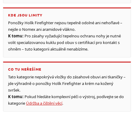
KDE JSOU LIMITY
Ponožky Holík Firefighter nejsou tepelně odolné ani nehořlavé –
nejde o Nomex ani aramidové vlákno.
K tomu:
Pro zásahy vyžadující tepelnou ochranu nohy je nutné
volit specializovanou kuklu pod obuv s certifikací pro kontakt s
ohněm – tuto kategorii aktuálně nenabízíme.
CO TU NEŘEŠÍME
Tato kategorie nepokrývá vložky do zásahové obuvi ani tkaničky –
jde výhradně o ponožky Holík Firefighter a krém na kožený
svršek.
K tomu:
Pokud hledáte komplexní péči o výstroj, podívejte se do
kategorie
Údržba a čištění věcí
.