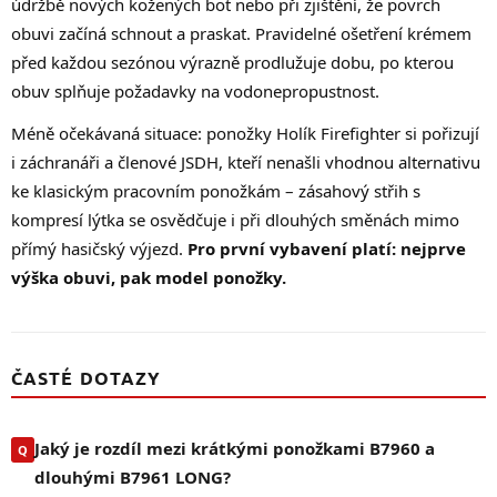
údržbě nových kožených bot nebo při zjištění, že povrch
obuvi začíná schnout a praskat. Pravidelné ošetření krémem
před každou sezónou výrazně prodlužuje dobu, po kterou
obuv splňuje požadavky na vodonepropustnost.
Méně očekávaná situace: ponožky Holík Firefighter si pořizují
i záchranáři a členové JSDH, kteří nenašli vhodnou alternativu
ke klasickým pracovním ponožkám – zásahový střih s
kompresí lýtka se osvědčuje i při dlouhých směnách mimo
přímý hasičský výjezd.
Pro první vybavení platí: nejprve
výška obuvi, pak model ponožky.
ČASTÉ DOTAZY
Jaký je rozdíl mezi krátkými ponožkami B7960 a
dlouhými B7961 LONG?