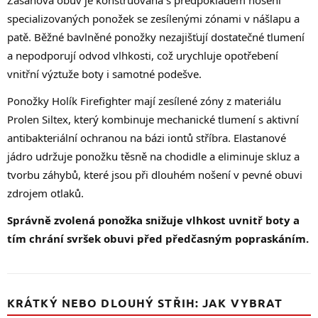
specializovaných ponožek se zesílenými zónami v nášlapu a
patě. Běžné bavlněné ponožky nezajišťují dostatečné tlumení
a nepodporují odvod vlhkosti, což urychluje opotřebení
vnitřní výztuže boty i samotné podešve.
Ponožky Holík Firefighter mají zesílené zóny z materiálu
Prolen Siltex, který kombinuje mechanické tlumení s aktivní
antibakteriální ochranou na bázi iontů stříbra. Elastanové
jádro udržuje ponožku těsně na chodidle a eliminuje skluz a
tvorbu záhybů, které jsou při dlouhém nošení v pevné obuvi
zdrojem otlaků.
Správně zvolená ponožka snižuje vlhkost uvnitř boty a
tím chrání svršek obuvi před předčasným popraskáním.
KRÁTKÝ NEBO DLOUHÝ STŘIH: JAK VYBRAT