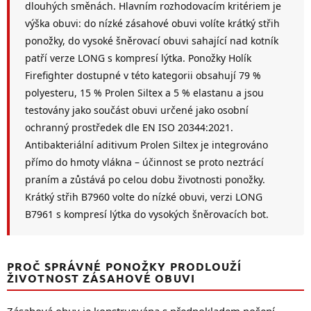
k
dlouhých směnách. Hlavním rozhodovacím kritériem je
y
výška obuvi: do nízké zásahové obuvi volíte krátký střih
v
ponožky, do vysoké šněrovací obuvi sahající nad kotník
ý
p
patří verze LONG s kompresí lýtka. Ponožky Holík
i
Firefighter dostupné v této kategorii obsahují 79 %
s
polyesteru, 15 % Prolen Siltex a 5 % elastanu a jsou
u
testovány jako součást obuvi určené jako osobní
ochranný prostředek dle EN ISO 20344:2021.
Antibakteriální aditivum Prolen Siltex je integrováno
přímo do hmoty vlákna – účinnost se proto neztrácí
praním a zůstává po celou dobu životnosti ponožky.
Krátký střih B7960 volte do nízké obuvi, verzi LONG
B7961 s kompresí lýtka do vysokých šněrovacích bot.
PROČ SPRÁVNÉ PONOŽKY PRODLOUŽÍ
ŽIVOTNOST ZÁSAHOVÉ OBUVI
Zásahová obuv je konstruována s předpokladem nošení