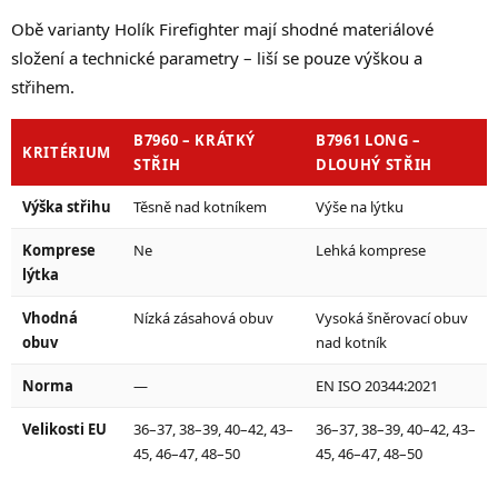
Obě varianty Holík Firefighter mají shodné materiálové
složení a technické parametry – liší se pouze výškou a
střihem.
B7960 – KRÁTKÝ
B7961 LONG –
KRITÉRIUM
STŘIH
DLOUHÝ STŘIH
Výška střihu
Těsně nad kotníkem
Výše na lýtku
Komprese
Ne
Lehká komprese
lýtka
Vhodná
Nízká zásahová obuv
Vysoká šněrovací obuv
obuv
nad kotník
Norma
—
EN ISO 20344:2021
Velikosti EU
36–37, 38–39, 40–42, 43–
36–37, 38–39, 40–42, 43–
45, 46–47, 48–50
45, 46–47, 48–50