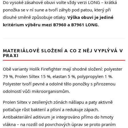
Do vysoké zásahové obuvi volte vždy verzi LONG – krátká
ponožka se v ní sune a tvoří záhyb pod patou, který při
dlouhé směně způsobuje otlaky.
Výška obuvi je jediné
kritérium výběru mezi B7960 a B7961 LONG.
MATERIÁLOVÉ SLOŽENÍ A CO Z NĚJ VYPLÝVÁ V
PRAXI
Obě varianty Holík Firefighter mají shodné složení: polyester
79 %, Prolen Siltex 15 %, elastan 5 %, polypropylen 1 %.
Polyester tvoří pevné a odolné tělo ponožky s přirozenou
odolností vůči mikroorganismům.
Prolen Siltex v zesílených zónách nášlapu a paty aktivně
potlačuje růst bakterií a plísní a redukuje zápach.
Antibakteriální aditivum je integrováno přímo do hmoty
vlákna – na rozdíl od povrchových úprav se proto praním