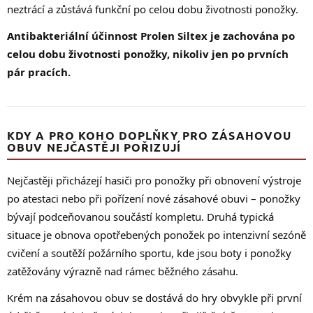
neztrácí a zůstává funkční po celou dobu životnosti ponožky.
Antibakteriální účinnost Prolen Siltex je zachována po
celou dobu životnosti ponožky, nikoliv jen po prvních
pár pracích.
KDY A PRO KOHO DOPLŇKY PRO ZÁSAHOVOU
OBUV NEJČASTĚJI POŘIZUJÍ
Nejčastěji přicházejí hasiči pro ponožky při obnovení výstroje
po atestaci nebo při pořízení nové zásahové obuvi – ponožky
bývají podceňovanou součástí kompletu. Druhá typická
situace je obnova opotřebených ponožek po intenzivní sezóně
cvičení a soutěží požárního sportu, kde jsou boty i ponožky
zatěžovány výrazně nad rámec běžného zásahu.
Krém na zásahovou obuv se dostává do hry obvykle při první