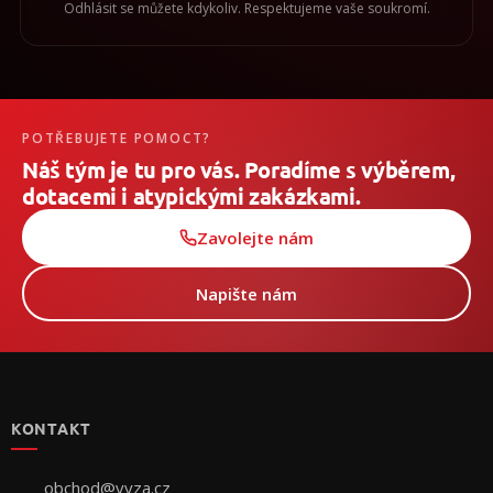
Odhlásit se můžete kdykoliv. Respektujeme vaše soukromí.
POTŘEBUJETE POMOCT?
Náš tým je tu pro vás. Poradíme s výběrem,
dotacemi i atypickými zakázkami.
Zavolejte nám
Napište nám
Z
á
p
KONTAKT
a
t
í
obchod
@
vyza.cz