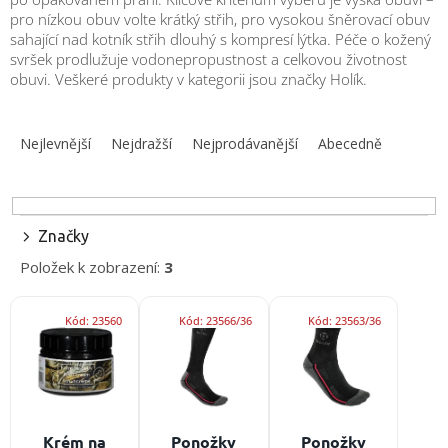
obuv
pro nízkou obuv volte krátký střih, pro vysokou šněrovací obuv
a
doplňky
sahající nad kotník střih dlouhý s kompresí lýtka. Péče o kožený
svršek prodlužuje vodonepropustnost a celkovou životnost
obuvi. Veškeré produkty v kategorii jsou značky Holík.
★
Nepřehlédněte
Ř
★
a
Nejlevnější
Nejdražší
Nejprodávanější
Abecedně
Individuální
z
cenová
e
nabídka
n
Vše
í
Značky
o
p
nákupu
Položek k zobrazení:
3
r
o
Kontakty
V
d
Kód:
23560
Kód:
23566/36
Kód:
23563/36
ý
Požární
u
sport
p
k
i
t
s
Nepřehlédněte
ů
p
r
CZK
Krém na
Ponožky
Ponožky