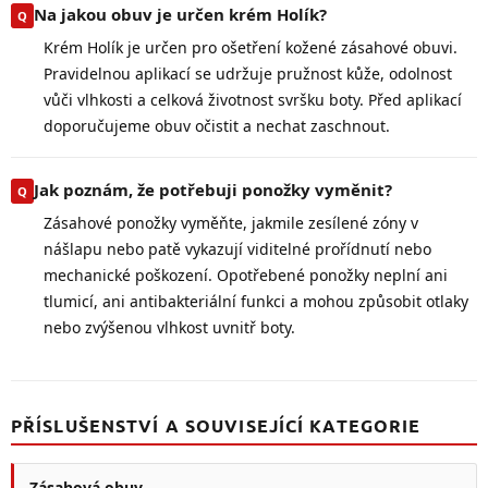
Na jakou obuv je určen krém Holík?
Krém Holík je určen pro ošetření kožené zásahové obuvi.
Pravidelnou aplikací se udržuje pružnost kůže, odolnost
vůči vlhkosti a celková životnost svršku boty. Před aplikací
doporučujeme obuv očistit a nechat zaschnout.
Jak poznám, že potřebuji ponožky vyměnit?
Zásahové ponožky vyměňte, jakmile zesílené zóny v
nášlapu nebo patě vykazují viditelné prořídnutí nebo
mechanické poškození. Opotřebené ponožky neplní ani
tlumicí, ani antibakteriální funkci a mohou způsobit otlaky
nebo zvýšenou vlhkost uvnitř boty.
PŘÍSLUŠENSTVÍ A SOUVISEJÍCÍ KATEGORIE
Zásahová obuv