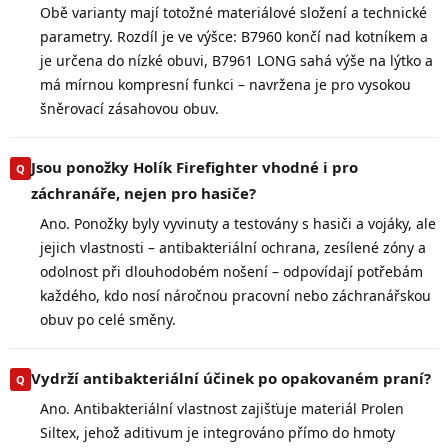
Obě varianty mají totožné materiálové složení a technické
parametry. Rozdíl je ve výšce: B7960 končí nad kotníkem a
je určena do nízké obuvi, B7961 LONG sahá výše na lýtko a
má mírnou kompresní funkci – navržena je pro vysokou
šněrovací zásahovou obuv.
Jsou ponožky Holík Firefighter vhodné i pro
záchranáře, nejen pro hasiče?
Ano. Ponožky byly vyvinuty a testovány s hasiči a vojáky, ale
jejich vlastnosti – antibakteriální ochrana, zesílené zóny a
odolnost při dlouhodobém nošení – odpovídají potřebám
každého, kdo nosí náročnou pracovní nebo záchranářskou
obuv po celé směny.
Vydrží antibakteriální účinek po opakovaném praní?
Ano. Antibakteriální vlastnost zajišťuje materiál Prolen
Siltex, jehož aditivum je integrováno přímo do hmoty