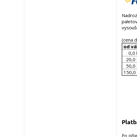
Nadroz
paleto
vysouše
(cena 
od vá
0,0 
20,0 
50,0 
150,0 
Plat
Po přij