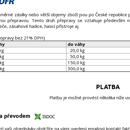
měrné zásilky nebo větší objemy zboží jsou po České republice
vou přepravou.
Tento druh přepravy se vztahuje především na 
če, zásahové hadice, hasicí přístroje aj.
dopravy bez 21% DPH)
hy
do váhy
kg
20,0 kg
kg
50,0 kg
kg
150,0 kg
kg
300,0 kg
PLATBA
Platbu je možné provést několika níže 
ba převodem
etí vaši objednávky obdržíte na vámi uvedený emailový kontakt fakt