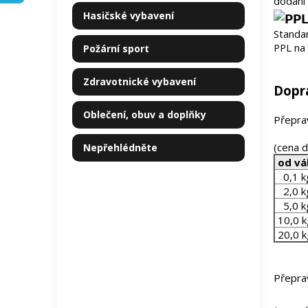
dodání 
kategorie
p
Hasičské vybavení
a
Standa
n
PPL na 
Požární sport
e
l
Zdravotnické vybavení
Dopra
Oblečení, obuv a doplňky
Přepra
(cena 
Nepřehlédněte
od vá
0,1 k
2,0 k
5,0 k
10,0 k
20,0 k
Přepra