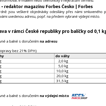
informovat e-mailem nebo telefonicky v nejkratším termínu.
rdně jsou veškeré objednávky odesílány přes námi smluveného 
vámi uvedenou adresu, popř. na předem vybrané výdejní místo.
va v rámci České republiky pro balíčky od 0,1 k
vné a balné s doručením
na adresu
dopravy bez 21% DPH
)
hy
do váhy
g
2,0 kg
g
5,0 kg
g
10,0 kg
g
20,0 kg
g
31,5 kg
vné a balné s doručením
na výdejní místo