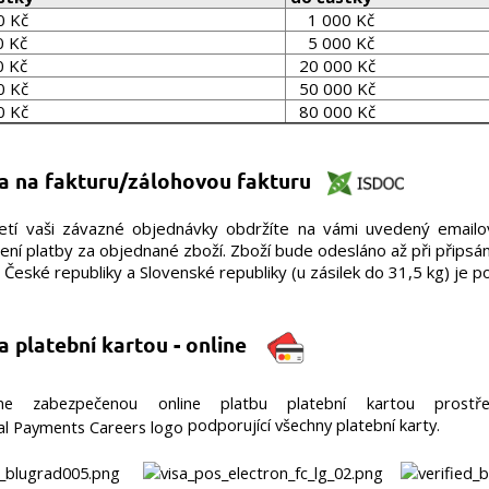
Kč
1 000 Kč
 Kč
5 000 Kč
 Kč
20 000 Kč
0 Kč
50 000 Kč
0 Kč
80 000 Kč
a na fakturu/zálohovou fakturu
jetí vaši závazné objednávky obdržíte na vámi uvedený emailov
ní platby za objednané zboží. Zboží bude odesláno až při připsání
 České republiky a Slovenské republiky (u zásilek do 31,5 kg) je po
a platební kartou - online
me zabezpečenou online platbu platební kartou prostře
podporující všechny platební karty.