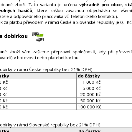
ednané zboží. Tato varianta je určena
výhradně pro obce, stát
volných hasičů
, které zašlou závaznou objednávku se všemi n
tele a odpovědného pracovníka vč. telefonického kontaktu).
k za platbu převodem v rámci České a Slovenské republiky je 0,- Kč
ba dobírkou
ané zboží vám zašleme přepravní společností, kdy při převzetí
vateli) v hotovosti nebo platební kartou.
dobírky v rámci České republiky bez 21% DPH)
stky
do částky
Kč
1 000 Kč
 Kč
5 000 Kč
 Kč
20 000 Kč
0 Kč
50 000 Kč
0 Kč
100 000 Kč
obírky v rámci Slovenské republiky bez 21% DPH)
stky
do částky