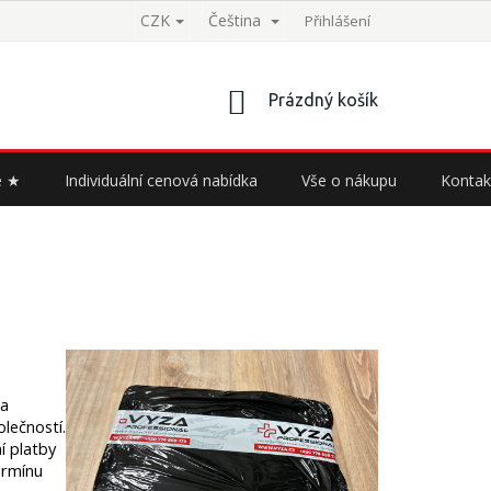
CZK
Čeština
Přihlášení
NÁKUPNÍ
Prázdný košík
KOŠÍK
e ★
Individuální cenová nabídka
Vše o nákupu
Kontak
ka
lečností.
í platby
ermínu