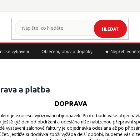
HLEDAT
nické vybavení
Oblečení, obuv a doplňky
★ Nepřehlédnět
rava a platba
DOPRAVA
ílem je expresní vyřizování objednávek. Proto bude vaše objednáv
a ještě týž den od obdržení a odeslána níže nabízenou přepravní spo
dě vystavení zálohové faktury je objednávka odeslána až po připsán
účet. Jestliže si dodávka zboží vyžádá delší období, budeme vás o t