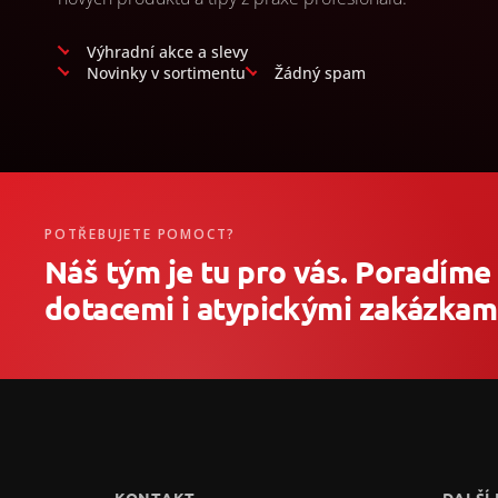
Výhradní akce a slevy
Novinky v sortimentu
Žádný spam
POTŘEBUJETE POMOCT?
Náš tým je tu pro vás. Poradíme
dotacemi i atypickými zakázkami
Z
á
p
a
t
KONTAKT
DALŠÍ