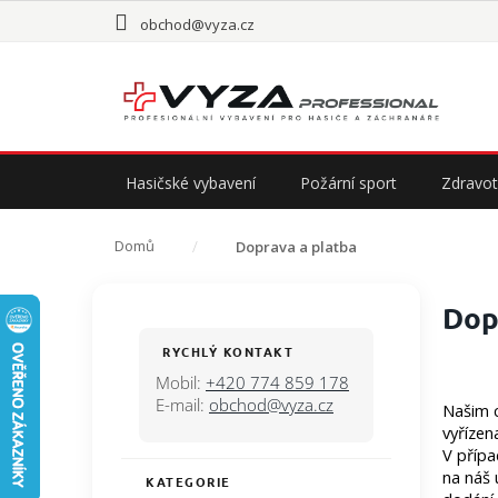
Přejít
obchod@vyza.cz
na
obsah
Hasičské vybavení
Požární sport
Zdravot
Domů
Doprava a platba
P
Dop
o
s
RYCHLÝ KONTAKT
t
Mobil:
+420 774 859 178
r
E-mail:
obchod@vyza.cz
Našim c
a
vyřízen
n
V přípa
n
na náš 
KATEGORIE
Přeskočit
í