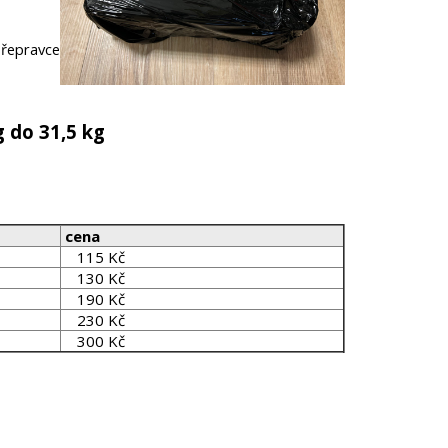
přepravce
g do 31,5 kg
cena
115 Kč
130 Kč
190 Kč
230 Kč
300 Kč