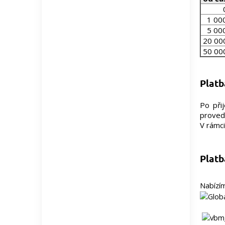
0 
1 000
5 000
20 00
50 00
Platb
Po při
provede
V rámci
Platb
Nabízí