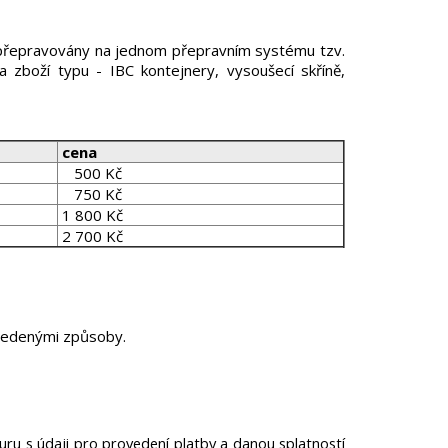
 přepravovány na jednom přepravním systému tzv.
zboží typu - IBC kontejnery, vysoušecí skříně,
cena
500 Kč
750 Kč
1 800 Kč
2 700 Kč
uvedenými způsoby.
uru s údaji pro provedení platby a danou splatností