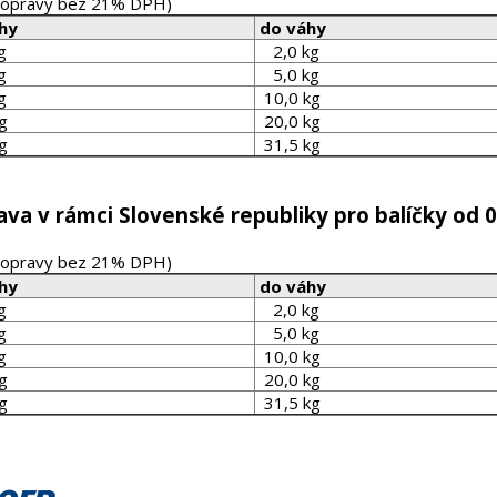
dopravy bez 21% DPH)
hy
do váhy
g
2,0 kg
g
5,0 kg
g
10,0 kg
g
20,0 kg
g
31,5 kg
va v rámci Slovenské republiky pro balíčky od 0
dopravy bez 21% DPH)
hy
do váhy
g
2,0 kg
g
5,0 kg
g
10,0 kg
g
20,0 kg
g
31,5 kg