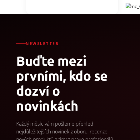
NEWSLETTER
Buďte mezi
prvními, kdo se
dozví o
novinkách
Každý měsíc vám pošleme přehled
nejdůležitějších novinek z oboru, recenze
nových produktů a tipy z praxe profesionálů.