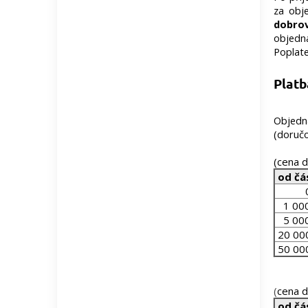
za obj
dobro
objedna
Poplate
Plat
Objedn
(doručo
(cena 
od čá
0 
1 000
5 000
20 00
50 00
(
cena d
od čá