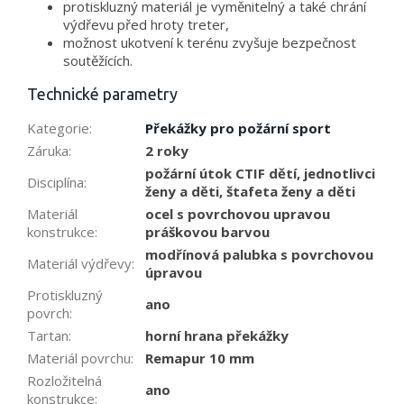
protiskluzný materiál je vyměnitelný a také chrání
výdřevu před hroty treter,
možnost ukotvení k terénu zvyšuje bezpečnost
soutěžících.
Technické parametry
Kategorie
:
Překážky pro požární sport
Záruka
:
2 roky
požární útok CTIF dětí, jednotlivci
Disciplína
:
ženy a děti, štafeta ženy a děti
Materiál
ocel s povrchovou upravou
konstrukce
:
práškovou barvou
modřínová palubka s povrchovou
Materiál výdřevy
:
úpravou
Protiskluzný
ano
povrch
:
Tartan
:
horní hrana překážky
Materiál povrchu
:
Remapur 10 mm
Rozložitelná
ano
konstrukce
: