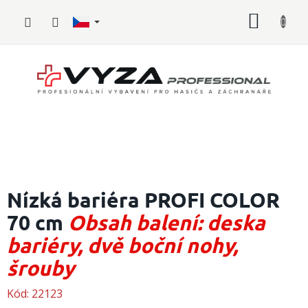
Přejít
NÁKUP
na
obsah
KOŠÍK
Hasičské
vybavení
Nízká bariéra PROFI COLOR
70 cm
Obsah balení: deska
Požární
sport
bariéry, dvě boční nohy,
Zdravotnické
šrouby
vybavení
Kód:
22123
Oblečení,