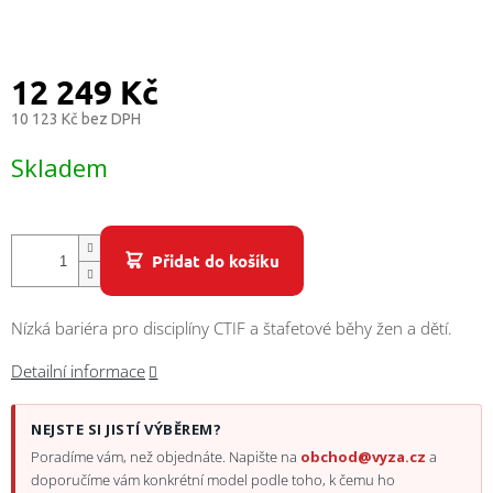
/
Přihlášení
12 249 Kč
10 123 Kč bez DPH
Měrná
Skladem
cena:
Přidat do košíku
Nízká bariéra pro disciplíny CTIF a štafetové běhy žen a dětí.
Detailní informace
NEJSTE SI JISTÍ VÝBĚREM?
Poradíme vám, než objednáte. Napište na
obchod@vyza.cz
a
doporučíme vám konkrétní model podle toho, k čemu ho