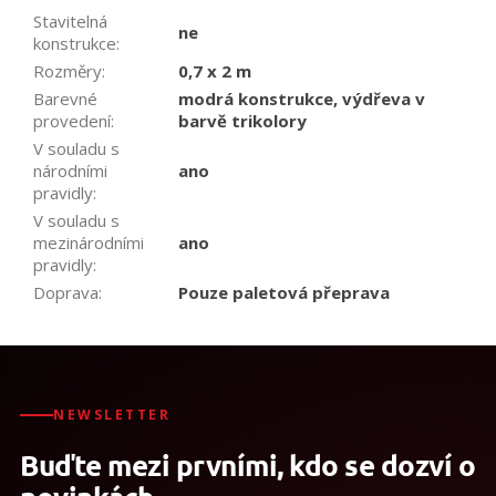
Stavitelná
ne
konstrukce
:
Rozměry
:
0,7 x 2 m
Barevné
modrá konstrukce, výdřeva v
provedení
:
barvě trikolory
V souladu s
národními
ano
pravidly
:
V souladu s
mezinárodními
ano
pravidly
:
Doprava
:
Pouze paletová přeprava
NEWSLETTER
Buďte mezi prvními, kdo se dozví o