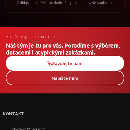
Odhlásit se můžete kdykoliv. Respektujeme vaše soukromí.
POTŘEBUJETE POMOCT?
Náš tým je tu pro vás. Poradíme s výběrem,
dotacemi i atypickými zakázkami.
Zavolejte nám
Napište nám
Z
á
p
KONTAKT
a
t
í
obchod
@
vyza.cz