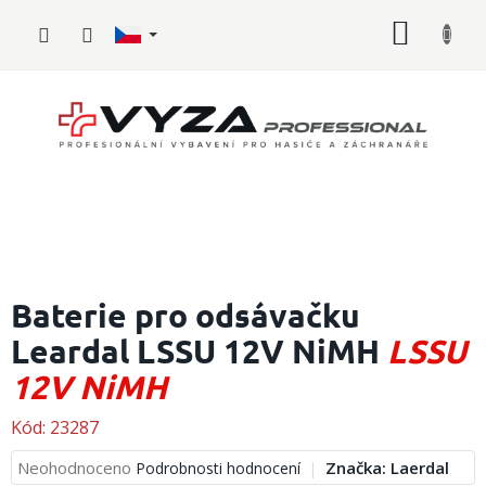
Přejít
NÁKUP
na
obsah
KOŠÍK
Hasičské
vybavení
Baterie pro odsávačku
Leardal LSSU 12V NiMH
LSSU
Požární
sport
12V NiMH
Zdravotnické
vybavení
Kód:
23287
Průměrné
Neohodnoceno
Značka:
Laerdal
Podrobnosti hodnocení
Oblečení,