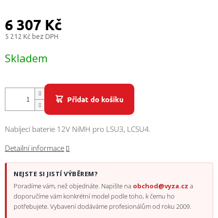
/
6 307 Kč
Přihlášení
5 212 Kč bez DPH
Měrná
Skladem
cena:
Přidat do košíku
Nabíjecí baterie 12V NiMH pro LSU3, LCSU4.
Detailní informace
NEJSTE SI JISTÍ VÝBĚREM?
Poradíme vám, než objednáte. Napište na
obchod@vyza.cz
a
doporučíme vám konkrétní model podle toho, k čemu ho
potřebujete. Vybavení dodáváme profesionálům od roku 2009.