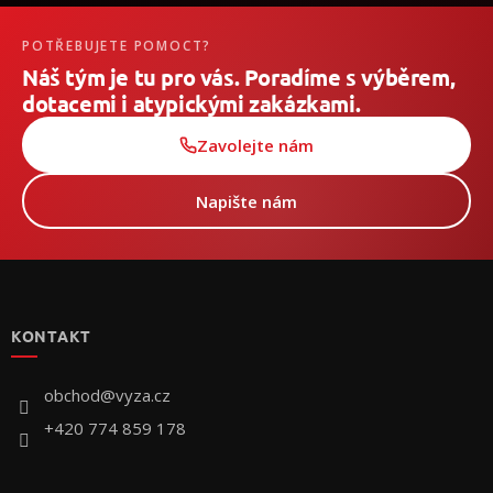
POTŘEBUJETE POMOCT?
Náš tým je tu pro vás. Poradíme s výběrem,
dotacemi i atypickými zakázkami.
Zavolejte nám
Napište nám
Z
á
p
KONTAKT
a
t
í
obchod
@
vyza.cz
+420 774 859 178