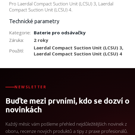
Pro Laerdal Compact Suction Unit (LCSU) 3, Laerdal
Compact Suction Unit (LCSU) 4.
Technické parametry
Kategorie
:
Baterie pro odsávačky
Záruka
:
2 roky
Laerdal Compact Suction Unit (LCSU) 3,
Použití
:
Laerdal Compact Suction Unit (LCSU) 4
NEWSLETTER
Buďte mezi prvními, kdo se dozví o
novinkách
Každý měsíc vám pošleme přehled nejdůležitějších novinek z
oboru, recenze nových produktů a tipy z praxe profesionálů.