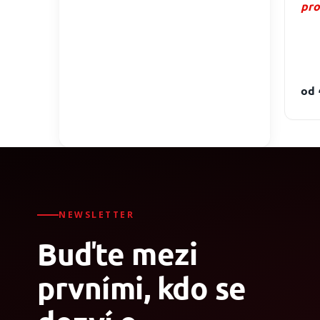
pro
pož
pro
od
NEWSLETTER
Buďte mezi
prvními, kdo se