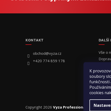
Z
á
p
a
t
KONTAKT
DALŠÍ
í
Vše o 
obchod
@
vyza.cz
Doprav
+420 774 859 178
Individ
K provozov
Jak obj
soubory slo
Hodnoc
funkčnosti 
Kontak
Používáním
cookies na
Nastave
Copyright 2026
Vyza Professional s.r.o.
. Všechn