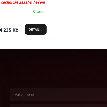
 technické zásahy, hašení
árů v otevřených
Skladem
stranstvích
4 235 Kč
DETAIL