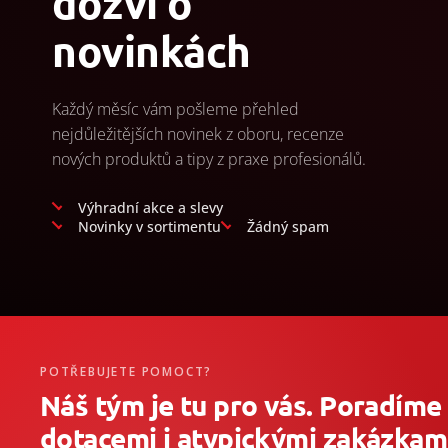
dozví o
novinkách
Každý měsíc vám pošleme přehled
nejdůležitějších novinek z oboru, recenze
nových produktů a tipy z praxe profesionálů.
Výhradní akce a slevy
Novinky v sortimentu
Žádný spam
POTŘEBUJETE POMOCT?
Náš tým je tu pro vás. Poradíme
dotacemi i atypickými zakázkami