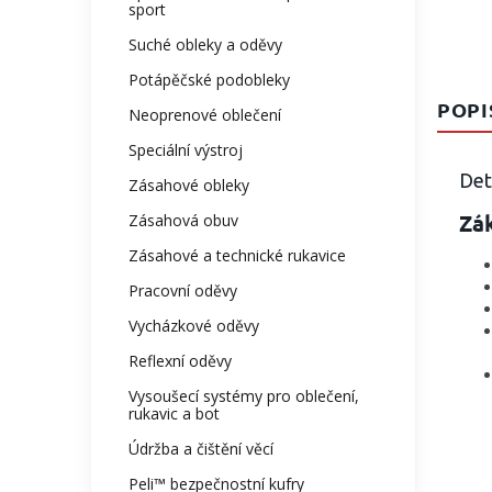
sport
Suché obleky a oděvy
Potápěčské podobleky
POPI
Neoprenové oblečení
Speciální výstroj
Det
Zásahové obleky
Zák
Zásahová obuv
Zásahové a technické rukavice
Pracovní oděvy
Vycházkové oděvy
Reflexní oděvy
Vysoušecí systémy pro oblečení,
rukavic a bot
Údržba a čištění věcí
Peli™ bezpečnostní kufry