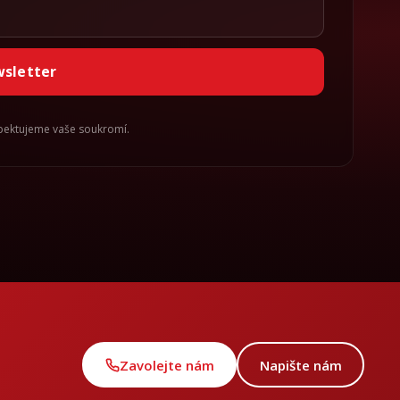
wsletter
spektujeme vaše soukromí.
Zavolejte nám
Napište nám