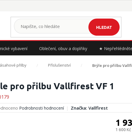
HLEDAT
nické vybavení
Oblečení, obuv a doplňky
★ Nepřehlédnět
ásahové přilby
Příslušenství
Brýle pro přilbu Vallfi
le pro přilbu Vallfirest VF 1
0179
rné
dnoceno
Značka:
Vallfirest
Podrobnosti hodnocení
cení
ktu
1 9
1 600 Kč