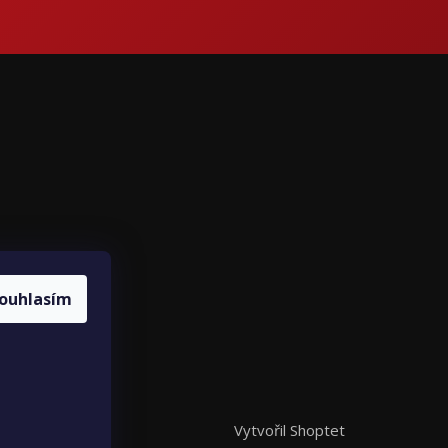
ce
ouhlasím
louvy
Vytvořil Shoptet