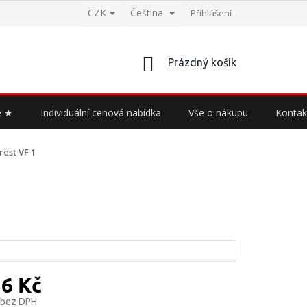
CZK
Čeština
Přihlášení
NÁKUPNÍ
Prázdný košík
KOŠÍK
e ★
Individuální cenová nabídka
Vše o nákupu
Kontak
rest VF 1
36 Kč
 bez DPH