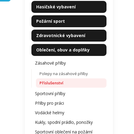
kategorie
z
p
Hasičské vybavení
5
a
hvězdi
n
Požární sport
e
l
Zdravotnické vybavení
Oblečení, obuv a doplňky
Zásahové přilby
Polepy na zásahové přilby
Příslušenství
Sportovní přilby
Přilby pro práci
Vodácké helmy
Kukly, spodní prádlo, ponožky
Sportovní oblečení na požární