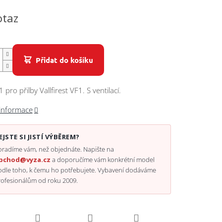
otaz
Přidat do košíku
 pro přilby Vallfirest VF1. S ventilací.
 informace
EJSTE SI JISTÍ VÝBĚREM?
radíme vám, než objednáte. Napište na
bchod@vyza.cz
a doporučíme vám konkrétní model
odle toho, k čemu ho potřebujete. Vybavení dodáváme
rofesionálům od roku 2009.