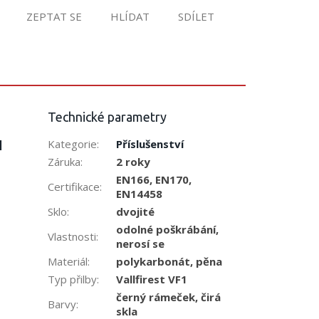
ZEPTAT SE
HLÍDAT
SDÍLET
Technické parametry
1
Kategorie
:
Příslušenství
Záruka
:
2 roky
EN166, EN170,
Certifikace
:
EN14458
Sklo
:
dvojité
odolné poškrábání,
Vlastnosti
:
nerosí se
Materiál
:
polykarbonát, pěna
Typ přilby
:
Vallfirest VF1
černý rámeček, čirá
Barvy
:
skla