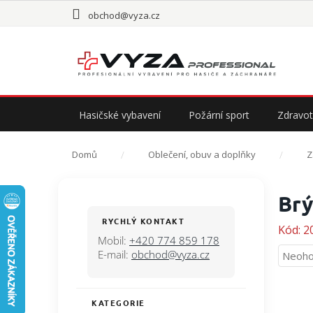
Přejít
obchod@vyza.cz
na
obsah
Hasičské vybavení
Požární sport
Zdravot
Domů
Oblečení, obuv a doplňky
Z
P
Brý
o
s
RYCHLÝ KONTAKT
Kód:
2
t
Mobil:
+420 774 859 178
r
E-mail:
obchod@vyza.cz
Průmě
Neoho
a
hodno
n
produ
n
je
KATEGORIE
Přeskočit
í
0,0