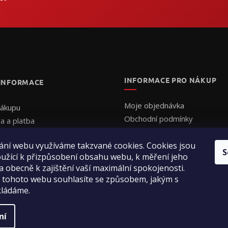
INFORMACE PRO NÁKUP
 INFORMACE
Moje objednávka
nákupu
Obchodní podmínky
a a platba
Ochrana osobních údajů
uální cenová nabídka
Formulář - Uplatnění reklama
ání webu využíváme takzvané cookies. Cookies jsou
ednat
S
užící k přizpůsobení obsahu webu, k měření jeho
Formulář - Odstoupení od sm
ení obchodu
a obecně k zajištění vaší maximální spokojenosti.
ty
 tohoto webu souhlasíte se způsobem, jakým s
kládáme.
ní
a práva vyhrazena.