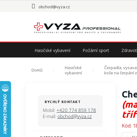
Přejít
obchod@vyza.cz
na
obsah
Hasičské vybavení
Požární sport
Zdravot
Hasičské
Čerpadla, vysava
Domů
vybavení
koše na čerpání 
P
Che
o
s
(ma
RYCHLÝ KONTAKT
t
Mobil:
+420 774 859 178
tří
r
E-mail:
obchod@vyza.cz
a
Kód:
1
n
n
Pr