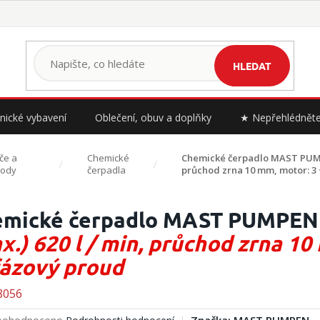
HLEDAT
nické vybavení
Oblečení, obuv a doplňky
★ Nepřehlédnět
če a
Chemické
Chemické čerpadlo MAST PUM
vody
čerpadla
průchod zrna 10 mm, motor: 3 
mické čerpadlo MAST PUMPEN 
x.) 620 l / min, průchod zrna 10
fázový proud
8056
ůměrné