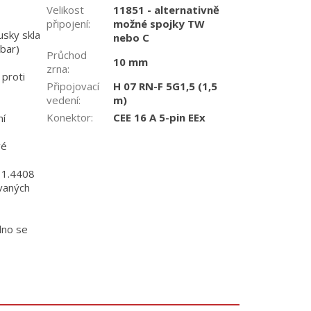
Velikost
11851 - alternativně
připojení
:
možné spojky TW
usky skla
nebo C
bar)
Průchod
10 mm
zrna
:
proti
Připojovací
H 07 RN-F 5G1,5 (1,5
vedení
:
m)
Konektor
:
CEE 16 A 5-pin EEx
ní
vé
i 1.4408
vaných
dno se