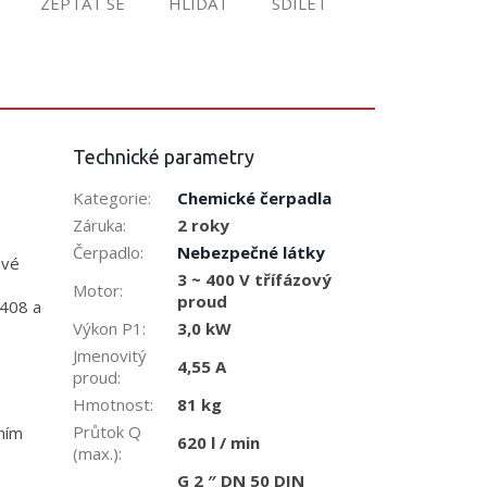
ZEPTAT SE
HLÍDAT
SDÍLET
Technické parametry
Kategorie
:
Chemické čerpadla
Záruka
:
2 roky
Čerpadlo
:
Nebezpečné látky
avé
3 ~ 400 V třífázový
Motor
:
proud
4408 a
Výkon P1
:
3,0 kW
Jmenovitý
4,55 A
proud
:
Hmotnost
:
81 kg
Průtok Q
ním
620 l / min
(max.)
:
G 2 ″ DN 50 DIN