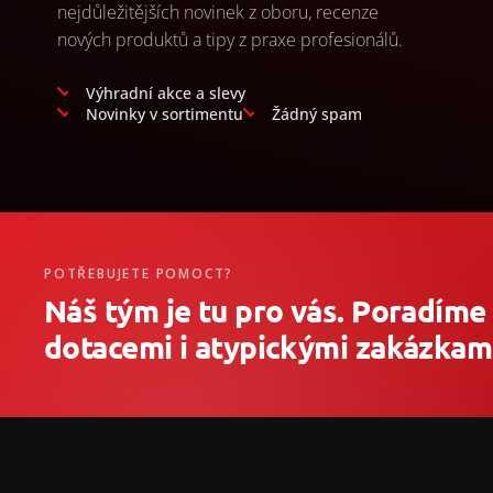
nejdůležitějších novinek z oboru, recenze
nových produktů a tipy z praxe profesionálů.
Výhradní akce a slevy
Novinky v sortimentu
Žádný spam
POTŘEBUJETE POMOCT?
Náš tým je tu pro vás. Poradíme
dotacemi i atypickými zakázkami
Z
á
p