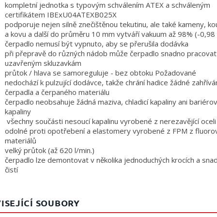
kompletní jednotka s typovým schválením ATEX a schváleným
certifikátem IBExU04ATEXB025X
podporuje nejen silně znečištěnou tekutinu, ale také kameny, ko
a kovu a další do průměru 10 mm vytváří vakuum až 98% (-0,98 
čerpadlo nemusí být vypnuto, aby se přerušila dodávka
při přepravě do různých nádob může čerpadlo snadno pracovat 
uzavřeným skluzavkám
průtok / hlava se samoreguluje - bez obtoku Požadované
nedochází k pulzující dodávce, takže chrání hadice žádné zahřívá
čerpadla a čerpaného materiálu
čerpadlo neobsahuje žádná maziva, chladicí kapaliny ani bariéro
kapaliny
všechny součásti nesoucí kapalinu vyrobené z nerezavějící ocel
odolné proti opotřebení a elastomery vyrobené z FPM z fluoro
materiálů
velký průtok (až 620 l/min.)
čerpadlo lze demontovat v několika jednoduchých krocích a sna
čistí
ISEJÍCÍ SOUBORY