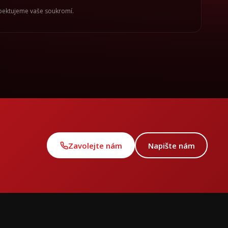
spektujeme vaše soukromí.
Zavolejte nám
Napište nám