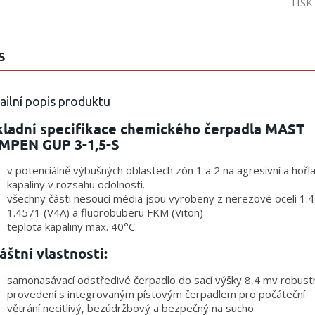
TISK
S
ailní popis produktu
kladní specifikace chemického čerpadla MAST
MPEN GUP 3-1,5-S
v potenciálně výbušných oblastech zón 1 a 2 na agresivní a hořl
kapaliny v rozsahu odolnosti.
všechny části nesoucí média jsou vyrobeny z nerezové oceli 1.
1.4571 (V4A) a fluorobuberu FKM (Viton)
teplota kapaliny max. 40°C
áštní vlastnosti:
samonasávací odstředivé čerpadlo do sací výšky 8,4 mv robust
provedení s integrovaným pístovým čerpadlem pro počáteční
větrání necitlivý, bezúdržbový a bezpečný na sucho