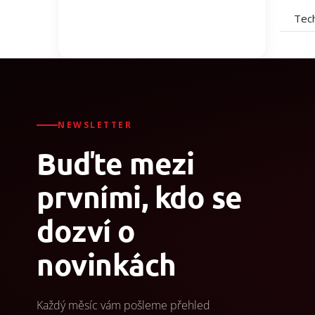
Tech
NEWSLETTER
Buďte mezi
prvními, kdo se
dozví o
novinkách
Každý měsíc vám pošleme přehled