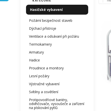
N
KATEGORIE
Přeskočit
í
ho
kategorie
p
Hasičské vybavení
pr
a
je
n
0,
Požární bezpečnost staveb
z
e
Dýchací přístroje
5
l
hv
Ventilace a odsávaní při požáru
Termokamery
Armatury
Hadice
Proudnice a monitory
Lesní požáry
Výstražné vybavení
Svítilny a osvětlení
Protipovodňové bariéry,
odvlhčovače, vysoušeče a zařízení
na pískování pytlů