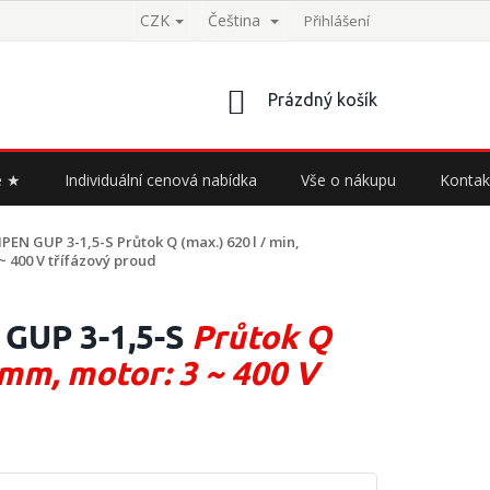
CZK
Čeština
Přihlášení
NÁKUPNÍ
Prázdný košík
KOŠÍK
e ★
Individuální cenová nabídka
Vše o nákupu
Kontak
PEN GUP 3-1,5-S
Průtok Q (max.) 620 l / min,
~ 400 V třífázový proud
GUP 3-1,5-S
Průtok Q
 mm, motor: 3 ~ 400 V