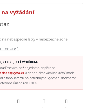
 na vyžádání
otaz
o na nebezpečné látky v nebezpečné zóně.
 informace
EJSTE SI JISTÍ VÝBĚREM?
radíme vám, než objednáte. Napište na
bchod@vyza.cz
a doporučíme vám konkrétní model
odle toho, k čemu ho potřebujete. Vybavení dodáváme
rofesionálům od roku 2009.