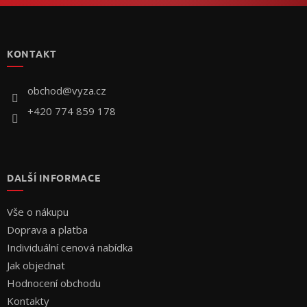
Z
á
p
KONTAKT
a
t
í
obchod
@
vyza.cz
+420 774 859 178
DALŠÍ INFORMACE
Vše o nákupu
Doprava a platba
Individuální cenová nabídka
Jak objednat
Hodnocení obchodu
Kontakty