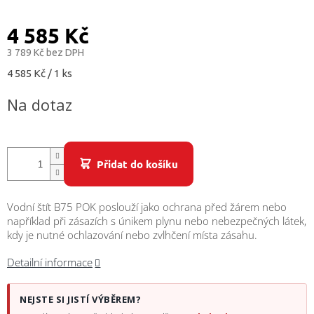
/
4 585 Kč
Přihlášení
3 789 Kč bez DPH
Měrná
4 585 Kč / 1 ks
cena:
Na dotaz
Přidat do košíku
Vodní štít B75 POK poslouží jako ochrana před žárem nebo
například při zásazích s únikem plynu nebo nebezpečných látek,
kdy je nutné ochlazování nebo zvlhčení místa zásahu.
Detailní informace
NEJSTE SI JISTÍ VÝBĚREM?