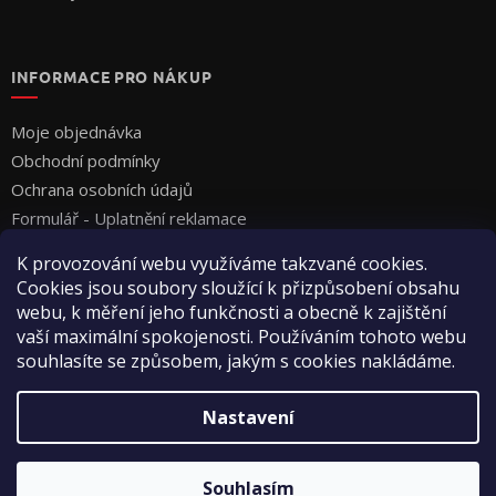
INFORMACE PRO NÁKUP
Moje objednávka
Obchodní podmínky
Ochrana osobních údajů
Formulář - Uplatnění reklamace
Formulář - Odstoupení od smlouvy
K provozování webu využíváme takzvané cookies.
Cookies jsou soubory sloužící k přizpůsobení obsahu
webu, k měření jeho funkčnosti a obecně k zajištění
vaší maximální spokojenosti. Používáním tohoto webu
souhlasíte se způsobem, jakým s cookies nakládáme.
Vytvořil Shoptet
Nastavení
Copyright 2026
Vyza Professional s.r.o.
. Všechna práva
Souhlasím
vyhrazena.