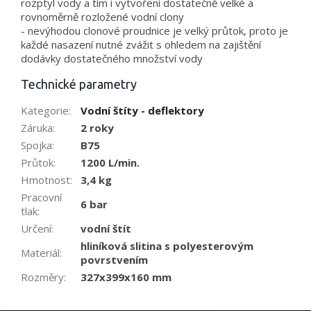
rozptyl vody a tím i vytvoření dostatečně velké a
rovnoměrně rozložené vodní clony
- nevýhodou clonové proudnice je velký průtok, proto je
každé nasazení nutné zvážit s ohledem na zajištění
dodávky dostatečného množství vody
Technické parametry
Kategorie
:
Vodní štíty - deflektory
Záruka
:
2 roky
Spojka
:
B75
Průtok
:
1200 L/min.
Hmotnost
:
3,4 kg
Pracovní
6 bar
tlak
:
Určení
:
vodní štít
hliníková slitina s polyesterovým
Materiál
:
povrstvením
Rozměry
:
327x399x160 mm