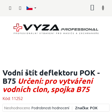
Přejít
NÁKUP
na
obsah
KOŠÍK
Hasičské
vybavení
Vodní štít deflektoru POK -
B75
Určení: pro vytváření
Požární
sport
vodních clon, spojka B75
Zdravotnické
vybavení
Kód:
11252
Průměrné
Neohodnoceno
Značka:
POK
Podrobnosti hodnocení
Oblečení,