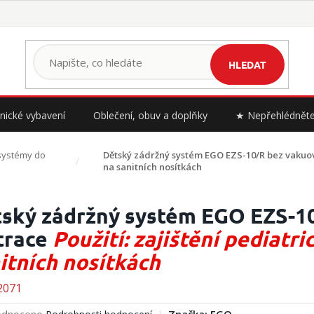
HLEDAT
nické vybavení
Oblečení, obuv a doplňky
★ Nepřehlédnět
systémy do
Dětský zádržný systém EGO EZS-10/R bez vaku
na sanitních nosítkách
ský zádržný systém EGO EZS-1
trace
Použití: zajištění pediatr
itních nosítkách
2071
rné