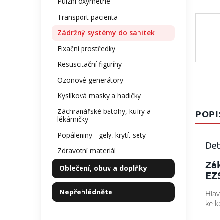
Pulzní oxymetrie
Transport pacienta
Zádržný systémy do sanitek
Fixační prostředky
Resuscitační figuríny
Ozonové generátory
Kyslíková masky a hadičky
Záchranářské batohy, kufry a
POPI
lékárničky
Popáleniny - gely, krytí, sety
Det
Zdravotní materiál
Zá
Oblečení, obuv a doplňky
EZ
Nepřehlédněte
Hlav
ke k