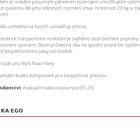
stém je unikátní posuvným pánevním postrojem umožňujícím optim
tí pacienta dle jeho tělesných rozměrů (max. hmotnost 22 kg a ma
 cm)
dla umístěná na bocích usnadňují přenos
evnění k transportním nosítkům je zajištěno šesti bočními popruhy 
ostními sponami. Skrze průvlečná oka na spodní straně lze systém
stit bezpečnostními pásy od nosítek.
ní pás pro lepší fixaci hlavy
ximální kvalita komponent pro bezpečnost převozu
lušenství:
evakuační vakuová pumpa (ES-20)
KA EGO