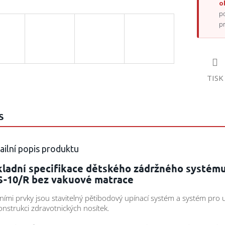
o
p
p
TISK
S
ailní popis produktu
kladní specifikace dětského zádržného systém
S-10/R bez vakuové matrace
ními prvky jsou stavitelný pětibodový upínací systém a systém pro 
onstrukci zdravotnických nosítek.