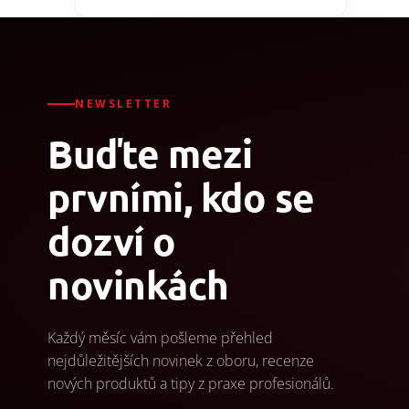
NEWSLETTER
Buďte mezi
prvními, kdo se
dozví o
novinkách
Každý měsíc vám pošleme přehled
nejdůležitějších novinek z oboru, recenze
nových produktů a tipy z praxe profesionálů.