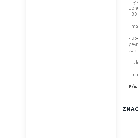
- sy
upnu
130
- ma
- up
pevn
zaji
- čel
- ma
Přís
ZNAČ