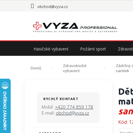
Přejít
obchod@vyza.cz
na
obsah
Hasičské vybavení
Požární sport
Zdravot
Zdravotnické
Zádržný 
Domů
vybavení
sanitek
P
Dět
o
s
ma
RYCHLÝ KONTAKT
t
Mobil:
+420 774 859 178
san
r
E-mail:
obchod@vyza.cz
a
Kód:
1
n
n
Průmě