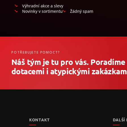
Výhradní akce a slevy
Novinky v sortimentu
Žádný spam
POTŘEBUJETE POMOCT?
Náš tým je tu pro vás. Poradíme
dotacemi i atypickými zakázkami
Z
á
p
a
t
KONTAKT
DALŠÍ
í