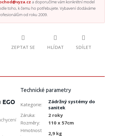
bchod@vyza.cz
a doporučíme vám konkrétní model
odle toho, k čemu ho potřebujete. Vybavení dodáváme
rofesionálům od roku 2009.
ZEPTAT SE
HLÍDAT
SDÍLET
Technické parametry
u EGO
Zádržný systémy do
Kategorie
:
sanitek
Záruka
:
2 roky
uchycení
Rozměry
:
110 x 57cm
Hmotnost
2,9 kg