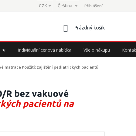
CZK
Čeština
Přihlášení
NÁKUPNÍ
Prázdný košík
KOŠÍK
e ★
Individuální cenová nabídka
Vše o nákupu
Kontak
ové matrace
Použití: zajištění pediatrických pacientů
0/R bez vakuové
ických pacientů na