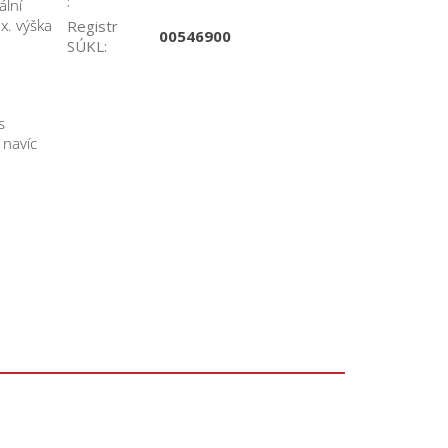
:
ální
x. výška
Registr
00546900
SÚKL
:
s
 navíc