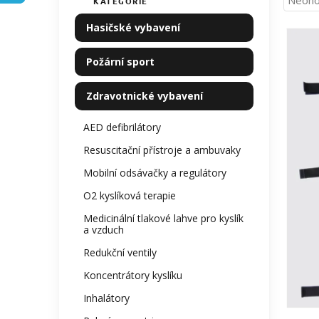
Neoho
KATEGORIE
Přeskočit
í
hodno
kategorie
p
Hasičské vybavení
produ
a
je
n
0,0
Požární sport
z
e
5
l
Zdravotnické vybavení
hvězdi
AED defibrilátory
Resuscitační přístroje a ambuvaky
Mobilní odsávačky a regulátory
O2 kyslíková terapie
Medicinální tlakové lahve pro kyslík
a vzduch
Redukční ventily
Koncentrátory kyslíku
Inhalátory