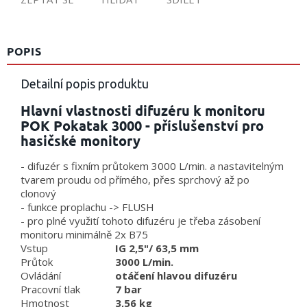
POPIS
Detailní popis produktu
Hlavní vlastnosti difuzéru k monitoru
POK Pokatak 3000 - příslušenství pro
hasičské monitory
- difuzér s fixním průtokem 3000 L/min. a nastavitelným
tvarem proudu od přímého, přes sprchový až po
clonový
- funkce proplachu -> FLUSH
- pro plné využití tohoto difuzéru je třeba zásobení
monitoru minimálně 2x B75
Vstup
IG 2,5"/ 63,5 mm
Průtok
3000 L/min.
Ovládání
otáčení hlavou difuzéru
Pracovní tlak
7 bar
Hmotnost
3,56 kg