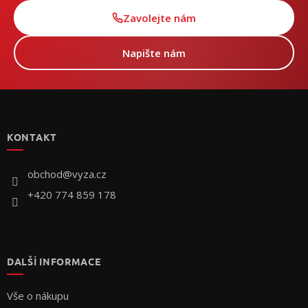
Zavolejte nám
Napište nám
Z
á
p
KONTAKT
a
t
í
obchod
@
vyza.cz
+420 774 859 178
DALŠÍ INFORMACE
Vše o nákupu