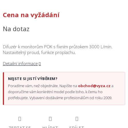
/
Cena na vyžádání
Přihlášení
Na dotaz
Difuzér k monitorům POK s fixním průtokem 3000 L/min.
Nastavitelný proud, funkce proplachu.
Detailní informace
NEJSTE SI JISTÍ VÝBĚREM?
Poradíme vám, než objednáte. Napište na
obchod@vyza.cz
a
doporučíme vám konkrétní model podle toho, k čemu ho
potřebujete. Vybavení dodáváme profesionálům od roku 2009.
ZEPTAT SE
HLÍDAT
SDÍLET