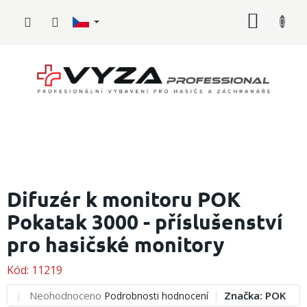
Přejít
NÁKUP
na
obsah
KOŠÍK
Hasičské
vybavení
Difuzér k monitoru POK
Pokatak 3000 - příslušenství
Požární
sport
pro hasičské monitory
Zdravotnické
vybavení
Kód:
11219
Průměrné
Neohodnoceno
Značka:
POK
Podrobnosti hodnocení
Oblečení,