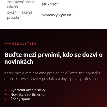
Nastavení proudu
30°- 110°
difuzéru
:
Systém tříštění
hliníkový výlisek
proudu
:
NEWSLETTER
Buďte mezi prvními, kdo se dozví o
novinkách
Každý měsíc vám pošleme přehled nejdůležitějších novinek z
oboru, recenze nových produktů a tipy z praxe profesionálů.
Výhradní akce a slevy
Novinky v sortimentu
Žádný spam