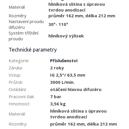
hliníková slitina s úpravou
Materiál
tvrdou anodizací
Rozměry
průměr 162 mm, délka 212 mm
Nastavení proudu
30°- 110°
difuzéru
Systém tříštění
hliníkový výlisek
proudu
Technické parametry
Kategorie
:
Příslušenství
Záruka
:
2 roky
Vstup
:
IG 2,5"/ 63,5 mm
Průtok
:
3000 L/min.
Ovládání
:
otáčení hlavou difuzéru
Pracovní tlak
:
7 bar
Hmotnost
:
3,56 kg
hliníková slitina s úpravou
Materiál
:
tvrdou anodizací
Rozměry
:
průměr 162 mm, délka 212 mm