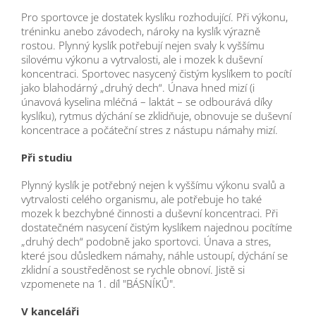
Pro sportovce je dostatek kyslíku rozhodující. Při výkonu,
tréninku anebo závodech, nároky na kyslík výrazně
rostou. Plynný kyslík potřebují nejen svaly k vyššímu
silovému výkonu a vytrvalosti, ale i mozek k duševní
koncentraci. Sportovec nasycený čistým kyslíkem to pocítí
jako blahodárný „druhý dech“. Únava hned mizí (i
únavová kyselina mléčná – laktát – se odbourává díky
kyslíku), rytmus dýchání se zklidňuje, obnovuje se duševní
koncentrace a počáteční stres z nástupu námahy mizí.
Při studiu
Plynný kyslík je potřebný nejen k vyššímu výkonu svalů a
vytrvalosti celého organismu, ale potřebuje ho také
mozek k bezchybné činnosti a duševní koncentraci. Při
dostatečném nasycení čistým kyslíkem najednou pocítíme
„druhý dech“ podobně jako sportovci. Únava a stres,
které jsou důsledkem námahy, náhle ustoupí, dýchání se
zklidní a soustředěnost se rychle obnoví. Jistě si
vzpomenete na 1. díl "BÁSNÍKŮ".
V kanceláři