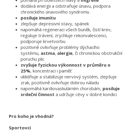
pomáhá při bolestech hlavy a
migréně
dodává energii a odstraňuje únavu, podpora
chronického únavového syndromu
posiluje imunitu
zlepšuje depresivní stavy, spánek
napomáhá regeneraci všech buněk, čistí krev,
reguluje trávení, zrychluje rekonvalescenci,
podporuje krvetvorbu
pozitivně ovlivňuje problémy dýchacího
systému,
astma
,
alergie
, či chronickou obstrukční
poruchu plic
zvyšuje fyzickou výkonnost v průměru o
25%
, koncentraci i paměť
uklidňuje a stabilizuje nervový systém, zlepšuje
zrak, pozitivně ovlivňuje dobrou náladu
napomáhá kardiovaskulárním chorobám,
posiluje
srdeční činnost
a udržuje cévy v dobré kondici
Pro koho je vhodná?
Sportovci