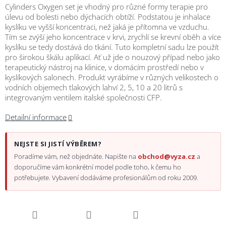
Cylinders Oxygen set je vhodný pro různé formy terapie pro
úlevu od bolesti nebo dýchacích obtíží. Podstatou je inhalace
kyslíku ve vyšší koncentraci, než jaká je přítomna ve vzduchu.
Tím se zvýší jeho koncentrace v krvi, zrychlí se krevní oběh a více
kyslíku se tedy dostává do tkání. Tuto kompletní sadu lze použít
pro širokou škálu aplikací. Ať už jde o nouzový případ nebo jako
terapeutický nástroj na klinice, v domácím prostředí nebo v
kyslíkových salonech. Produkt vyrábíme v různých velikostech o
vodních objemech tlakových lahví 2, 5, 10 a 20 litrů s
integrovaným ventilem italské společnosti CFP.
Detailní informace
NEJSTE SI JISTÍ VÝBĚREM?
Poradíme vám, než objednáte. Napište na
obchod@vyza.cz
a
doporučíme vám konkrétní model podle toho, k čemu ho
potřebujete. Vybavení dodáváme profesionálům od roku 2009.