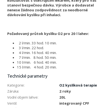
konzultovat s ošetřujícím lékařem, který pro Vás
stanoví bezpečnou dávku.
Výrobce a dodavatel
nenese žádnou zodpovědnost za neodborné
dávkování kyslíku při inhalaci.
Požadovaný průtok kyslíku O2 pro 20 l lahev:
2 l/min. 33 hod. 10 min.
3 l/min. 22 hod.
4 l/min. 16 hod. 40 min.
7 l/min. 8 hod. 50 min.
10 l/min. 6 hod. 40 min.
15 l/min. 4 hod. 20 min.
Technické parametry
Kategorie
:
O2 kyslíková terapie
Záruka
:
2 roky
Vodní objem lahve
:
20L
Ventil
:
integrovaný CPF