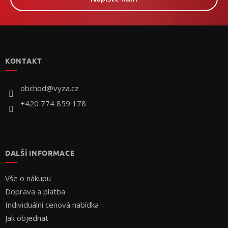
Z
á
p
KONTAKT
a
t
í
obchod
@
vyza.cz
+420 774 859 178
DALŠÍ INFORMACE
Vše o nákupu
Doprava a platba
Individuální cenová nabídka
Jak objednat