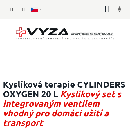
Přejít
NÁKUP
na
obsah
KOŠÍK
Hasičské
vybavení
Kyslíková terapie CYLINDERS
OXYGEN 20 L
Kyslíkový set s
Požární
sport
integrovaným ventilem
Zdravotnické
vhodný pro domácí užití a
vybavení
transport
Oblečení,