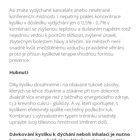
Asi znáte vydýchané kanceláře anebo nevětrané
konferenční místnosti. I nepatrný pokles koncentrace
kyslíku v důsledku vydýchání jen o 0,5% - 0,7% v
kombinaci se zvýšenou teplotou a duševním napětím totiž
nejednou vedou k pocitům těžkosti, zvýšené únavě,
zbytečným bolestem hlavy a křečím. Ve městech není
snadné kvůli znečištěnému vzduchu pravidelné větrání,
proto je přísun kyslíkové terapie vhodnou formou
prevence.
Hubnutí
Díky kyslíku dosáhneme i na obávané tukové zásoby,
kterých se lehce zbavíme a získáme při tom dokonce
dvakrát více energie než z běžného energetického zdroje,
t.j.z krevního cukru - glukózy. A vy, kteří sportujete, s
kyslíkem efektivněji spálíte nechtěný podkožní tuk.
Kombinací s vytrvalostním typem tréninku snadněji
upravíte svoji tělesnou hmotnost směrem dolů.
Dávkování kyslíku k dýchání neboli inhalaci je nutno