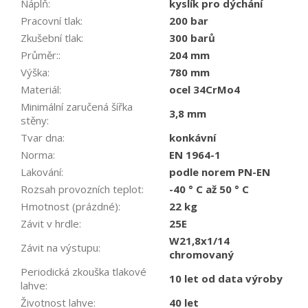
Náplň
:
kyslík pro dýchání
Pracovní tlak
:
200 bar
Zkušební tlak
:
300 barů
Průměr:
:
204 mm
Výška
:
780 mm
Materiál
:
ocel 34CrMo4
Minimální zaručená šířka
3,8 mm
stěny
:
Tvar dna
:
konkávní
Norma
:
EN 1964-1
Lakování
:
podle norem PN-EN
Rozsah provozních teplot
:
-40 ° C až 50 ° C
Hmotnost (prázdné)
:
22 kg
Závit v hrdle
:
25E
W21,8x1/14
Závit na výstupu
:
chromovaný
Periodická zkouška tlakové
10 let od data výroby
lahve
:
Životnost lahve
:
40 let