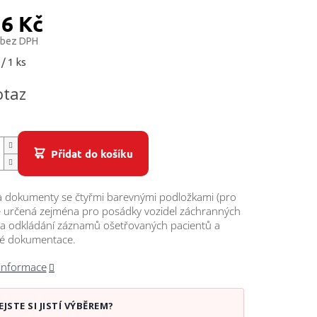
16 Kč
 bez DPH
/ 1 ks
otaz
Přidat do košíku
a dokumenty se čtyřmi barevnými podložkami (pro
je určená zejména pro posádky vozidel záchranných
na odkládání záznamů ošetřovaných pacientů a
é dokumentace.
 informace
EJSTE SI JISTÍ VÝBĚREM?