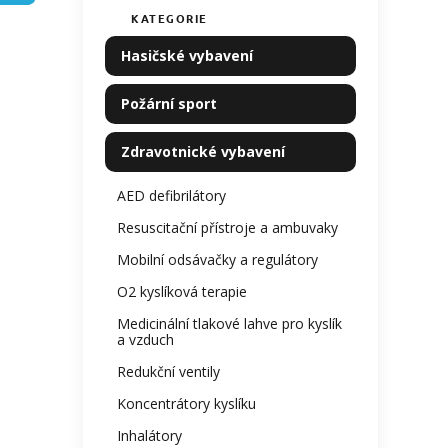
hodno
n
KATEGORIE
Přeskočit
produ
í
kategorie
je
p
Hasičské vybavení
0,0
a
z
n
5
Požární sport
e
hvězdi
l
Zdravotnické vybavení
AED defibrilátory
Resuscitační přístroje a ambuvaky
Mobilní odsávačky a regulátory
O2 kyslíková terapie
Medicinální tlakové lahve pro kyslík
a vzduch
Redukční ventily
Koncentrátory kyslíku
Inhalátory