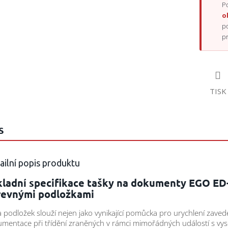
Po
o
p
p
TISK
S
ailní popis produktu
kladní specifikace tašky na dokumenty EGO ED
revnými podložkami
 podložek slouží nejen jako vynikající pomůcka pro urychlení zaved
mentace při třídění zraněných v rámci mimořádných událostí s vy