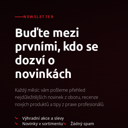
NEWSLETTER
Buďte mezi
prvními, kdo se
dozví o
novinkách
Každý měsíc vám pošleme přehled
nejdůležitějších novinek z oboru, recenze
nových produktů a tipy z praxe profesionálů.
Výhradní akce a slevy
Novinky v sortimentu
Žádný spam