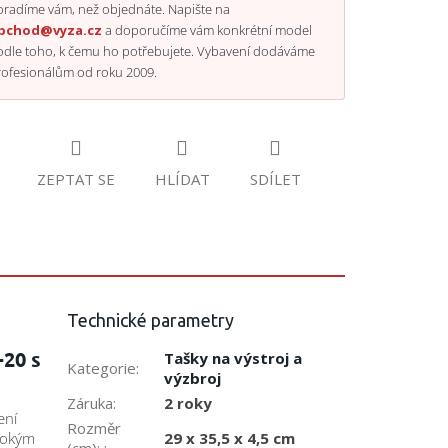
radíme vám, než objednáte. Napište na
bchod@vyza.cz
a doporučíme vám konkrétní model
odle toho, k čemu ho potřebujete. Vybavení dodáváme
rofesionálům od roku 2009.
ZEPTAT SE
HLÍDAT
SDÍLET
Technické parametry
-20 s
Tašky na výstroj a
Kategorie
:
výzbroj
Záruka
:
2 roky
ení
Rozměr
29 x 35,5 x 4,5 cm
sokým
(cm):
: