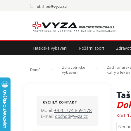
Přejít
obchod@vyza.cz
na
obsah
Hasičské vybavení
Požární sport
Zdravot
Zdravotnické
Záchranářské
Domů
vybavení
kufry a lékár
P
Taš
o
s
Dok
RYCHLÝ KONTAKT
t
Mobil:
+420 774 859 178
r
Kód:
1
E-mail:
obchod@vyza.cz
a
Průmě
Neoho
n