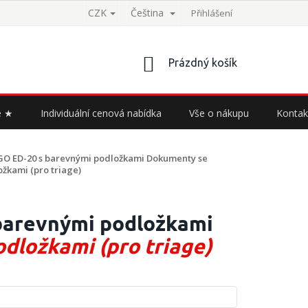
CZK
Čeština
Přihlášení
NÁKUPNÍ
Prázdný košík
KOŠÍK
e ★
Individuální cenová nabídka
Vše o nákupu
Kontak
GO ED-20 s barevnými podložkami
Dokumenty se
žkami (pro triage)
barevnými podložkami
dložkami (pro triage)