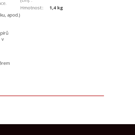
ace.
Hmotnost:
:
1,4 kg
tku, apod.)
apírů
 v
těrem