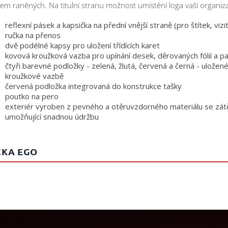
em raněných. Na titulní stranu možnost umístění loga vaší organiz
reflexní pásek a kapsička na přední vnější straně (pro štítek, vizi
ručka na přenos
dvě podélné kapsy pro uložení třídících karet
kovová kroužková vazba pro upínání desek, děrovaných fólií a p
čtyři barevné podložky - zelená, žlutá, červená a černá - uložené
kroužkové vazbě
červená podložka integrovaná do konstrukce tašky
poutko na pero
exteriér vyroben z pevného a otěruvzdorného materiálu se zá
umožňující snadnou údržbu
KA EGO