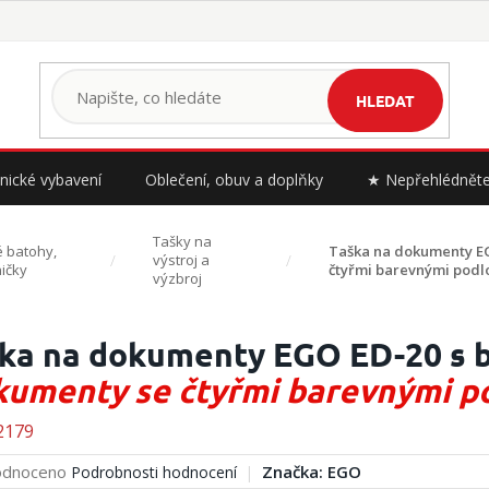
HLEDAT
nické vybavení
Oblečení, obuv a doplňky
★ Nepřehlédnět
Tašky na
 batohy,
Taška na dokumenty E
výstroj a
ničky
čtyřmi barevnými podlo
výzbroj
ka na dokumenty EGO ED-20 s 
umenty se čtyřmi barevnými po
2179
rné
dnoceno
Značka:
EGO
Podrobnosti hodnocení