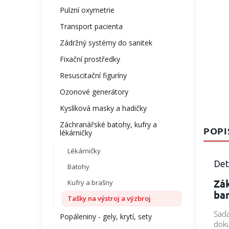
Pulzní oxymetrie
Transport pacienta
Zádržný systémy do sanitek
Fixační prostředky
Resuscitační figuríny
Ozonové generátory
Kyslíková masky a hadičky
Záchranářské batohy, kufry a
POPI
lékárničky
Lékárničky
Det
Batohy
Zá
Kufry a brašny
ba
Tašky na výstroj a výzbroj
Sada
Popáleniny - gely, krytí, sety
doku