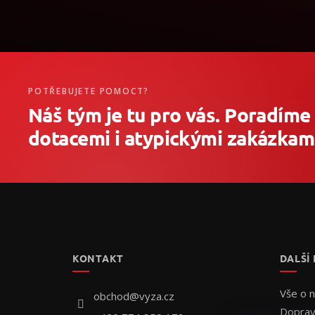
POTŘEBUJETE POMOCT?
Náš tým je tu pro vás. Poradíme
dotacemi i atypickými zakázkami
Z
á
p
a
t
KONTAKT
DALŠÍ
í
Vše o 
obchod
@
vyza.cz
Doprav