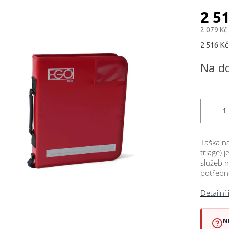
cení
ktu
2 5
2 079 Kč
Měrná
2 516 Kč 
cena:
ček.
Na d
Taška n
triage) 
služeb 
potřebn
Detailní
N