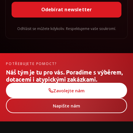
Odebírat newsletter
Odhlásit se můžete kdykoliv. Respektujeme vaše soukromí.
POTŘEBUJETE POMOCT?
Náš tým je tu pro vás. Poradíme s výběrem,
dotacemi i atypickými zakázkami.
Zavolejte nám
Napište nám
Z
á