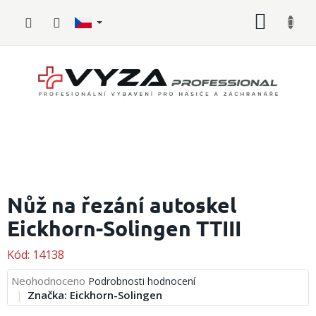
Přejít
NÁKUP
na
obsah
KOŠÍK
Hasičské
vybavení
Nůž na řezání autoskel
Eickhorn-Solingen TTIII
Požární
sport
Kód:
14138
Zdravotnické
vybavení
Průměrné
Neohodnoceno
Podrobnosti hodnocení
hodnocení
Značka:
Eickhorn-Solingen
produktu
Oblečení,