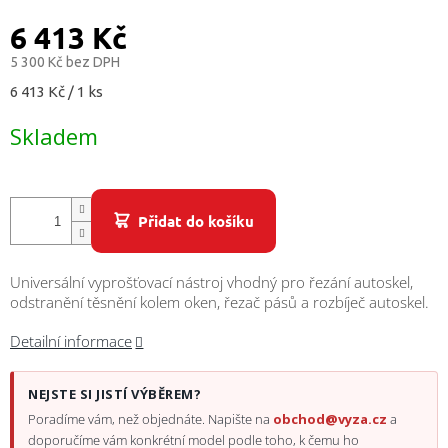
/
6 413 Kč
Přihlášení
5 300 Kč bez DPH
Měrná
6 413 Kč / 1 ks
cena:
Skladem
Přidat do košíku
Universální vyprošťovací nástroj vhodný pro řezání autoskel,
odstranění těsnění kolem oken, řezač pásů a rozbíječ autoskel.
Detailní informace
NEJSTE SI JISTÍ VÝBĚREM?
Poradíme vám, než objednáte. Napište na
obchod@vyza.cz
a
doporučíme vám konkrétní model podle toho, k čemu ho