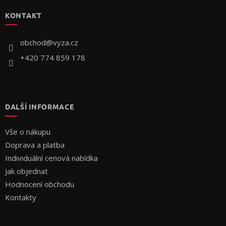
p
KONTAKT
a
t
í
obchod
@
vyza.cz
+420 774 859 178
DALŠÍ INFORMACE
Vše o nákupu
Doprava a platba
Individuální cenová nabídka
Jak objednat
Hodnocení obchodu
Kontakty