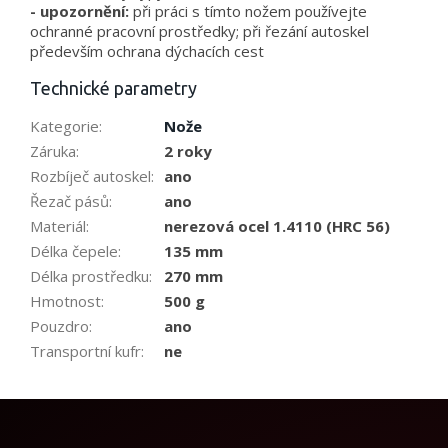
- upozornění:
při práci s tímto nožem používejte
ochranné pracovní prostředky; při řezání autoskel
především ochrana dýchacích cest
Technické parametry
Kategorie
:
Nože
Záruka
:
2 roky
Rozbíječ autoskel
:
ano
Řezač pásů
:
ano
Materiál
:
nerezová ocel 1.4110 (HRC 56)
Délka čepele
:
135 mm
Délka prostředku
:
270 mm
Hmotnost
:
500 g
Pouzdro
:
ano
Transportní kufr
:
ne