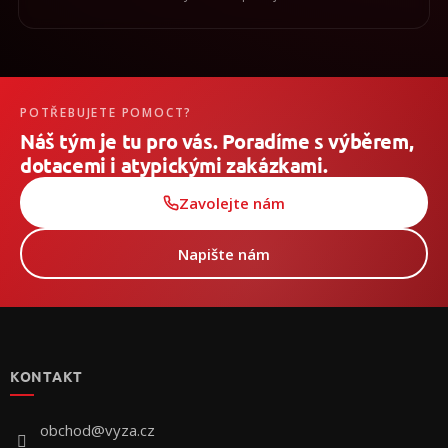
POTŘEBUJETE POMOCT?
Náš tým je tu pro vás. Poradíme s výběrem,
dotacemi i atypickými zakázkami.
Zavolejte nám
Napište nám
Z
á
p
KONTAKT
a
t
í
obchod
@
vyza.cz