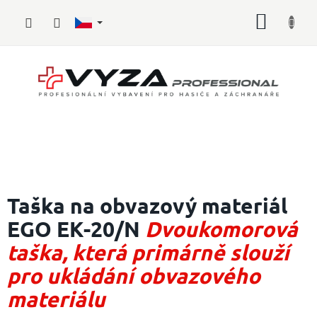
Přejít
NÁKUP
na
obsah
KOŠÍK
Hasičské
vybavení
Taška na obvazový materiál
EGO EK-20/N
Dvoukomorová
Požární
sport
taška, která primárně slouží
Zdravotnické
pro ukládání obvazového
vybavení
materiálu
Oblečení,