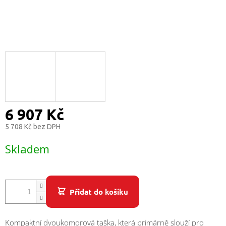
/
Přihlášení
6 907 Kč
5 708 Kč bez DPH
Měrná
Skladem
cena:
Přidat do košíku
Kompaktní dvoukomorová taška, která primárně slouží pro