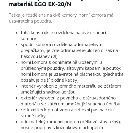
materiál EGO EK-20/N
Taška je rozdělena na dvě komory, horní komora má
uzavíratelná pouzdra.
tuhá konstrukce rozdělena na dvě ukládací
komory¨
spodní komora rozdělena odnímatelnými
přepážkami, je zde odnímatelně uložen držák na
tlakovou láhev (2l)
horní komora s odnímatelně uloženými 3
průhlednými pouzdry, sítovými kapsami a poutky;
horní komora je uzavíratelná plachetkou (plachetka
obsahuje další plošné kapsy)
interiér vyroben z jemného materiálu se zátěrem
umožňující snadnou údržbu
exteriér vyroben z pevného a otěruvzdorného
materiálu se zátěrem umožňující snadnou údržbu
reflexní kedr po obvodu a reflexní pás na čelní
straně tašky
odnímatelný ramenní popruh (délkově stavitelný);
nosné popruhy s koženkovým uchopením