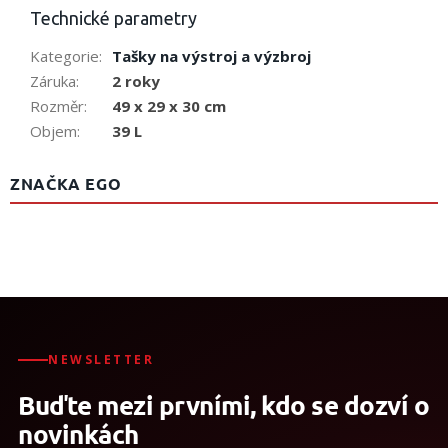
Technické parametry
Kategorie
:
Tašky na výstroj a výzbroj
Záruka
:
2 roky
Rozměr
:
49 x 29 x 30 cm
Objem
:
39 L
ZNAČKA EGO
NEWSLETTER
Buďte mezi prvními, kdo se dozví o
novinkách