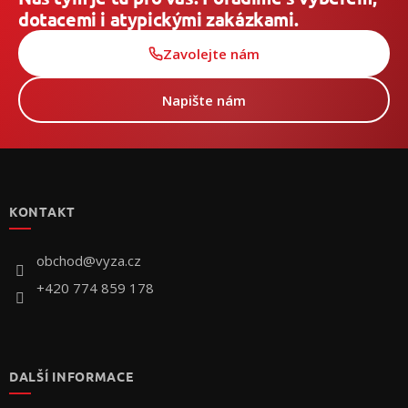
dotacemi i atypickými zakázkami.
Zavolejte nám
Napište nám
Z
á
p
KONTAKT
a
t
í
obchod
@
vyza.cz
+420 774 859 178
DALŠÍ INFORMACE