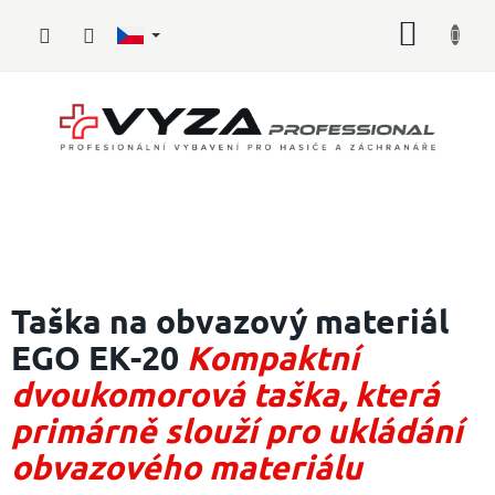
Přejít
NÁKUP
na
obsah
KOŠÍK
Hasičské
vybavení
Taška na obvazový materiál
EGO EK-20
Kompaktní
Požární
sport
dvoukomorová taška, která
Zdravotnické
primárně slouží pro ukládání
vybavení
obvazového materiálu
Oblečení,