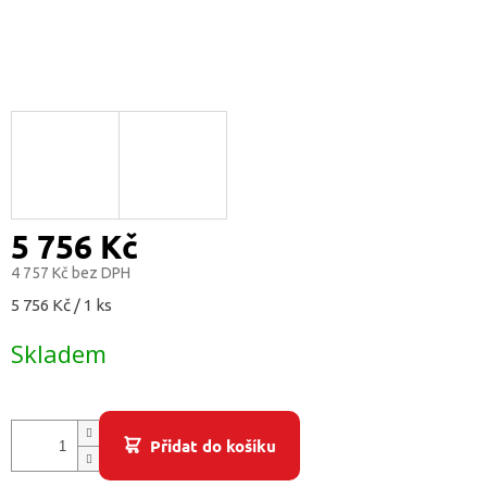
/
Přihlášení
5 756 Kč
4 757 Kč bez DPH
Měrná
5 756 Kč / 1 ks
cena:
Skladem
Přidat do košíku