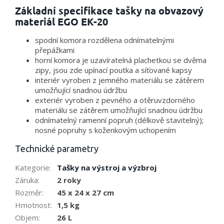
Základní specifikace tašky na obvazový
materiál EGO EK-20
spodní komora rozdělena odnímatelnými
přepážkami
horní komora je uzavíratelná plachetkou se dvěma
zipy, jsou zde upínací poutka a síťované kapsy
interiér vyroben z jemného materiálu se zátěrem
umožňující snadnou údržbu
exteriér vyroben z pevného a otěruvzdorného
materiálu se zátěrem umožňující snadnou údržbu
odnímatelný ramenní popruh (délkově stavitelný);
nosné popruhy s koženkovým uchopením
Technické parametry
Kategorie
:
Tašky na výstroj a výzbroj
Záruka
:
2 roky
Rozměr
:
45 x 24 x 27 cm
Hmotnost
:
1,5 kg
Objem
:
26 L