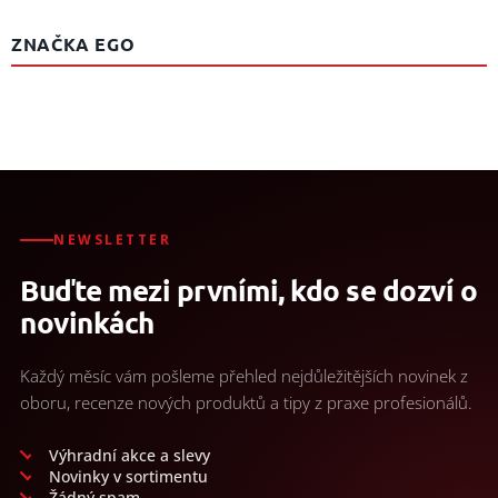
ZNAČKA EGO
NEWSLETTER
Buďte mezi prvními, kdo se dozví o
novinkách
Každý měsíc vám pošleme přehled nejdůležitějších novinek z
oboru, recenze nových produktů a tipy z praxe profesionálů.
Výhradní akce a slevy
Novinky v sortimentu
Žádný spam