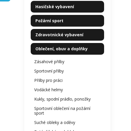
kategorie
z
p
Hasičské vybavení
5
a
hvězdi
n
Požární sport
e
l
Zdravotnické vybavení
Oblečení, obuv a doplňky
Zásahové přilby
Sportovní přilby
Přilby pro práci
Vodácké helmy
Kukly, spodní prádlo, ponožky
Sportovní oblečení na požární
sport
Suché obleky a oděvy