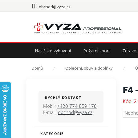
Přejít
obchod@vyza.cz
na
obsah
Hasičské vybavení
Požární sport
Zdravot
Domů
Oblečení, obuv a doplňky
Ú
P
F4 
o
s
RYCHLÝ KONTAKT
Kód:
2
t
Mobil:
+420 774 859 178
r
E-mail:
obchod@vyza.cz
Průmě
Neoho
a
hodno
n
produ
n
je
KATEGORIE
Přeskočit
í
0,0