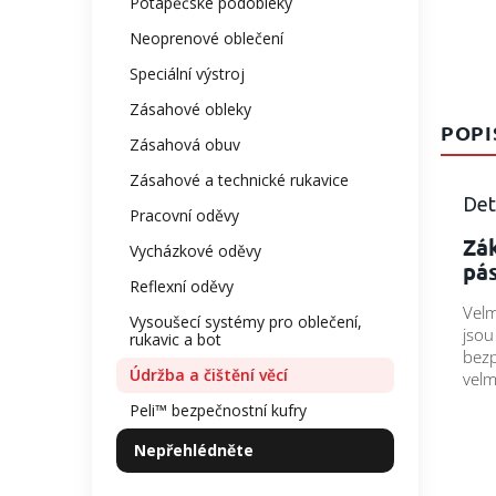
Potápěčské podobleky
Neoprenové oblečení
Speciální výstroj
Zásahové obleky
POPI
Zásahová obuv
Zásahové a technické rukavice
Det
Pracovní oděvy
Zák
Vycházkové oděvy
pás
Reflexní oděvy
Velm
Vysoušecí systémy pro oblečení,
jsou
rukavic a bot
bezp
Údržba a čištění věcí
velm
Peli™ bezpečnostní kufry
Nepřehlédněte