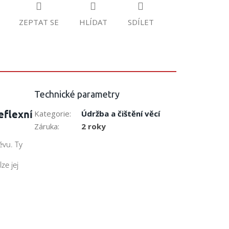
ZEPTAT SE
HLÍDAT
SDÍLET
Technické parametry
eflexní
Kategorie
:
Údržba a čištění věcí
Záruka
:
2 roky
ěvu. Ty
ze jej