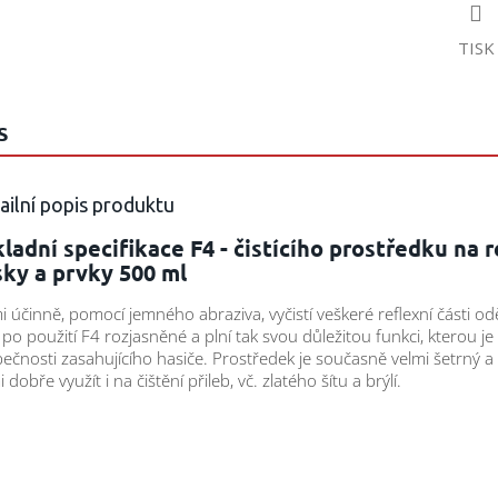
TISK
S
ailní popis produktu
ladní specifikace F4 - čistícího prostředku na r
ky a prvky 500 ml
i účinně, pomocí jemného abraziva, vyčistí veškeré reflexní části od
 po použití F4 rozjasněné a plní tak svou důležitou funkci, kterou je
ečnosti zasahujícího hasiče. Prostředek je současně velmi šetrný a l
i dobře využít i na čištění přileb, vč. zlatého šítu a brýlí.