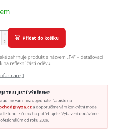
dem
Přidat do košíku
aké zahrnuje produkt s názvem „F4“ – detašovací
k na reflexní části oděvu.
 informace
EJSTE SI JISTÍ VÝBĚREM?
radíme vám, než objednáte. Napište na
bchod@vyza.cz
a doporučíme vám konkrétní model
odle toho, k čemu ho potřebujete. Vybavení dodáváme
rofesionálům od roku 2009.