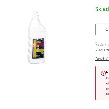
Měrná
Skla
cena:
ček.
Řada F t
příprave
Detailní
N
Po
o
p
p