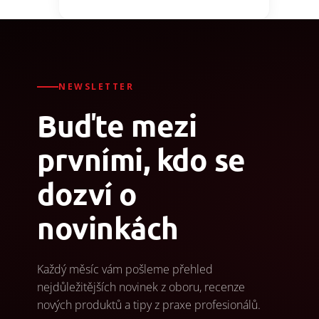
NEWSLETTER
Buďte mezi
prvními, kdo se
dozví o
novinkách
Každý měsíc vám pošleme přehled
nejdůležitějších novinek z oboru, recenze
nových produktů a tipy z praxe profesionálů.