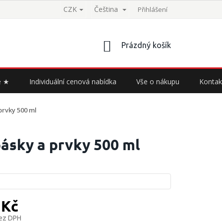
CZK
Čeština
Přihlášení
NÁKUPNÍ
Prázdný košík
KOŠÍK
e ★
Individuální cenová nabídka
Vše o nákupu
Kontak
 prvky 500 ml
 pásky a prvky 500 ml
 Kč
bez DPH