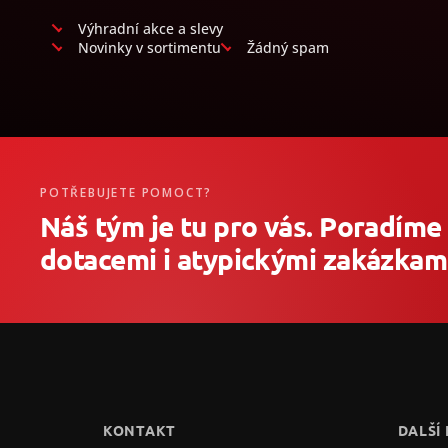
Výhradní akce a slevy
Novinky v sortimentu
Žádný spam
POTŘEBUJETE POMOCT?
Náš tým je tu pro vás. Poradíme
dotacemi i atypickými zakázkami
Z
á
p
a
t
KONTAKT
DALŠÍ
í