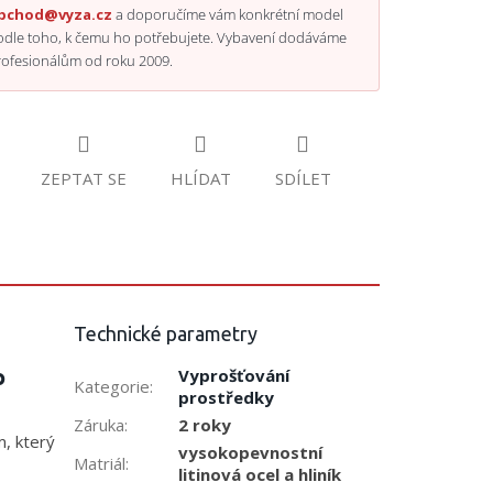
bchod@vyza.cz
a doporučíme vám konkrétní model
odle toho, k čemu ho potřebujete. Vybavení dodáváme
rofesionálům od roku 2009.
ZEPTAT SE
HLÍDAT
SDÍLET
Technické parametry
o
Vyprošťování
Kategorie
:
prostředky
Záruka
:
2 roky
m, který
vysokopevnostní
Matriál
:
litinová ocel a hliník