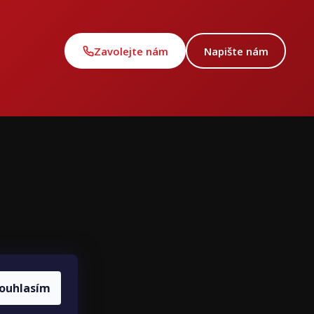
Zavolejte nám
Napište nám
ce
ouhlasím
louvy