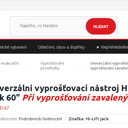
HLEDAT
nické vybavení
Oblečení, obuv a doplňky
★ Nepřehlédnět
a evakuační
Vyprošťování
Univerzální vyprošťov
prostředky
vyprošťování zavale
verzální vyprošťovací nástroj H
k 60"
Při vyprošťování zavalen
4147
rné
dnoceno
Značka:
Hi-Lift Jack
Podrobnosti hodnocení
cení