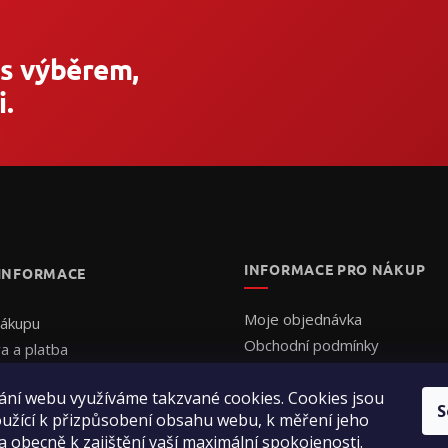
 s výběrem,
.
INFORMACE PRO NÁKUP
 INFORMACE
Moje objednávka
nákupu
Obchodní podmínky
a a platba
Ochrana osobních údajů
uální cenová nabídka
Formulář - Uplatnění reklama
ání webu využíváme takzvané cookies. Cookies jsou
ednat
S
užící k přizpůsobení obsahu webu, k měření jeho
Formulář - Odstoupení od sm
ení obchodu
a obecně k zajištění vaší maximální spokojenosti.