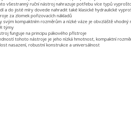
nto všestranný ruční nástroj nahrazuje potřebu více typů vyprošt
dí a do jisté míry dovede nahradit také klasické hydraulické vypro
roje za zlomek pořizovacích nákladů
ky svým kompaktním rozměrům a nízké váze je obvzláště vhodný 
R týmy
stroj funguje na principu pákového přístroje
edností tohoto nástroje je jeho nízká hmotnost, kompaktní rozmě
lost nasazení, robustní konstrukce a universálnost