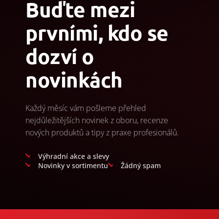
Buďte mezi
prvními, kdo se
dozví o
novinkách
Každý měsíc vám pošleme přehled
nejdůležitějších novinek z oboru, recenze
nových produktů a tipy z praxe profesionálů.
Výhradní akce a slevy
Novinky v sortimentu
Žádný spam