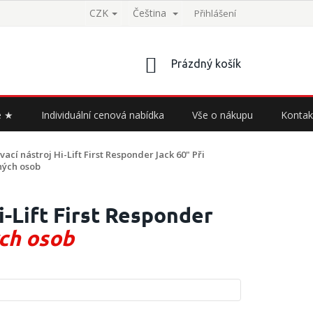
CZK
Čeština
Přihlášení
NÁKUPNÍ
Prázdný košík
KOŠÍK
e ★
Individuální cenová nabídka
Vše o nákupu
Kontak
ací nástroj Hi-Lift First Responder Jack 60"
Při
ných osob
i-Lift First Responder
ých osob