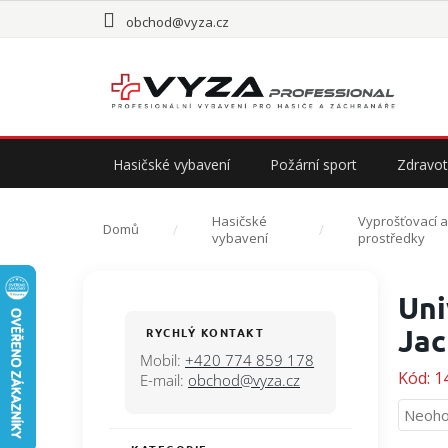
Přejít
obchod@vyza.cz
na
obsah
Hasičské vybavení
Požární sport
Zdravot
Hasičské
Vyprošťovací 
Domů
vybavení
prostředky
P
Uni
o
s
Jac
RYCHLÝ KONTAKT
t
Mobil:
+420 774 859 178
r
Kód:
1
E-mail:
obchod@vyza.cz
a
Průmě
Neoho
n
hodno
n