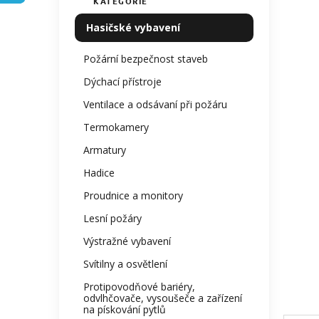
KATEGORIE
Přeskočit
produ
í
kategorie
je
p
Hasičské vybavení
0,0
a
z
n
Požární bezpečnost staveb
5
e
hvězdi
Dýchací přístroje
l
Ventilace a odsávaní při požáru
Termokamery
Armatury
Hadice
Proudnice a monitory
Lesní požáry
Výstražné vybavení
Svítilny a osvětlení
Protipovodňové bariéry,
odvlhčovače, vysoušeče a zařízení
na pískování pytlů