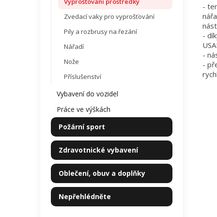
Vyprošťování prostředky
- te
nářa
Zvedací vaky pro vyprošťování
nást
Pily a rozbrusy na řezání
- dí
USA
Nářadí
- ná
Nože
- př
rych
Příslušenství
Vybavení do vozidel
Práce ve výškách
Požární sport
Zdravotnické vybavení
Oblečení, obuv a doplňky
Nepřehlédněte