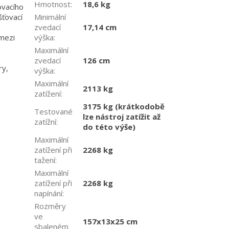
Hmotnost
:
18,6 kg
ovacího
Minimální
šťovací
zvedací
17,14 cm
výška
:
mezi
Maximální
zvedací
126 cm
ry,
výška
:
Maximální
2113 kg
zatížení
:
3175 kg (krátkodobě
Testované
lze nástroj zatížit až
zatížní
:
do této výše)
Maximální
zatížení při
2268 kg
tažení
:
Maximální
zatížení při
2268 kg
napínání
:
Rozměry
ve
157x13x25 cm
sbaleném