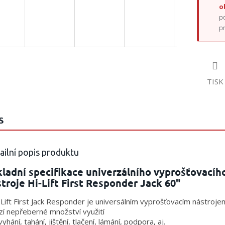
o
p
p
TISK
S
ailní popis produktu
ladní specifikace univerzálního vyprošťovacíh
troje Hi-Lift First Responder Jack 60"
-Lift First Jack Responder je universálním vyprošťovacím nástroje
zí nepřeberné množství využití
vyhání, tahání, jištění, tlačení, lámání, podpora, aj.