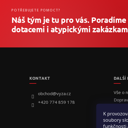
POTŘEBUJETE POMOCT?
Náš tým je tu pro vás. Poradíme
dotacemi i atypickými zakázkami
Z
á
p
a
t
KONTAKT
DALŠÍ
í
Vše o 
obchod
@
vyza.cz
Doprav
+420 774 859 178
Individ
K provozov
Jak obj
soubory slo
Hodnoc
funkčnosti 