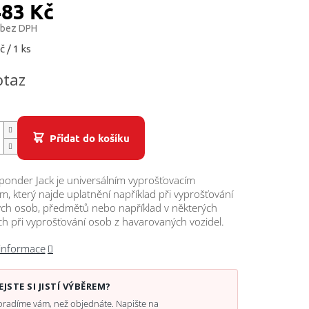
483 Kč
 bez DPH
č / 1 ks
otaz
Přidat do košíku
sponder Jack je universálním vyprošťovacím
m, který najde uplatnění například při vyprošťování
ých osob, předmětů nebo například v některých
h při vyprošťování osob z havarovaných vozidel.
 informace
EJSTE SI JISTÍ VÝBĚREM?
radíme vám, než objednáte. Napište na