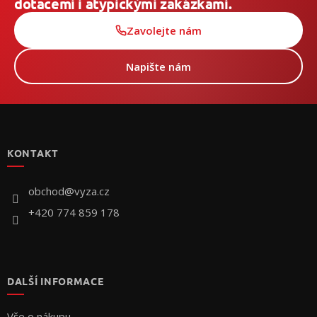
dotacemi i atypickými zakázkami.
Zavolejte nám
Napište nám
Z
á
p
KONTAKT
a
t
í
obchod
@
vyza.cz
+420 774 859 178
DALŠÍ INFORMACE
Vše o nákupu