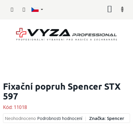
Přejít
NÁKUP
na
obsah
KOŠÍK
Hasičské
vybavení
Fixační popruh Spencer STX
597
Požární
sport
Kód:
11018
Zdravotnické
vybavení
Průměrné
Neohodnoceno
Značka:
Spencer
Podrobnosti hodnocení
hodnocení
produktu
Oblečení,