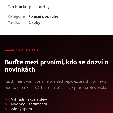
Technické parametry
Kategorie
:
Fixační popruhy
Záruka
:
2 roky
NEWSLETTER
Buďte mezi prvními, kdo se dozví o
novinkách
Každý měsíc vám pošleme přehled nejdůležitějších novinek z
oboru, recenze nových produktů a tipy z praxe profesionálů.
Výhradní akce a slevy
Novinky v sortimentu
Žádný spam