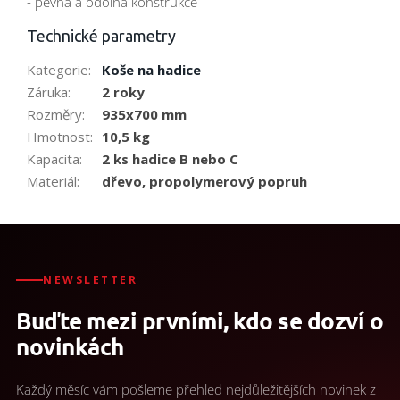
- pevná a odolná konstrukce
Technické parametry
Kategorie
:
Koše na hadice
Záruka
:
2 roky
Rozměry
:
935x700 mm
Hmotnost
:
10,5 kg
Kapacita
:
2 ks hadice B nebo C
Materiál
:
dřevo, propolymerový popruh
NEWSLETTER
Buďte mezi prvními, kdo se dozví o
novinkách
Každý měsíc vám pošleme přehled nejdůležitějších novinek z