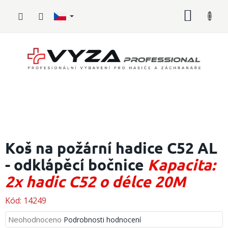
Přejít
NÁKUP
na
obsah
KOŠÍK
Hasičské
vybavení
Koš na požární hadice C52 AL
- odklápěcí bočnice
Kapacita:
Požární
sport
2x hadic C52 o délce 20M
Zdravotnické
vybavení
Kód:
14249
Průměrné
Neohodnoceno
Podrobnosti hodnocení
Oblečení,