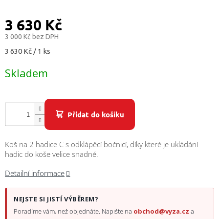
/
3 630 Kč
Přihlášení
3 000 Kč bez DPH
Měrná
3 630 Kč / 1 ks
cena:
Skladem
Přidat do košíku
Koš na 2 hadice C s odklápěcí bočnicí, díky které je ukládání
hadic do koše velice snadné.
Detailní informace
NEJSTE SI JISTÍ VÝBĚREM?
Poradíme vám, než objednáte. Napište na
obchod@vyza.cz
a