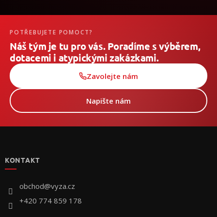
POTŘEBUJETE POMOCT?
Náš tým je tu pro vás. Poradíme s výběrem,
dotacemi i atypickými zakázkami.
Zavolejte nám
Napište nám
Z
á
p
KONTAKT
a
t
í
obchod
@
vyza.cz
+420 774 859 178