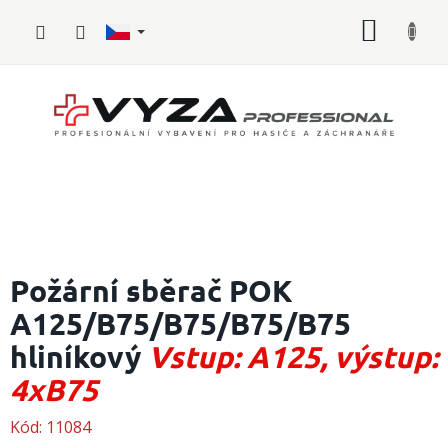
Přejít
NÁKUP
na
obsah
KOŠÍK
Hasičské
vybavení
Požární sběrač POK
A125/B75/B75/B75/B75
Požární
sport
hliníkový
Vstup: A125, výstup:
Zdravotnické
4xB75
vybavení
Kód:
11084
Oblečení,