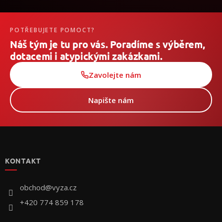
POTŘEBUJETE POMOCT?
Náš tým je tu pro vás. Poradíme s výběrem,
dotacemi i atypickými zakázkami.
Zavolejte nám
Napište nám
Z
á
p
KONTAKT
a
t
í
obchod
@
vyza.cz
+420 774 859 178