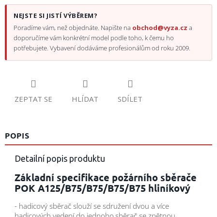
NEJSTE SI JISTÍ VÝBĚREM?
Poradíme vám, než objednáte. Napište na
obchod@vyza.cz
a
doporučíme vám konkrétní model podle toho, k čemu ho
potřebujete. Vybavení dodáváme profesionálům od roku 2009.
ZEPTAT SE
HLÍDAT
SDÍLET
POPIS
Detailní popis produktu
Základní specifikace požárního sběrače
POK A125/B75/B75/B75/B75 hliníkový
- hadicový sběrač slouží se sdružení dvou a více
hadicových vedení do jednoho,sběrač se zpětnou