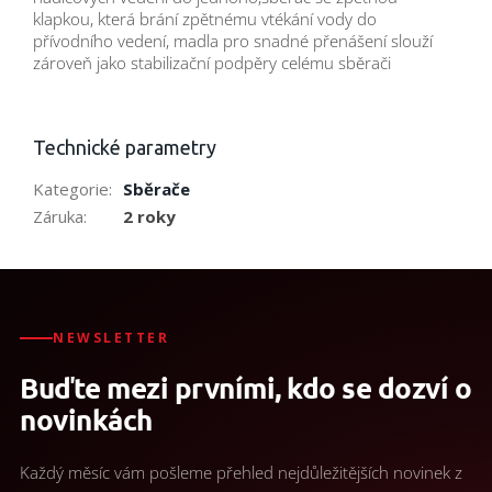
klapkou, která brání zpětnému vtékání vody do
přívodního vedení, madla pro snadné přenášení slouží
zároveň jako stabilizační podpěry celému sběrači
Technické parametry
Kategorie
:
Sběrače
Záruka
:
2 roky
NEWSLETTER
Buďte mezi prvními, kdo se dozví o
novinkách
Každý měsíc vám pošleme přehled nejdůležitějších novinek z