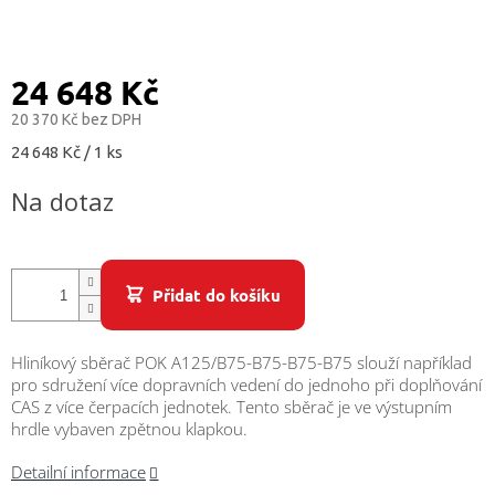
/
Přihlášení
24 648 Kč
20 370 Kč bez DPH
Měrná
24 648 Kč / 1 ks
cena:
Na dotaz
Přidat do košíku
Hliníkový sběrač POK A125/B75-B75-B75-B75 slouží například
pro sdružení více dopravních vedení do jednoho při doplňování
CAS z více čerpacích jednotek. Tento sběrač je ve výstupním
hrdle vybaven zpětnou klapkou.
Detailní informace