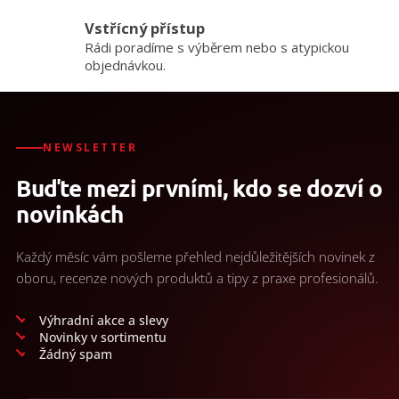
y
v
Vstřícný přístup
ý
Rádi poradíme s výběrem nebo s atypickou
p
objednávkou.
i
s
u
NEWSLETTER
Buďte mezi prvními, kdo se dozví o
novinkách
Každý měsíc vám pošleme přehled nejdůležitějších novinek z
oboru, recenze nových produktů a tipy z praxe profesionálů.
Výhradní akce a slevy
Novinky v sortimentu
Žádný spam