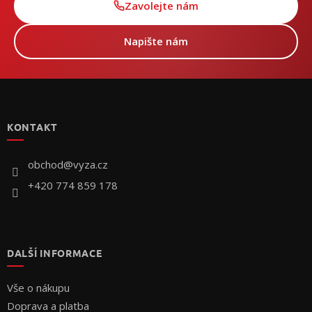
Zavolejte nám
Napište nám
Z
á
p
KONTAKT
a
t
í
obchod
@
vyza.cz
+420 774 859 178
DALŠÍ INFORMACE
Vše o nákupu
Doprava a platba