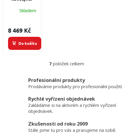
testovaná.
ECS 1000 L
Skladem
UN EX -
ocel/plast
paleta
IBC
8 469 Kč
kontejner
vhodný na
Do košíku
skladování
a přepravu
hořlavin I. a
7
položek celkem
II. třídy
O
hořlavosti.
v
Určeno pro
l
Profesionální produkty
á
bezpečnou
Prodáváme produkty pro profesionální použití.
d
manipulaci s
a
nebezpečnými
Rychlé vyřízení objednávek
c
látkami.
Zakládáme si na aktivním a rychlém vyřízení
í
p
objednávek.
r
v
Zkušenosti od roku 2009
k
Stále jsme tu pro vás a pracujeme na sobě.