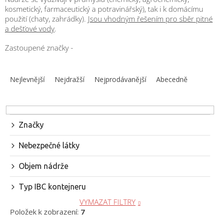
obuv
kosmetický, farmaceutický a potravinářský), tak
i k
domácímu
a
doplňky
použití (chaty, zahrádky).
Jsou vhodným řešením pro sběr pitné
a dešťové vody
.
★
Zastoupené značky -
Nepřehlédněte
★
Ř
a
Individuální
Nejlevnější
Nejdražší
Nejprodávanější
Abecedně
cenová
z
nabídka
e
n
Vše
o
í
nákupu
Značky
p
r
Kontakty
Nebezpečné látky
o
Požární
d
Objem nádrže
sport
u
k
Typ IBC kontejneru
t
Nepřehlédněte
VYMAZAT FILTRY
ů
Položek k zobrazení:
7
CZK