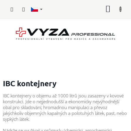
Přejít
NÁKUP
na
obsah
KOŠÍK
Hasičské
vybavení
IBC kontejnery
Požární
IBC kontejnery o objemu až 1000 litrů jsou zasazeny v kovové
sport
konstrukci. Jde o nejjednodušší a ekonomicky nejvýhodnější
obal pro skladování, hromadnou manipulaci a převoz
Zdravotnické
jakýchkoliv objemných kapalných a polotuhých látek, past, nebo
vybavení
sypkých látek.
Oblečení,
Nádrže se využívají v průmyslu (chemický,
agrochemický,