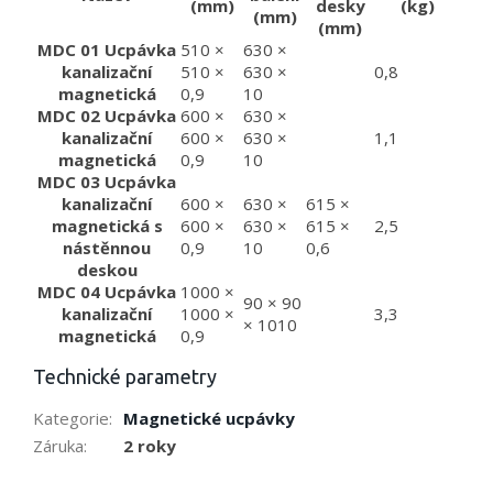
(mm)
desky
(kg)
(mm)
(mm)
MDC 01 Ucpávka
510 ×
630 ×
kanalizační
510 ×
630 ×
0,8
magnetická
0,9
10
MDC 02 Ucpávka
600 ×
630 ×
kanalizační
600 ×
630 ×
1,1
magnetická
0,9
10
MDC 03 Ucpávka
kanalizační
600 ×
630 ×
615 ×
magnetická s
600 ×
630 ×
615 ×
2,5
nástěnnou
0,9
10
0,6
deskou
MDC 04 Ucpávka
1000 ×
90 × 90
kanalizační
1000 ×
3,3
× 1010
magnetická
0,9
Technické parametry
Kategorie
:
Magnetické ucpávky
Záruka
:
2 roky