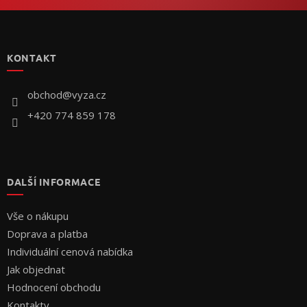
Z
á
p
KONTAKT
a
t
í
obchod
@
vyza.cz
+420 774 859 178
DALŠÍ INFORMACE
Vše o nákupu
Doprava a platba
Individuální cenová nabídka
Jak objednat
Hodnocení obchodu
Kontakty