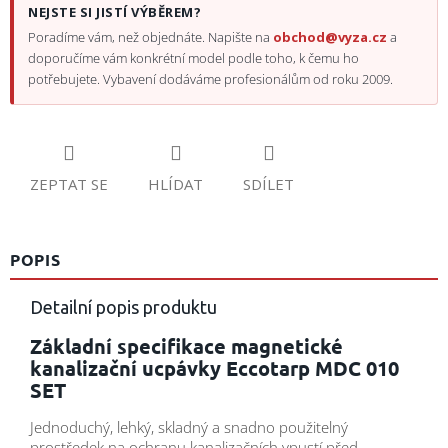
NEJSTE SI JISTÍ VÝBĚREM?
Poradíme vám, než objednáte. Napište na
obchod@vyza.cz
a
doporučíme vám konkrétní model podle toho, k čemu ho
potřebujete. Vybavení dodáváme profesionálům od roku 2009.
ZEPTAT SE
HLÍDAT
SDÍLET
POPIS
Detailní popis produktu
Základní specifikace magnetické
kanalizační ucpávky Eccotarp MDC 010
SET
Jednoduchý, lehký, skladný a snadno použitelný
prostředek na ochranu kanalizačních vpustí před