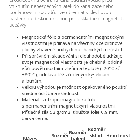
vniknutím nebezpečných látek do kanalizace nebo
podlahových rozvodů. Lze objednat s plechovou
nástěnnou deskou určenou pro uskladnění magnetické
ucpávky.
Magnetická fólie s permanentními magnetickými
vlastnostmi je přilnavá na všechny ocelolitinové
plochy zbavené hrubých mechanických nečistot.
Při správném skladování si dlouhodobě udržuje
svoje magnetické vlastnosti. Je ohebná, odolná
vůči povětrnostním vlivům a teplotě (-20°C až
+80°C), odolává též zředěným kyselinám
a louhům.
Velkou výhodou je možnost opakovaného použití,
snadná údržba a skladnost.
Materiál: izotropní magnetická folie
s permanentními magnetickými vlastnostmi.
Přítlačná síla 52 g/cm2, tloušťka folie 0,9 mm,
barva černá.
Rozměr
Rozměr
Rozměr
sklad.
Hmotnost
Název
balení