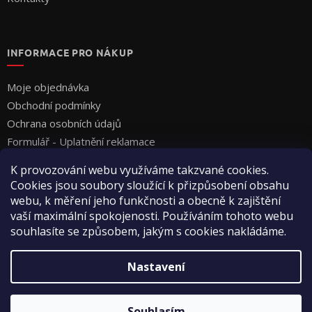
INFORMACE PRO NÁKUP
Moje objednávka
Obchodní podmínky
Ochrana osobních údajů
Formulář - Uplatnění reklamace
Formulář - Odstoupení od smlouvy
K provozování webu využíváme takzvané cookies.
Cookies jsou soubory sloužící k přizpůsobení obsahu
webu, k měření jeho funkčnosti a obecně k zajištění
vaší maximální spokojenosti. Používáním tohoto webu
souhlasíte se způsobem, jakým s cookies nakládáme.
Vytvořil Shoptet
Nastavení
Copyright 2026
Vyza Professional s.r.o.
. Všechna práva
Souhlasím