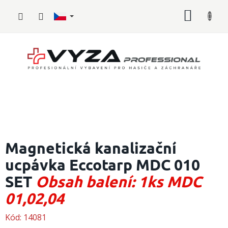
Přejít
NÁKUP
na
obsah
KOŠÍK
Hasičské
vybavení
Magnetická kanalizační
ucpávka Eccotarp MDC 010
Požární
sport
SET
Obsah balení: 1ks MDC
Zdravotnické
01,02,04
vybavení
Kód:
14081
Oblečení,