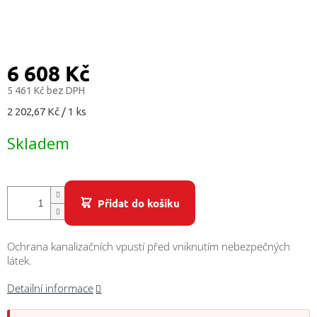
/
Přihlášení
6 608 Kč
5 461 Kč bez DPH
Měrná
2 202,67 Kč / 1 ks
cena:
Skladem
Přidat do košíku
Ochrana kanalizačních vpustí před vniknutím nebezpečných
látek.
Detailní informace