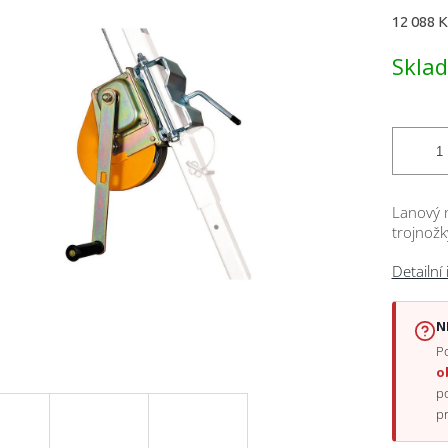
Měrná
12 088 K
cena:
ček.
Skla
Lanový n
trojnož
Detailní
N
Po
o
p
p