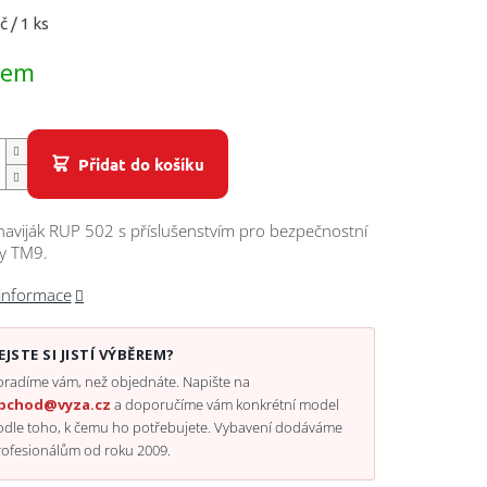
č / 1 ks
dem
Přidat do košíku
aviják RUP 502 s příslušenstvím pro bezpečnostní
ky TM9.
 informace
EJSTE SI JISTÍ VÝBĚREM?
radíme vám, než objednáte. Napište na
bchod@vyza.cz
a doporučíme vám konkrétní model
odle toho, k čemu ho potřebujete. Vybavení dodáváme
rofesionálům od roku 2009.