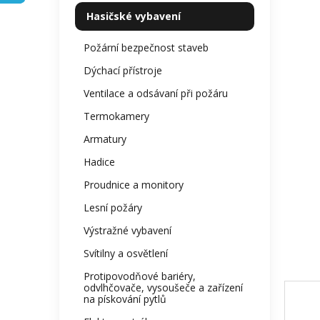
kategorie
z
p
Hasičské vybavení
5
a
hvězdi
n
Požární bezpečnost staveb
e
Dýchací přístroje
l
Ventilace a odsávaní při požáru
Termokamery
Armatury
Hadice
Proudnice a monitory
Lesní požáry
Výstražné vybavení
Svítilny a osvětlení
Protipovodňové bariéry,
odvlhčovače, vysoušeče a zařízení
na pískování pytlů