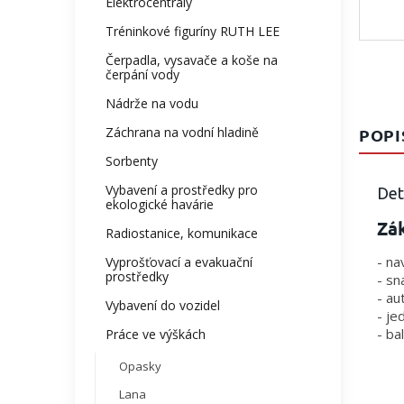
Elektrocentrály
Tréninkové figuríny RUTH LEE
Čerpadla, vysavače a koše na
čerpání vody
Nádrže na vodu
Záchrana na vodní hladině
POPI
Sorbenty
Vybavení a prostředky pro
Det
ekologické havárie
Zák
Radiostanice, komunikace
- na
Vyprošťovací a evakuační
prostředky
- sn
- au
Vybavení do vozidel
- je
- ba
Práce ve výškách
Opasky
Lana