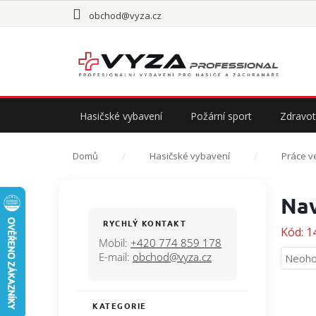
Přejít
obchod@vyza.cz
na
obsah
Hasičské vybavení
Požární sport
Zdravot
Domů
Hasičské vybavení
Práce v
P
Nav
o
s
RYCHLÝ KONTAKT
Kód:
1
t
Mobil:
+420 774 859 178
r
E-mail:
obchod@vyza.cz
Průmě
Neoho
a
hodno
n
produ
n
je
KATEGORIE
Přeskočit
í
0,0