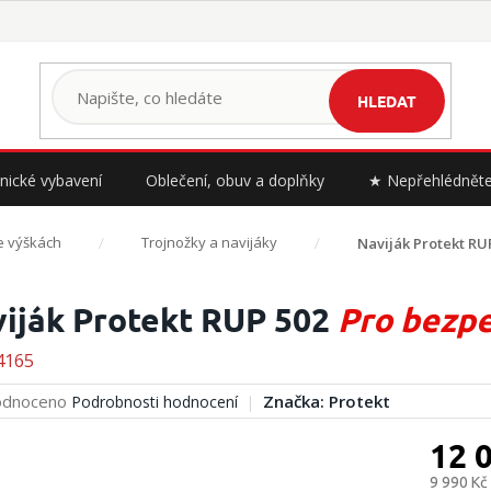
HLEDAT
nické vybavení
Oblečení, obuv a doplňky
★ Nepřehlédnět
e výškách
Trojnožky a navijáky
Naviják Protekt RU
iják Protekt RUP 502
Pro bezpe
4165
rné
dnoceno
Značka:
Protekt
Podrobnosti hodnocení
cení
ktu
12 
9 990 Kč