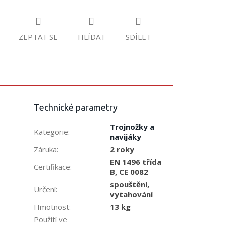
ZEPTAT SE
HLÍDAT
SDÍLET
Technické parametry
Trojnožky a
Kategorie
:
navijáky
Záruka
:
2 roky
EN 1496 třída
Certifikace
:
B, CE 0082
spouštění,
Určení
:
vytahování
Hmotnost
:
13 kg
Použití ve