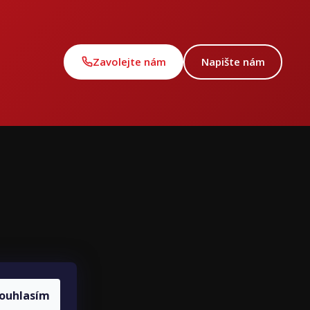
Zavolejte nám
Napište nám
ce
ouhlasím
louvy