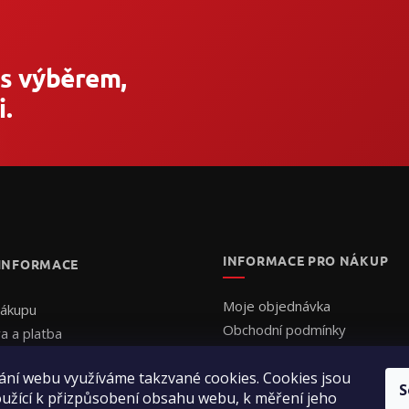
 s výběrem,
.
INFORMACE PRO NÁKUP
 INFORMACE
Moje objednávka
nákupu
Obchodní podmínky
a a platba
Ochrana osobních údajů
uální cenová nabídka
ání webu využíváme takzvané cookies. Cookies jsou
Formulář - Uplatnění reklama
ednat
S
užící k přizpůsobení obsahu webu, k měření jeho
Formulář - Odstoupení od sm
ení obchodu