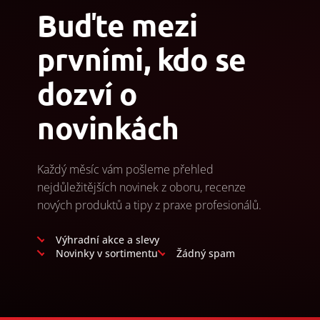
Buďte mezi
prvními, kdo se
dozví o
novinkách
Každý měsíc vám pošleme přehled
nejdůležitějších novinek z oboru, recenze
nových produktů a tipy z praxe profesionálů.
Výhradní akce a slevy
Novinky v sortimentu
Žádný spam