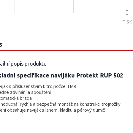
TISK
S
ailní popis produktu
ladní specifikace navijáku Protekt RUP 502
viják s příslušenstvím k trojnožce TM9
adné zdvihání a spouštění
tomatická brzda
dnoduchá, rychlá a bezpečná montáž na konstrukci trojnožky
lení obsahuje naviják s lanem, kladku a pérový tlumič