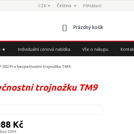
CZK
Čeština
Přihlášení
NÁKUPNÍ
Prázdný košík
KOŠÍK
e ★
Individuální cenová nabídka
Vše o nákupu
Kontak
P 502
Pro bezpečnostní trojnožku TM9
čnostní trojnožku TM9
088 Kč
 bez DPH