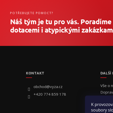
POTŘEBUJETE POMOCT?
Náš tým je tu pro vás. Poradíme
dotacemi i atypickými zakázkami
Z
á
p
a
t
KONTAKT
DALŠÍ
í
Vše o 
obchod
@
vyza.cz
Doprav
+420 774 859 178
Individ
K provozov
Jak obj
soubory slo
Hodnoc