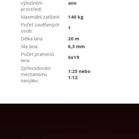
výbušném
ano
prostředí
:
Maximální zatížení
:
140 kg
Počet zavěšených
1
osob
:
Délka lana
:
20 m
Síla lana
:
6,3 mm
Počet pramenů
6x19
lana
:
Zpřevodování
1:25 nebo
mechanismu
1:12
navijáku
: