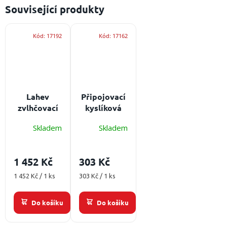
Související produkty
Kód:
17192
Kód:
17162
Lahev
Připojovací
zvlhčovací
kyslíková
OXYONE
hadice 10 m
Skladem
Skladem
Humidifiers
300 ml -
G3/8''
1 452 Kč
303 Kč
Materiál:
polysulfon,
Měrná
Měrná
1 452 Kč / 1 ks
303 Kč / 1 ks
cena:
připojení
cena:
vstup: G3/8''
Do košíku
Do košíku