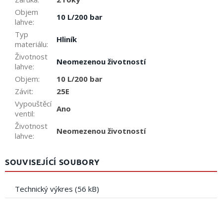
Objem
10 L/200 bar
lahve
:
Typ
Hliník
materiálu
:
Životnost
Neomezenou životností
lahve
:
Objem
:
10 L/200 bar
Závit
:
25E
Vypouštěcí
Ano
ventil
:
Životnost
Neomezenou životností
lahve
:
SOUVISEJÍCÍ SOUBORY
Technický výkres (56 kB)