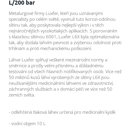
L/200 bar
Metalurgové firmy Luxfer, kteří jsou uznávanými
specialisty po celém světě, vyvinuli tuto korozi-odolnou
slitinu tak, aby poskytovala nejlepší výkon i v těch
nejnáročnějších vysokotlakých aplikacích. S porovnáním
s klasickou slitinou 6061, Luxfer L6X byla optimalizována
tak, aby dodala lahvím pevnost a zvýšenou odolnost proti
trhlinám a proti mechanickému poškození.
Láhve Luxfer splňují veškeré mezinárodní normy a
směrnice a prošly velmi přísnému a důkladnému
testování od všech hlavních notifikovaných osob. Více než
50 miliónů kusů láhví vyrobených ze slitiny L6X jsou
neužívanějšími medicinálními láhvemi ve zdravotnictví,
záchranných službách a v domácí péči ve více než 50
zemích světa.
- odlehčená tlaková láhev určená pro medicinální kyslík
- vodní objem 10 L