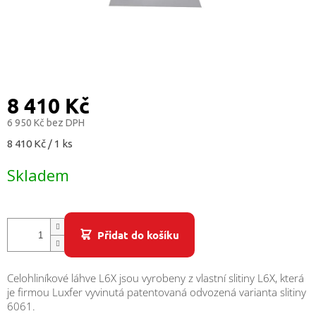
/
Přihlášení
8 410 Kč
6 950 Kč bez DPH
Měrná
8 410 Kč / 1 ks
cena:
Skladem
Přidat do košíku
Celohliníkové láhve L6X jsou vyrobeny z vlastní slitiny L6X, která
je firmou Luxfer vyvinutá patentovaná odvozená varianta slitiny
6061.