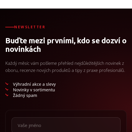
NEWSLETTER
Buďte mezi prvními, kdo se dozví o
novinkách
Každý měsíc vám pošleme přehled nejdůležitějších novinek z
oboru, recenze nových produktů a tipy z praxe profesionálů.
Výhradní akce a slevy
Novinky v sortimentu
Žádný spam