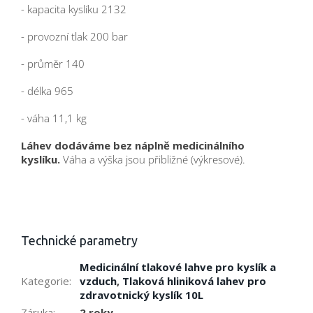
- kapacita kyslíku 2132
- provozní tlak 200 bar
- průměr 140
- délka 965
- váha 11,1 kg
Láhev dodáváme bez náplně medicinálního
kyslíku.
Váha a výška jsou přibližné (výkresové).
Technické parametry
Medicinální tlakové lahve pro kyslík a
Kategorie
:
vzduch
,
Tlaková hliniková lahev pro
zdravotnický kyslík 10L
Záruka
:
2 roky