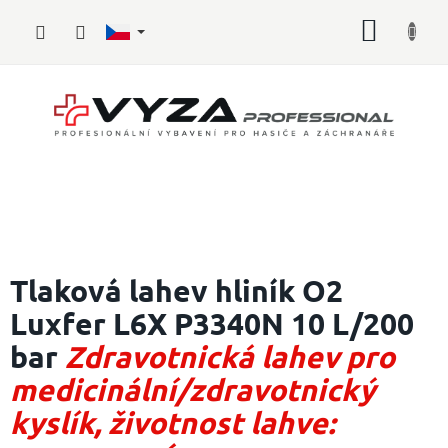
Přejít
NÁKUP
na
obsah
KOŠÍK
Hasičské
vybavení
Tlaková lahev hliník O2
Luxfer L6X P3340N 10 L/200
Požární
sport
bar
Zdravotnická lahev pro
Zdravotnické
medicinální/zdravotnický
vybavení
kyslík, životnost lahve:
Oblečení,