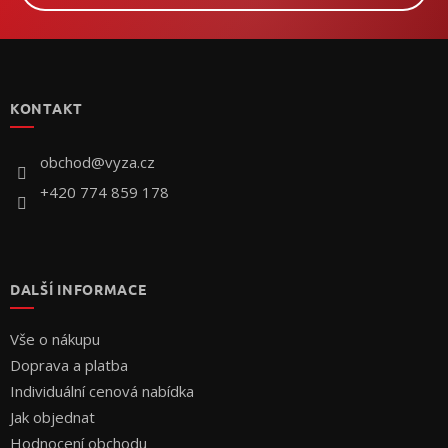
Z
á
p
KONTAKT
a
t
í
obchod
@
vyza.cz
+420 774 859 178
DALŠÍ INFORMACE
Vše o nákupu
Doprava a platba
Individuální cenová nabídka
Jak objednat
Hodnocení obchodu