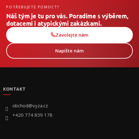
POTŘEBUJETE POMOCT?
Náš tým je tu pro vás. Poradíme s výběrem,
dotacemi i atypickými zakázkami.
Zavolejte nám
Napište nám
Z
á
p
KONTAKT
a
t
í
obchod
@
vyza.cz
+420 774 859 178