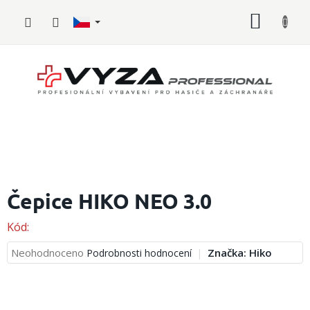
Přejít
NÁKUP
na
obsah
KOŠÍK
Hasičské
vybavení
Čepice HIKO NEO 3.0
Požární
Kód:
sport
Průměrné
Neohodnoceno
Značka:
Hiko
Podrobnosti hodnocení
Zdravotnické
hodnocení
vybavení
produktu
je
Oblečení,
0,0