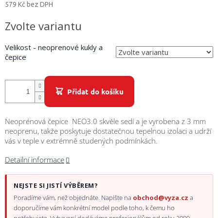
/
579 Kč bez DPH
Měrná
Zvolte variantu
Přihlášení
cena:
Velikost - neoprenové kukly a
čepice
Přidat do košíku
Neoprénová čepice NEO3.0 skvěle sedí a je vyrobena z 3 mm
neoprenu, takže poskytuje dostatečnou tepelnou izolaci a udrží
vás v teple v extrémně studených podmínkách.
Detailní informace
NEJSTE SI JISTÍ VÝBĚREM?
Poradíme vám, než objednáte. Napište na
obchod@vyza.cz
a
doporučíme vám konkrétní model podle toho, k čemu ho