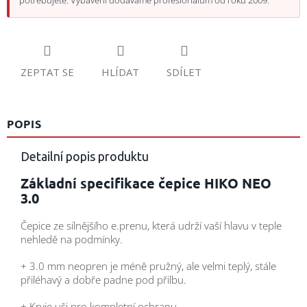
potřebujete. Vybavení dodáváme profesionálům od roku 2009.
ZEPTAT SE
HLÍDAT
SDÍLET
POPIS
Detailní popis produktu
Základní specifikace čepice HIKO NEO
3.0
Čepice ze silnějšího e.prenu, která udrží vaší hlavu v teple
nehledě na podmínky.
+ 3.0 mm neopren je méně pružný, ale velmi teplý, stále
přiléhavý a dobře padne pod přilbu.
+ Kryje uši pro kompletní ochranu.