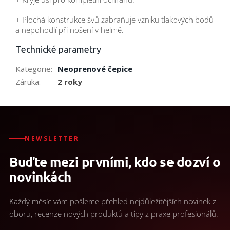
+ Plochá konstrukce švů zabraňuje vzniku tlakových bodů
a nepohodlí při nošení v helmě.
Technické parametry
Kategorie
:
Neoprenové čepice
Záruka
:
2 roky
NEWSLETTER
Buďte mezi prvními, kdo se dozví o
novinkách
Každý měsíc vám pošleme přehled nejdůležitějších novinek z
oboru, recenze nových produktů a tipy z praxe profesionálů.