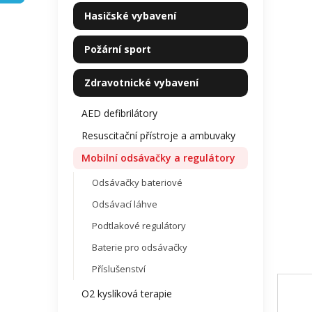
kategorie
z
p
Hasičské vybavení
5
a
hvězdi
n
Požární sport
e
l
Zdravotnické vybavení
AED defibrilátory
Resuscitační přístroje a ambuvaky
Mobilní odsávačky a regulátory
Odsávačky bateriové
Odsávací láhve
Podtlakové regulátory
Baterie pro odsávačky
Příslušenství
O2 kyslíková terapie