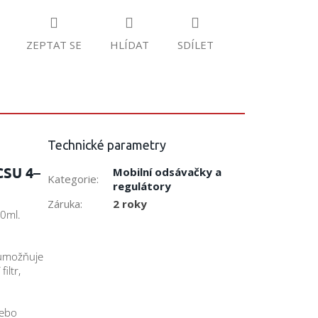
ZEPTAT SE
HLÍDAT
SDÍLET
Technické parametry
CSU 4–
Mobilní odsávačky a
Kategorie
:
regulátory
Záruka
:
2 roky
0ml.
 umožňuje
iltr,
nebo