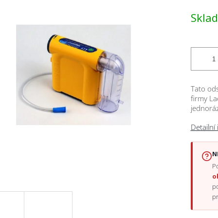
Měrná
Skla
cena:
ček.
Tato ods
firmy La
jednorá
Detailní
N
Po
o
p
p