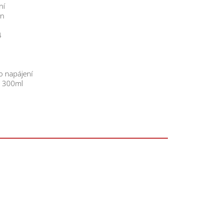
ní
ěn
4
o napájení
m 300ml