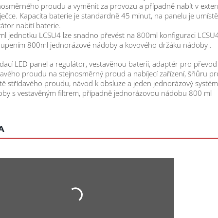
nosměrného proudu a vyměnit za provozu a případně nabít v exter
ječce. Kapacita baterie je standardně 45 minut, na panelu je umíst
kátor nabití baterie.
l jednotku LCSU4 lze snadno převést na 800ml konfiguraci LCSU
oupením 800ml jednorázové nádoby a kovového držáku nádoby
.
dací LED panel a regulátor, vestavěnou baterii, adaptér pro převod
davého proudu na stejnosměrný proud a nabíjecí zařízení, šňůru pr
ítě střídavého proudu, návod k obsluze a jeden jednorázový systé
by s vestavěným filtrem, případně jednorázovou nádobu 800 ml
A