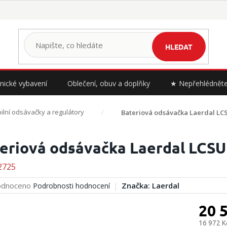
HLEDAT
nické vybavení
Oblečení, obuv a doplňky
★ Nepřehlédnět
ilní odsávačky a regulátory
Bateriová odsávačka Laerdal LCS
eriová odsávačka Laerdal LCSU 
2725
rné
dnoceno
Značka:
Laerdal
Podrobnosti hodnocení
cení
ktu
20 
16 972 K