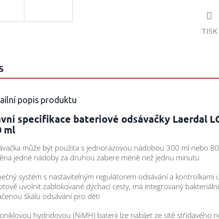
TISK
S
ailní popis produktu
vní specifikace bateriové odsávačky Laerdal L
0 ml
vačka může být použita s jednorázovou nádobou 300 ml nebo 80
ěna jedné nádoby za druhou zabere méně než jednu minutu
nečný systém s nastavitelným regulátorem odsávání a kontrolkami
tově uvolnit zablokované dýchací cesty, má integrovaný bakteriální f
čenou škálu odsávání pro děti
oniklovou hydridovou (NiMH) baterii lze nabíjet ze sítě střídavého 