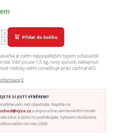
dem
Přidat do košíku
ávačka je zatím nejvyspělejším typem odsávaček
erdal. Váží pouze 1,5 kg, nový způsob zaklapnutí
zové nádoby velmi usnadňuje práci záchranářů.
 informace
EJSTE SI JISTÍ VÝBĚREM?
radíme vám, než objednáte. Napište na
bchod@vyza.cz
a doporučíme vám konkrétní model
odle toho, k čemu ho potřebujete. Vybavení dodáváme
rofesionálům od roku 2009.