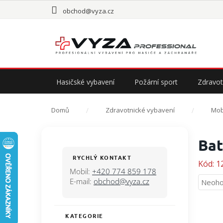
Přejít
obchod@vyza.cz
na
obsah
Hasičské vybavení
Požární sport
Zdravot
Domů
Zdravotnické vybavení
Mob
P
Bat
o
s
RYCHLÝ KONTAKT
Kód:
1
t
Mobil:
+420 774 859 178
r
E-mail:
obchod@vyza.cz
Průmě
Neoho
a
hodno
n
produ
n
je
KATEGORIE
Přeskočit
í
0,0