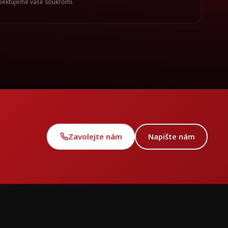
spektujeme vaše soukromí.
Zavolejte nám
Napište nám