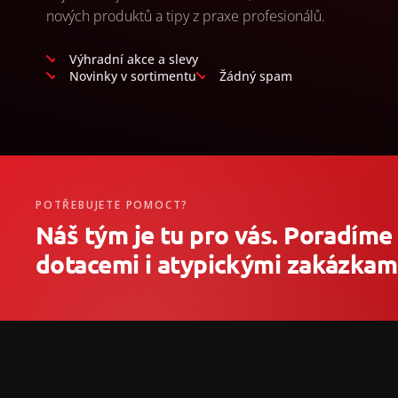
nových produktů a tipy z praxe profesionálů.
Výhradní akce a slevy
Novinky v sortimentu
Žádný spam
POTŘEBUJETE POMOCT?
Náš tým je tu pro vás. Poradíme
dotacemi i atypickými zakázkami
Z
á
p
a