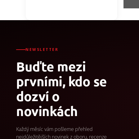
NEWSLETTER
Buďte mezi
prvními, kdo se
dozví o
novinkách
Každý měsíc vám pošleme přehled
nejdůležitějších novinek z oboru, recenze