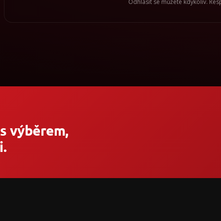
Odhlásit se můžete kdykoliv. Re
 s výběrem,
.