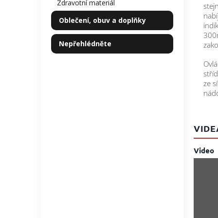
Zdravotní materiál
stej
nabí
Oblečení, obuv a doplňky
indi
300m
Nepřehlédněte
zak
Ovlá
stří
ze s
nádo
VIDE
Video