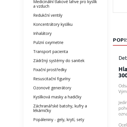
Medicinální tlakové lahve pro kyslík
a vzduch
Redukční ventily
Koncentrátory kyslíku
Inhalátory
POPI
Pulzní oxymetrie
Transport pacienta
Det
Zádržný systémy do sanitek
Hla
Fixační prostředky
30
Resuscitační figuríny
Odsá
Ozonové generátory
Vým
Kyslíková masky a hadičky
Jedi
Záchranářské batohy, kufry a
poho
lékárničky
ozna
Popáleniny - gely, krytí, sety
Ocel