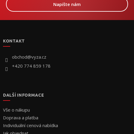
Napište nám
Z
á
p
KONTAKT
a
t
í
obchod
@
vyza.cz
+420 774 859 178
DALŠÍ INFORMACE
Vše o nákupu
Doprava a platba
Individuální cenová nabídka
Jak objednat