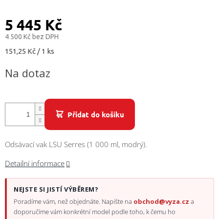
/
5 445 Kč
Přihlášení
4 500 Kč bez DPH
Měrná
151,25 Kč / 1 ks
cena:
Na dotaz
Přidat do košíku
Odsávací vak LSU Serres (1 000 ml, modrý).
Detailní informace
NEJSTE SI JISTÍ VÝBĚREM?
Poradíme vám, než objednáte. Napište na
obchod@vyza.cz
a
doporučíme vám konkrétní model podle toho, k čemu ho