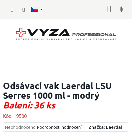
Přejít
NÁKUP
na
obsah
KOŠÍK
Hasičské
vybavení
Odsávací vak Laerdal LSU
Serres 1000 ml - modrý
Požární
sport
Balení: 36 ks
Zdravotnické
vybavení
Kód:
19500
Průměrné
Neohodnoceno
Značka:
Laerdal
Podrobnosti hodnocení
Oblečení,