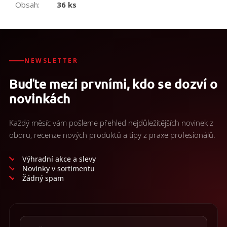
Obsah
:
36 ks
NEWSLETTER
Buďte mezi prvními, kdo se dozví o
novinkách
Každý měsíc vám pošleme přehled nejdůležitějších novinek z
oboru, recenze nových produktů a tipy z praxe profesionálů.
Výhradní akce a slevy
Novinky v sortimentu
Žádný spam