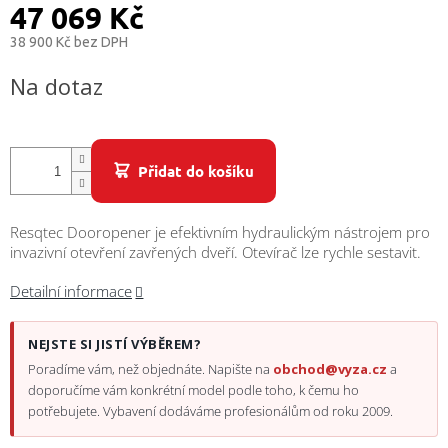
/
47 069 Kč
38 900 Kč bez DPH
Přihlášení
Měrná
Na dotaz
cena:
Přidat do košíku
Resqtec Dooropener je efektivním hydraulickým nástrojem pro
invazivní otevření zavřených dveří. Otevírač lze rychle sestavit.
Detailní informace
NEJSTE SI JISTÍ VÝBĚREM?
Poradíme vám, než objednáte. Napište na
obchod@vyza.cz
a
doporučíme vám konkrétní model podle toho, k čemu ho
potřebujete. Vybavení dodáváme profesionálům od roku 2009.