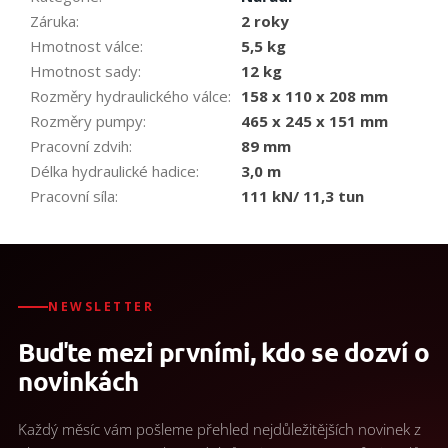
Záruka
:
2 roky
Hmotnost válce
:
5,5 kg
Hmotnost sady
:
12 kg
Rozměry hydraulického válce
:
158 x 110 x 208 mm
Rozměry pumpy
:
465 x 245 x 151 mm
Pracovní zdvih
:
89 mm
Délka hydraulické hadice
:
3,0 m
Pracovní síla
:
111 kN/ 11,3 tun
NEWSLETTER
Buďte mezi prvními, kdo se dozví o
novinkách
Každý měsíc vám pošleme přehled nejdůležitějších novinek z