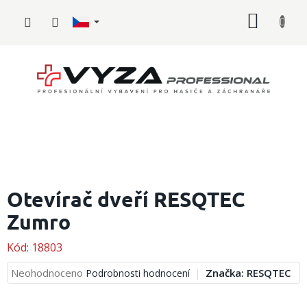
Přejít
NÁKUP
na
obsah
KOŠÍK
Hasičské
vybavení
Otevírač dveří RESQTEC
Zumro
Požární
sport
Kód:
18803
Zdravotnické
vybavení
Průměrné
Neohodnoceno
Značka:
RESQTEC
Podrobnosti hodnocení
hodnocení
produktu
Oblečení,