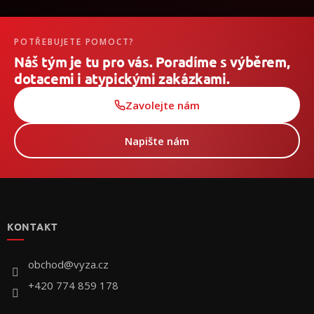
POTŘEBUJETE POMOCT?
Náš tým je tu pro vás. Poradíme s výběrem,
dotacemi i atypickými zakázkami.
Zavolejte nám
Napište nám
Z
á
p
KONTAKT
a
t
í
obchod
@
vyza.cz
+420 774 859 178