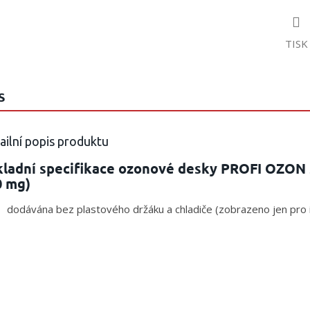
TISK
S
ailní popis produktu
kladní specifikace ozonové desky PROFI OZON 5
0 mg)
dodávána bez plastového držáku a chladiče (zobrazeno jen pro i