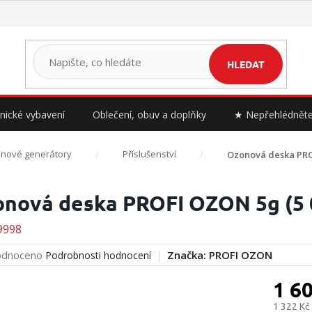
HLEDAT
nické vybavení
Oblečení, obuv a doplňky
★ Nepřehlédnět
nové generátory
Příslušenství
Ozonová deska PRO
nová deska PROFI OZON 5g (5 
9998
rné
dnoceno
Značka:
PROFI OZON
Podrobnosti hodnocení
cení
ktu
1 6
1 322 Kč