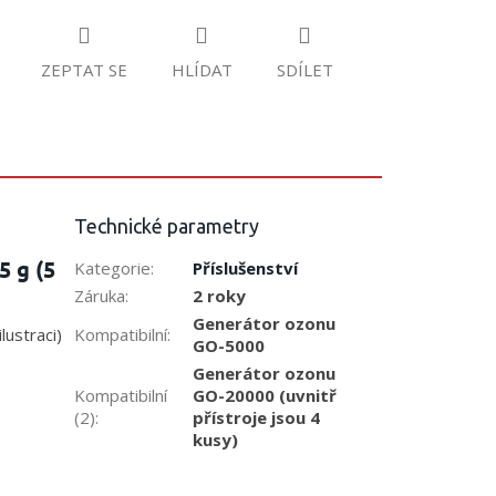
ZEPTAT SE
HLÍDAT
SDÍLET
Technické parametry
 g (5
Kategorie
:
Příslušenství
Záruka
:
2 roky
Generátor ozonu
Kompatibilní
:
lustraci)
GO-5000
Generátor ozonu
Kompatibilní
GO-20000 (uvnitř
(2)
:
přístroje jsou 4
kusy)