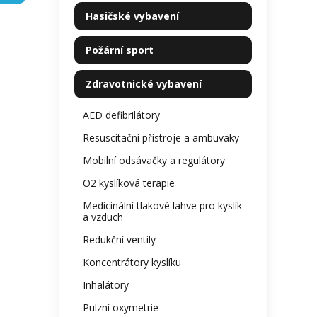
kategorie
z
p
Hasičské vybavení
5
a
hvězdi
n
Požární sport
e
l
Zdravotnické vybavení
AED defibrilátory
Resuscitační přístroje a ambuvaky
Mobilní odsávačky a regulátory
O2 kyslíková terapie
Medicinální tlakové lahve pro kyslík
a vzduch
Redukční ventily
Koncentrátory kyslíku
Inhalátory
Pulzní oxymetrie