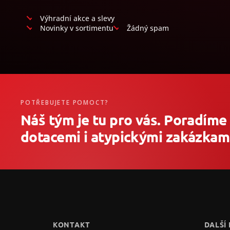
Výhradní akce a slevy
Novinky v sortimentu
Žádný spam
POTŘEBUJETE POMOCT?
Náš tým je tu pro vás. Poradíme
dotacemi i atypickými zakázkami
Z
á
p
a
t
KONTAKT
DALŠÍ