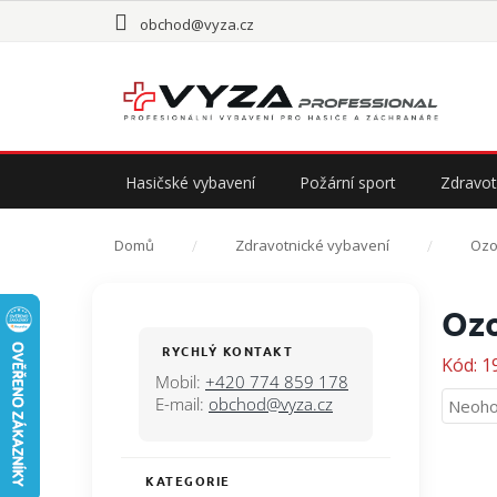
Přejít
obchod@vyza.cz
na
obsah
Hasičské vybavení
Požární sport
Zdravot
Domů
Zdravotnické vybavení
Ozo
P
Ozo
o
s
RYCHLÝ KONTAKT
Kód:
1
t
Mobil:
+420 774 859 178
r
E-mail:
obchod@vyza.cz
Průmě
Neoho
a
hodno
n
produ
n
je
KATEGORIE
Přeskočit
í
0,0