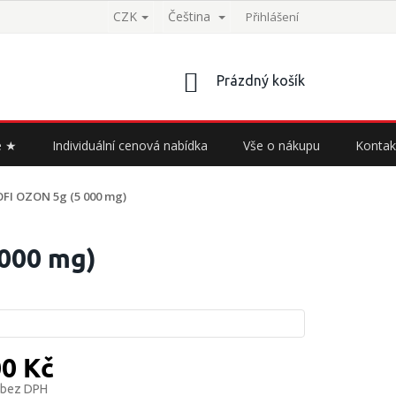
CZK
Čeština
Přihlášení
NÁKUPNÍ
Prázdný košík
KOŠÍK
e ★
Individuální cenová nabídka
Vše o nákupu
Kontak
FI OZON 5g (5 000 mg)
000 mg)
00 Kč
 bez DPH