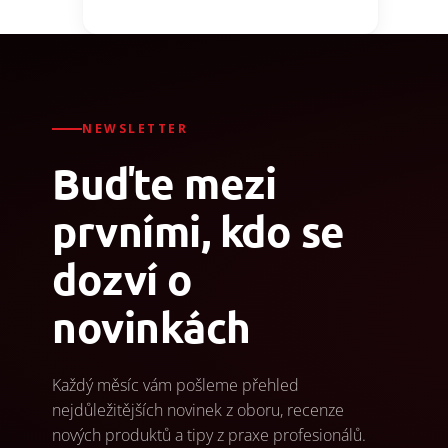
NEWSLETTER
Buďte mezi
prvními, kdo se
dozví o
novinkách
Každý měsíc vám pošleme přehled
nejdůležitějších novinek z oboru, recenze
nových produktů a tipy z praxe profesionálů.