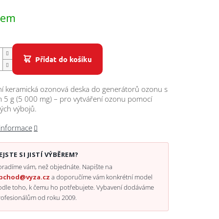
dem
Přidat do košíku
í keramická ozonová deska do generátorů ozonu s
 5 g (5 000 mg) – pro vytváření ozonu pomocí
ých výbojů.
 informace
EJSTE SI JISTÍ VÝBĚREM?
radíme vám, než objednáte. Napište na
bchod@vyza.cz
a doporučíme vám konkrétní model
odle toho, k čemu ho potřebujete. Vybavení dodáváme
rofesionálům od roku 2009.