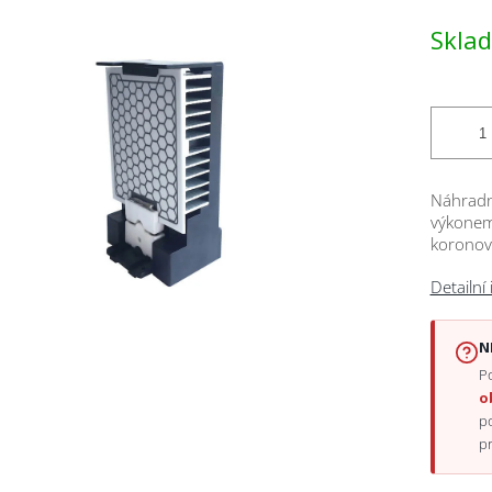
Měrná
Skla
cena:
ček.
Náhradn
výkonem
koronov
Detailní
N
Po
o
p
p