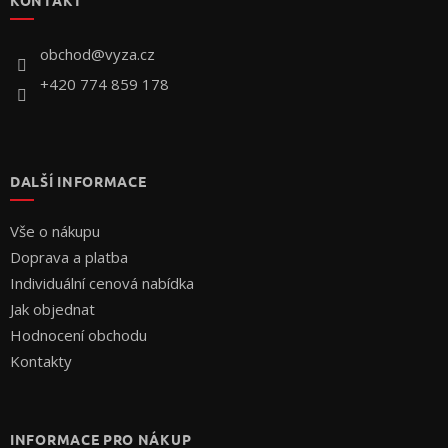
a
t
í
obchod
@
vyza.cz
+420 774 859 178
DALŠÍ INFORMACE
Vše o nákupu
Doprava a platba
Individuální cenová nabídka
Jak objednat
Hodnocení obchodu
Kontakty
INFORMACE PRO NÁKUP