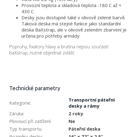
Provozní teplota a skladová teplota -180 C až +
430 C
Desky jsou dostupné také v olivově zelené barvě.
Taková deska má stejné funkce jako standardní
deska BaXstrap, ale v olivově zeleném zbarvení je
určena pro potřeby armády.
Popruhy, fixátory hlavy a brašna nejsou součástí
baXstrap, nutné objednat zvlášť.
Technické parametry
Transportní páteřní
Kategorie
:
desky a rámy
Záruka
:
2 roky
Plovoucí při zatížení
:
Ne
Typ transportu
:
Páteřní deska
Rozměry desky
:
16” x 72” x 2,5”