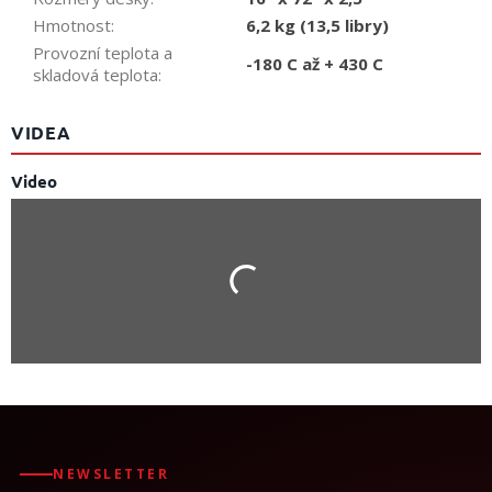
Hmotnost
:
6,2 kg (13,5 libry)
Provozní teplota a
-180 C až + 430 C
skladová teplota
:
VIDEA
Video
NEWSLETTER