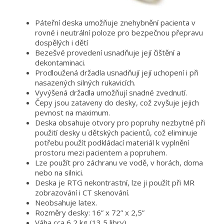
Páteřní deska umožňuje znehybnění pacienta v
rovné i neutrální poloze pro bezpečnou přepravu
dospělých i dětí
Bezešvé provedení usnadňuje její čištění a
dekontaminaci.
Prodloužená držadla usnadňují její uchopení i při
nasazených silných rukavicích.
Vyvýšená držadla umožňují snadné zvednutí.
Čepy jsou zataveny do desky, což zvyšuje jejich
pevnost na maximum.
Deska obsahuje otvory pro popruhy nezbytné při
použití desky u dětských pacientů, což eliminuje
potřebu použít podkládací materiál k vyplnění
prostoru mezi pacientem a popruhem.
Lze použít pro záchranu ve vodě, v horách, doma
nebo na silnici.
Deska je RTG nekontrastní, lze ji použít při MR
zobrazování i CT skenování.
Neobsahuje latex.
Rozměry desky: 16” x 72” x 2,5”
Váha cca 6,2 kg (13,5 libry)