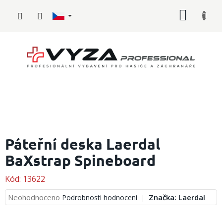
Přejít
NÁKUP
na
obsah
KOŠÍK
Hasičské
vybavení
Páteřní deska Laerdal
BaXstrap Spineboard
Požární
sport
Kód:
13622
Zdravotnické
vybavení
Průměrné
Neohodnoceno
Značka:
Laerdal
Podrobnosti hodnocení
hodnocení
produktu
Oblečení,