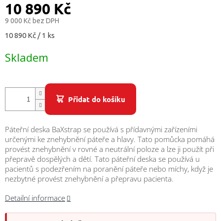
/
10 890 Kč
9 000 Kč bez DPH
Přihlášení
Měrná
10 890 Kč / 1 ks
cena:
Skladem
Přidat do košíku
Páteřní deska BaXstrap se používá s přídavnými zařízeními
určenými ke znehybnění páteře a hlavy. Tato pomůcka pomáhá
provést znehybnění v rovné a neutrální poloze a lze ji použít při
přepravě dospělých a dětí. Tato páteřní deska se používá u
pacientů s podezřením na poranění páteře nebo míchy, když je
nezbytné provést znehybnění a přepravu pacienta.
Detailní informace