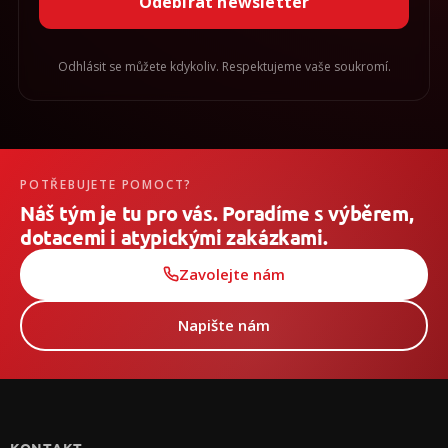
Odebírat newsletter
Odhlásit se můžete kdykoliv. Respektujeme vaše soukromí.
POTŘEBUJETE POMOCT?
Náš tým je tu pro vás. Poradíme s výběrem,
dotacemi i atypickými zakázkami.
Zavolejte nám
Napište nám
Z
á
p
KONTAKT