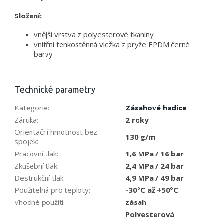
Složení:
vnější vrstva z polyesterové tkaniny
vnitřní tenkostěnná vložka z pryže EPDM černé
barvy
Technické parametry
Kategorie
:
Zásahové hadice
Záruka
:
2 roky
Orientační hmotnost bez
130 g/m
spojek
:
Pracovní tlak
:
1,6 MPa / 16 bar
Zkušební tlak
:
2,4 MPa / 24 bar
Destrukční tlak
:
4,9 MPa / 49 bar
Použitelná pro teploty
:
-30°C až +50°C
Vhodné použití
:
zásah
Polyesterová