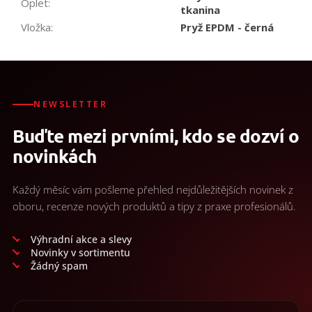
Oplet
:
tkanina
Vložka
:
Pryž EPDM - černá
NEWSLETTER
Buďte mezi prvními, kdo se dozví o
novinkách
Každý měsíc vám pošleme přehled nejdůležitějších novinek z
oboru, recenze nových produktů a tipy z praxe profesionálů.
Výhradní akce a slevy
Novinky v sortimentu
Žádný spam