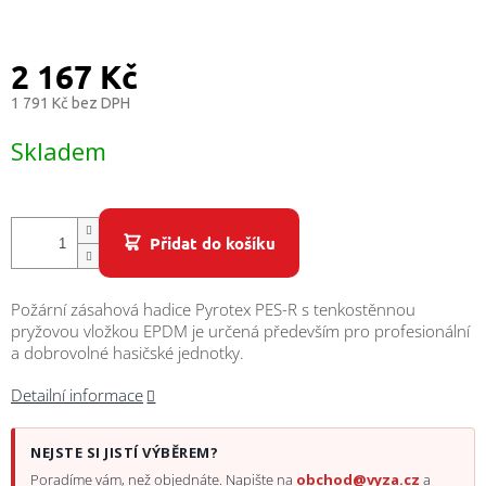
/
Přihlášení
2 167 Kč
1 791 Kč bez DPH
Měrná
Skladem
cena:
Přidat do košíku
Požární zásahová hadice Pyrotex PES-R s tenkostěnnou
pryžovou vložkou EPDM je určená především pro profesionální
a dobrovolné hasičské jednotky.
Detailní informace
NEJSTE SI JISTÍ VÝBĚREM?
Poradíme vám, než objednáte. Napište na
obchod@vyza.cz
a