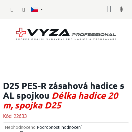
Přejít
NÁKUP
na
obsah
KOŠÍK
Hasičské
vybavení
D25 PES-R zásahová hadice s
AL spojkou
Délka hadice 20
Požární
sport
m, spojka D25
Zdravotnické
vybavení
Kód:
22633
Průměrné
Neohodnoceno
Podrobnosti hodnocení
Oblečení,