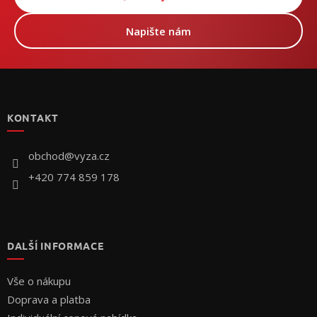
Napište nám
Z
á
p
KONTAKT
a
t
í
obchod
@
vyza.cz
+420 774 859 178
DALŠÍ INFORMACE
Vše o nákupu
Doprava a platba