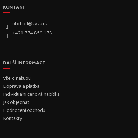
p
KONTAKT
a
t
í
obchod
@
vyza.cz
+420 774 859 178
DALŠÍ INFORMACE
Vše o nákupu
Doprava a platba
Individuální cenová nabídka
Jak objednat
Hodnocení obchodu
Kontakty