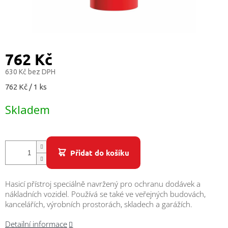
/
Přihlášení
762 Kč
630 Kč bez DPH
Měrná
762 Kč / 1 ks
cena:
Skladem
Přidat do košíku
Hasicí přístroj speciálně navržený pro ochranu dodávek a
nákladních vozidel. Používá se také ve veřejných budovách,
kancelářích, výrobních prostorách, skladech a garážích.
Detailní informace