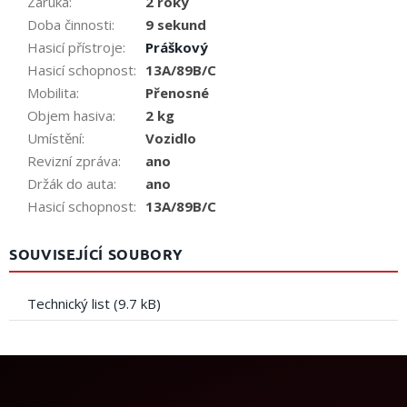
Záruka
:
2 roky
Doba činnosti
:
9 sekund
Hasicí přístroje
:
Práškový
Hasicí schopnost
:
13A/89B/C
Mobilita
:
Přenosné
Objem hasiva
:
2 kg
Umístění
:
Vozidlo
Revizní zpráva
:
ano
Držák do auta
:
ano
Hasicí schopnost
:
13A/89B/C
SOUVISEJÍCÍ SOUBORY
Technický list (9.7 kB)