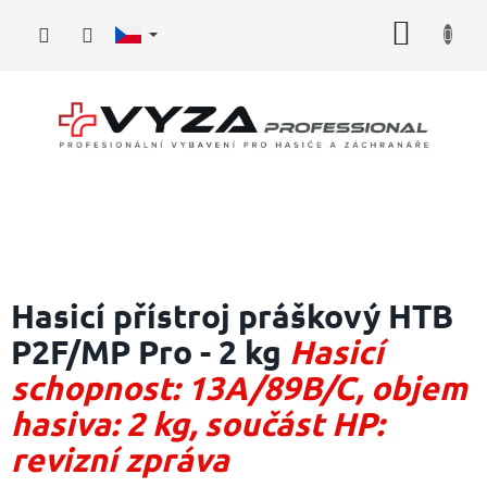
Přejít
NÁKUP
na
obsah
KOŠÍK
Hasičské
vybavení
Hasicí přístroj práškový HTB
P2F/MP Pro - 2 kg
Hasicí
Požární
sport
schopnost: 13A/89B/C, objem
Zdravotnické
hasiva: 2 kg, součást HP:
vybavení
revizní zpráva
Oblečení,