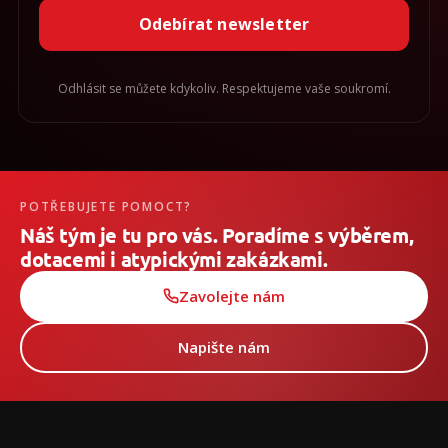
Odebírat newsletter
Odhlásit se můžete kdykoliv. Respektujeme vaše soukromí.
POTŘEBUJETE POMOCT?
Náš tým je tu pro vás. Poradíme s výběrem,
dotacemi i atypickými zakázkami.
Zavolejte nám
Napište nám
Z
á