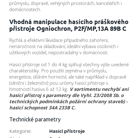
průmyslu, dopravě, veřejných prostorách, kancelářích i
domácnostech.
Vhodná manipulace hasícího práškového
přístroje Ogniochron, P2F/MP,13A 89B C
Rychlá a efektivní likvidace případného zahoření,
nenáročnost na skladování, ideální výbava osobních i
užitkových vozidel, nepostradalný v domácnosti.
Hasicí přístroje od 1 do 4 kg splňují všechny výše uvedené
charakteristiky. Pro použití zejména v průmyslu,
energetice, důlním hornictví, ale také například v dopravě
(silniční i železniční) jsou určeny hasicí přístroje s
hmotností hasiva 6 až 12 kg.
V sortimentu nechybí ani
hasicí přístroj s parametry dle Vyhl. 23/2008 Sb. o
technických podmínkách požární ochrany staveb) -
hasicí schopnost 34A 233B C.
Technické parametry
Kategorie
:
Hasicí přístroje