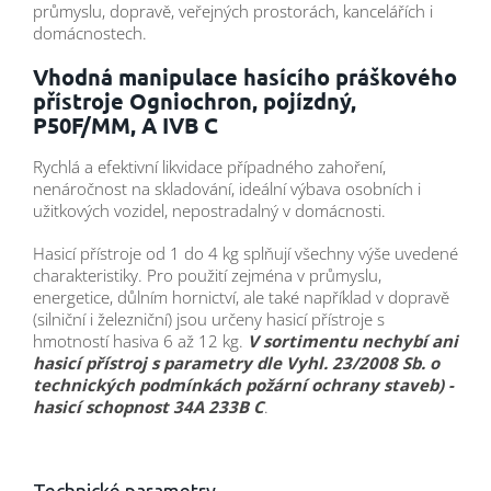
průmyslu, dopravě, veřejných prostorách, kancelářích i
domácnostech.
Vhodná manipulace hasícího práškového
přístroje Ogniochron, pojízdný,
P50F/MM, A IVB C
Rychlá a efektivní likvidace případného zahoření,
nenáročnost na skladování, ideální výbava osobních i
užitkových vozidel, nepostradalný v domácnosti.
Hasicí přístroje od 1 do 4 kg splňují všechny výše uvedené
charakteristiky. Pro použití zejména v průmyslu,
energetice, důlním hornictví, ale také například v dopravě
(silniční i železniční) jsou určeny hasicí přístroje s
hmotností hasiva 6 až 12 kg.
V sortimentu nechybí ani
hasicí přístroj s parametry dle Vyhl. 23/2008 Sb. o
technických podmínkách požární ochrany staveb) -
hasicí schopnost 34A 233B C
.
Technické parametry