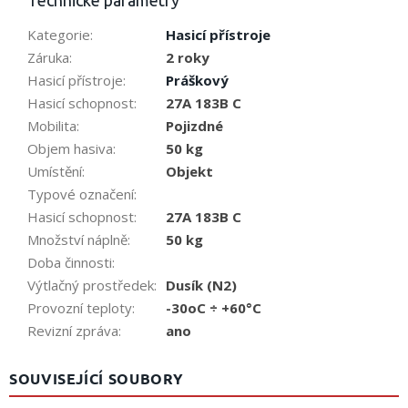
Kategorie
:
Hasicí přístroje
Záruka
:
2 roky
Hasicí přístroje
:
Práškový
Hasicí schopnost
:
27A 183B C
Mobilita
:
Pojizdné
Objem hasiva
:
50 kg
Umístění
:
Objekt
Typové označení
:
Hasicí schopnost
:
27A 183B C
Množství náplně
:
50 kg
Doba činnosti
:
Výtlačný prostředek
:
Dusík (N2)
Provozní teploty
:
-30oC ÷ +60°C
Revizní zpráva
:
ano
SOUVISEJÍCÍ SOUBORY