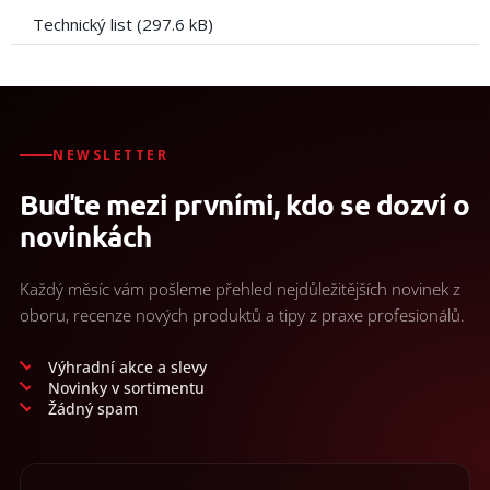
Technický list (297.6 kB)
NEWSLETTER
Buďte mezi prvními, kdo se dozví o
novinkách
Každý měsíc vám pošleme přehled nejdůležitějších novinek z
oboru, recenze nových produktů a tipy z praxe profesionálů.
Výhradní akce a slevy
Novinky v sortimentu
Žádný spam