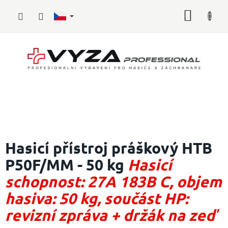
Přejít
NÁKUP
na
obsah
KOŠÍK
Hasičské
vybavení
Hasicí přístroj práškový HTB
P50F/MM - 50 kg
Hasicí
Požární
sport
schopnost: 27A 183B C, objem
Zdravotnické
hasiva: 50 kg, součást HP:
vybavení
revizní zpráva + držák na zeď
Oblečení,