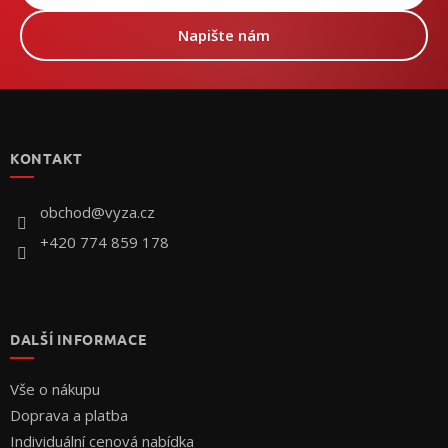
Napište nám
Z
á
p
KONTAKT
a
t
í
obchod
@
vyza.cz
+420 774 859 178
DALŠÍ INFORMACE
Vše o nákupu
Doprava a platba
Individuální cenová nabídka