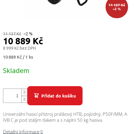
/
11 137 Kč
–2 %
Přihlášení
11 137 Kč
–2 %
10 889 Kč
8 999 Kč bez DPH
Měrná
10 889 Kč / 1 ks
cena:
Skladem
Přidat do košíku
Univerzální hasicí přístroj práškový HTB, pojízdný, P50F/MM, A
IVB C je pod stálým tlakem a s náplní 50 kg hasiva.
Detailní informace