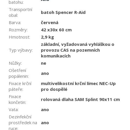
batohu
:
Transportní
batoh Spencer R-Aid
obal
:
Barva
:
červená
Rozměry
:
42 x30x 60 cm
Hmotnost
:
2,9 kg
základní, vyžadovaná vyhláškou o
Typ výbavy
:
provozu CAS na pozemních
komunikacích
Nůžky
:
ne
Ošetření
ano
popálenin
:
Fixace krční
multivelikostní krční límec NEC-Up
páteře
:
pro dospělé
Fixace
rolovaná dlaha SAM Splint 90x11 cm
končetin
:
Vata
:
ano
Dezinfekční
prostředek na
ano
ruce
: