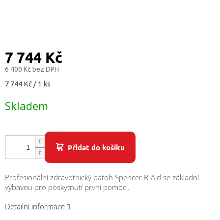
/
Přihlášení
7 744 Kč
6 400 Kč bez DPH
Měrná
7 744 Kč / 1 ks
cena:
Skladem
Přidat do košíku
Profesionální zdravotnický batoh Spencer R-Aid se základní
výbavou pro poskytnutí první pomoci.
Detailní informace