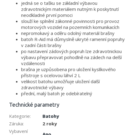
jedná se o tašku se základní výbavou
zdravotnickým materiálem nutným k poskytnutí
neodkladné první pomoci
slouží ke splnění zákonné povinnosti pro provoz
motorových vozidel na pozemních komunikacích
nepromokavý a oděru odolný materiál brašny
batoh R-Aid má důmyslně ukryté ramenní popruhy
v zadní části brašny
po nastavení zádových popruh lze zdravotnickou
výbavu přepravovat pohodlně na zádech na delší
vzdálenosti
brašna je uzpůsobena pro uložení kyslíkového
přístroje s ocelovou láhví 2 L
velikost batohu umožňuje uložení další
zdravotnické výbavy
přední, malý batoh je odebíratelný
Technické parametry
Kategorie
:
Batohy
Záruka
:
2 roky
Vybavení
Ano