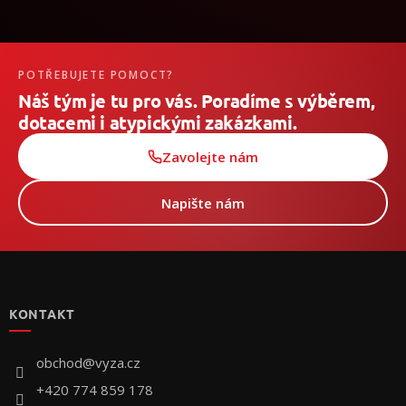
POTŘEBUJETE POMOCT?
Náš tým je tu pro vás. Poradíme s výběrem,
dotacemi i atypickými zakázkami.
Zavolejte nám
Napište nám
Z
á
p
KONTAKT
a
t
í
obchod
@
vyza.cz
+420 774 859 178