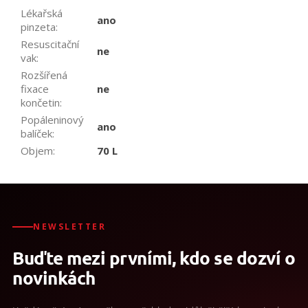
Lékařská
ano
pinzeta
:
Resuscitační
ne
vak
:
Rozšířená
fixace
ne
končetin
:
Popáleninový
ano
balíček
:
Objem
:
70 L
NEWSLETTER
Buďte mezi prvními, kdo se dozví o
novinkách