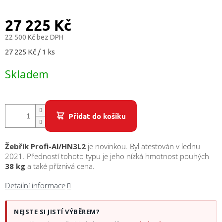
/
27 225 Kč
Přihlášení
22 500 Kč bez DPH
Měrná
27 225 Kč / 1 ks
cena:
Skladem
Přidat do košíku
Žebřík Profi-Al/HN3L2
je novinkou. Byl atestován v lednu
2021. Předností tohoto typu je jeho nízká hmotnost pouhých
38 kg
a také příznivá cena.
Detailní informace
NEJSTE SI JISTÍ VÝBĚREM?