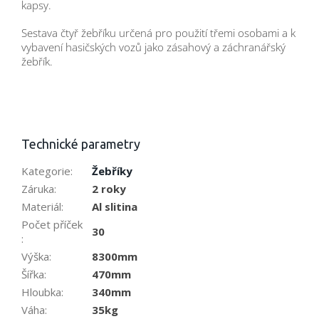
kapsy.
Sestava čtyř žebříku určená pro použití třemi osobami a k
vybavení hasičských vozů jako zásahový a záchranářský
žebřík.
Technické parametry
Kategorie
:
Žebříky
Záruka
:
2 roky
Materiál
:
Al slitina
Počet příček
30
:
Výška
:
8300mm
Šířka
:
470mm
Hloubka
:
340mm
Váha
:
35kg