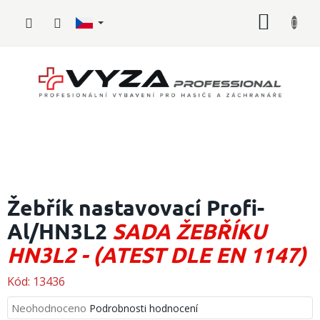
Přejít
NÁKUP
na
obsah
KOŠÍK
Hasičské
vybavení
Žebřík nastavovací Profi-
Al/HN3L2
SADA ŽEBŘÍKU
Požární
sport
HN3L2 - (ATEST DLE EN 1147)
Zdravotnické
vybavení
Kód:
13436
Průměrné
Neohodnoceno
Podrobnosti hodnocení
Oblečení,