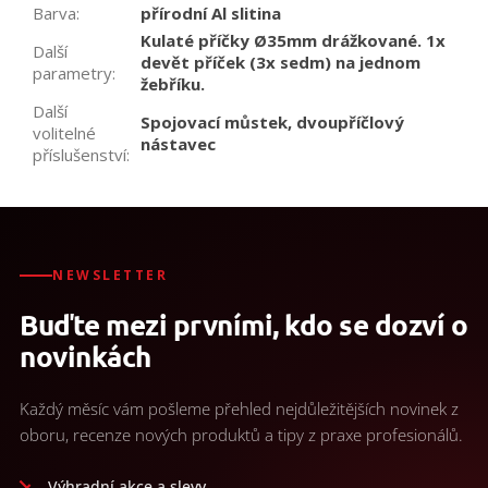
Barva
:
přírodní Al slitina
Kulaté příčky Ø35mm drážkované. 1x
Další
devět příček (3x sedm) na jednom
parametry
:
žebříku.
Další
Spojovací můstek, dvoupříčlový
volitelné
nástavec
příslušenství
:
NEWSLETTER
Buďte mezi prvními, kdo se dozví o
novinkách
Každý měsíc vám pošleme přehled nejdůležitějších novinek z
oboru, recenze nových produktů a tipy z praxe profesionálů.
Výhradní akce a slevy