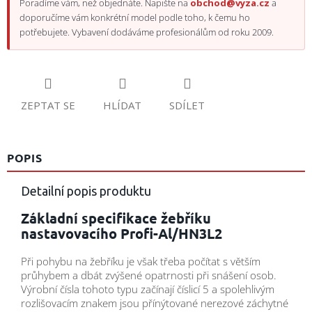
Poradíme vám, než objednáte. Napište na
obchod@vyza.cz
a
doporučíme vám konkrétní model podle toho, k čemu ho
potřebujete. Vybavení dodáváme profesionálům od roku 2009.
ZEPTAT SE
HLÍDAT
SDÍLET
POPIS
Detailní popis produktu
Základní specifikace žebříku
nastavovacího Profi-Al/HN3L2
Při pohybu na žebříku je však třeba počítat s větším
průhybem a dbát zvýšené opatrnosti při snášení osob.
Výrobní čísla tohoto typu začínají číslicí 5 a spolehlivým
rozlišovacím znakem jsou přínýtované nerezové záchytné