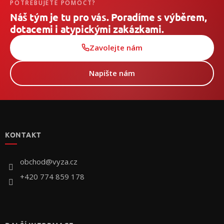
POTŘEBUJETE POMOCT?
Náš tým je tu pro vás. Poradíme s výběrem,
dotacemi i atypickými zakázkami.
Zavolejte nám
Napište nám
Z
á
p
KONTAKT
a
t
í
obchod
@
vyza.cz
+420 774 859 178