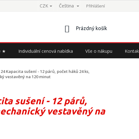
CZK
Čeština
Přihlášení
NÁKUPNÍ
Prázdný košík
KOŠÍK
e ★
Individuální cenová nabídka
Vše o nákupu
Kontak
 24
Kapacita sušení - 12 párů, počet háků 24 ks,
ký vestavěný na 120 minut
ta sušení - 12 párů,
 mechanický vestavěný na