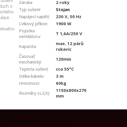
 sušení
Záruka
:
2 roky
zduch o
Typ sušení
:
Stojan
 horkého
Napájecí napětí
:
230 V, 50 Hz
ulace
Celkový příkon
:
1900 W
elového
Pojistka
T 1,6A/250 V
ventilátoru
:
max. 12 párů
Kapacita
:
rukavic
Časovač
120min
mechanický
:
Teplota sušení
:
cca 55°C
Délka kabelu
:
3 m
Hmotnost
:
60kg
1150x800x270
Rozměry (v,š,h)
:
mm