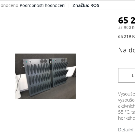
rné
dnoceno
Značka:
ROS
Podrobnosti hodnocení
cení
ktu
65 
53 900 K
Měrná
65 219 K
cena:
ček.
Na d
Vysoušeč
vysoušeč
aktivníc
55 °C, t
horkého
Detailní