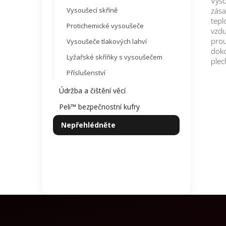
Vyso
Vysoušecí skříně
zása
tepl
Protichemické vysoušeče
vzdu
prou
Vysoušeče tlakových lahví
doko
Lyžařské skříňky s vysoušečem
plec
Příslušenství
Údržba a čištění věcí
Peli™ bezpečnostní kufry
Nepřehlédněte