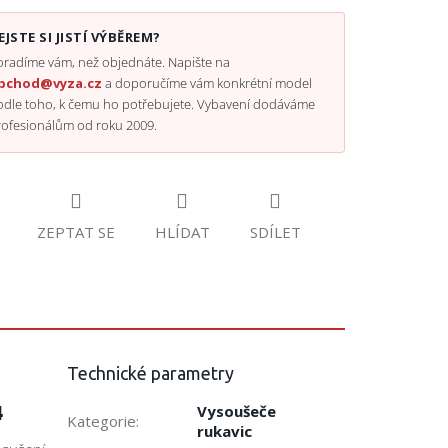
EJSTE SI JISTÍ VÝBĚREM?
radíme vám, než objednáte. Napište na
bchod@vyza.cz
a doporučíme vám konkrétní model
odle toho, k čemu ho potřebujete. Vybavení dodáváme
rofesionálům od roku 2009.
ZEPTAT SE
HLÍDAT
SDÍLET
Technické parametry
4
Vysoušeče
Kategorie
:
rukavic