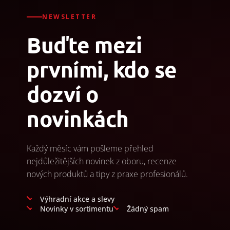
NEWSLETTER
Buďte mezi
prvními, kdo se
dozví o
novinkách
Každý měsíc vám pošleme přehled
nejdůležitějších novinek z oboru, recenze
nových produktů a tipy z praxe profesionálů.
Výhradní akce a slevy
Novinky v sortimentu
Žádný spam