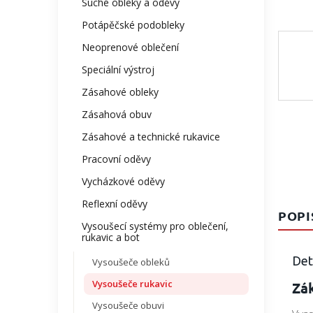
Suché obleky a oděvy
Potápěčské podobleky
Neoprenové oblečení
Speciální výstroj
Zásahové obleky
Zásahová obuv
Zásahové a technické rukavice
Pracovní oděvy
Vycházkové oděvy
Reflexní oděvy
POPI
Vysoušecí systémy pro oblečení,
rukavic a bot
Det
Vysoušeče obleků
Vysoušeče rukavic
Zá
Vysoušeče obuvi