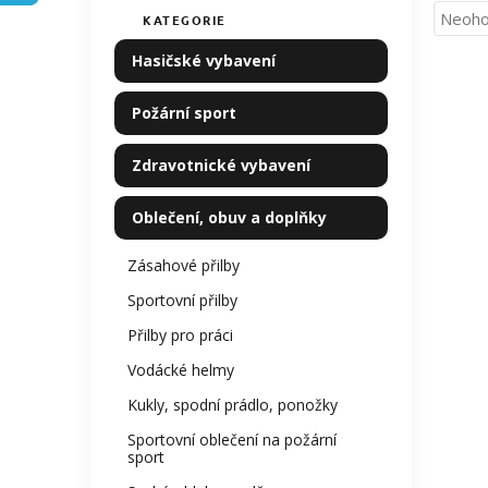
n
Průmě
Neoho
KATEGORIE
Přeskočit
í
hodno
kategorie
p
Hasičské vybavení
produ
a
je
n
0,0
Požární sport
z
e
5
l
Zdravotnické vybavení
hvězdi
Oblečení, obuv a doplňky
Zásahové přilby
Sportovní přilby
Přilby pro práci
Vodácké helmy
Kukly, spodní prádlo, ponožky
Sportovní oblečení na požární
sport