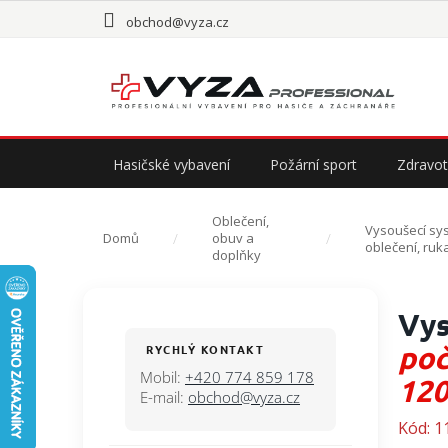
Přejít
obchod@vyza.cz
na
obsah
Hasičské vybavení
Požární sport
Zdravot
Oblečení,
Vysoušecí sy
Domů
obuv a
oblečení, ruka
doplňky
P
Vys
o
s
poč
RYCHLÝ KONTAKT
t
Mobil:
+420 774 859 178
120
r
E-mail:
obchod@vyza.cz
a
Kód:
1
n