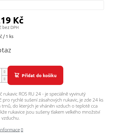
219 Kč
č bez DPH
č / 1 ks
otaz
Přidat do košíku
 rukavic ROS RU 24 - je speciálně vyvinutý
 pro rychlé sušení zásahových rukavic, je zde 24 ks
h trnů, do kterých je vháněn vzduch o teplotě cca
akže rukavice jsou sušeny tlakem velkého množství
 vzduchu.
 informace