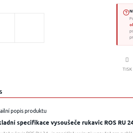
N
Po
o
p
p
TISK
S
ailní popis produktu
kladní specifikace vysoušeče rukavic ROS RU 2