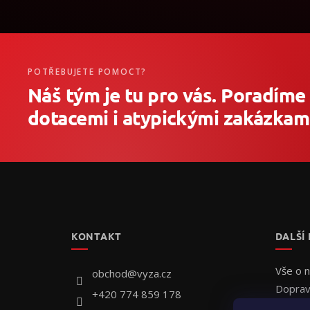
POTŘEBUJETE POMOCT?
Náš tým je tu pro vás. Poradíme
dotacemi i atypickými zakázkami
Z
á
p
a
t
KONTAKT
DALŠÍ
í
Vše o 
obchod
@
vyza.cz
Doprav
+420 774 859 178
Individ