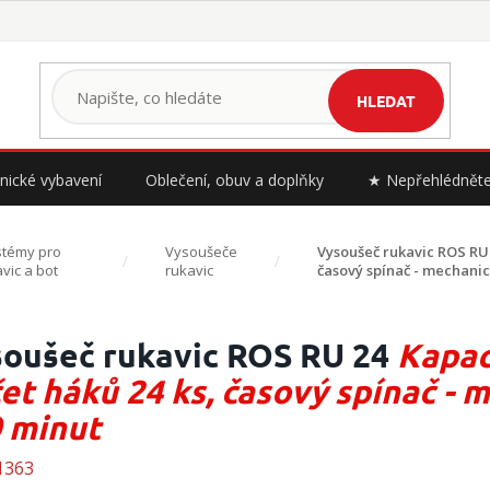
HLEDAT
nické vybavení
Oblečení, obuv a doplňky
★ Nepřehlédnět
stémy pro
Vysoušeče
Vysoušeč rukavic ROS RU
vic a bot
rukavic
časový spínač - mechanic
oušeč rukavic ROS RU 24
Kapaci
et háků 24 ks, časový spínač -
 minut
1363