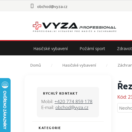
Přejít
obchod@vyza.cz
na
obsah
Hasičské vybavení
Požární sport
Zdravot
Domů
Hasičské vybavení
Záchran
P
Ře
o
s
RYCHLÝ KONTAKT
Kód:
2
t
Mobil:
+420 774 859 178
r
E-mail:
obchod@vyza.cz
Průmě
Neoho
a
hodno
n
produ
n
je
KATEGORIE
Přeskočit
í
0,0