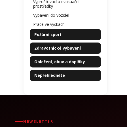
Vyprošťovací a evakuační
prostředky
Vybavení do vozidel
Práce ve výškách
Požární sport
Zdravotnické vybavení
Oblečení, obuv a doplňky
Nepřehlédněte
NEWSLETTER