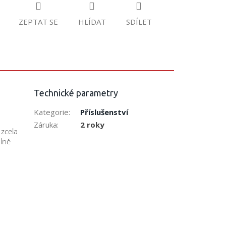
ZEPTAT SE
HLÍDAT
SDÍLET
Technické parametry
Kategorie
:
Příslušenství
Záruka
:
2 roky
 zcela
lně