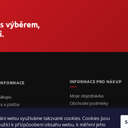
 s výběrem,
.
INFORMACE PRO NÁKUP
 INFORMACE
Moje objednávka
nákupu
Obchodní podmínky
a a platba
Ochrana osobních údajů
uální cenová nabídka
ání webu využíváme takzvané cookies. Cookies jsou
Formulář - Uplatnění reklama
ednat
S
užící k přizpůsobení obsahu webu, k měření jeho
Formulář - Odstoupení od sm
ení obchodu