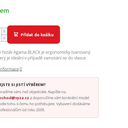
dem
Přidat do košíku
ký řezák Agama BLACK je ergonomicky tvarovaný
terý je ideální v případě zamotání se do vlasce.
 informace
EJSTE SI JISTÍ VÝBĚREM?
radíme vám, než objednáte. Napište na
bchod@vyza.cz
a doporučíme vám konkrétní model
odle toho, k čemu ho potřebujete. Vybavení dodáváme
rofesionálům od roku 2009.