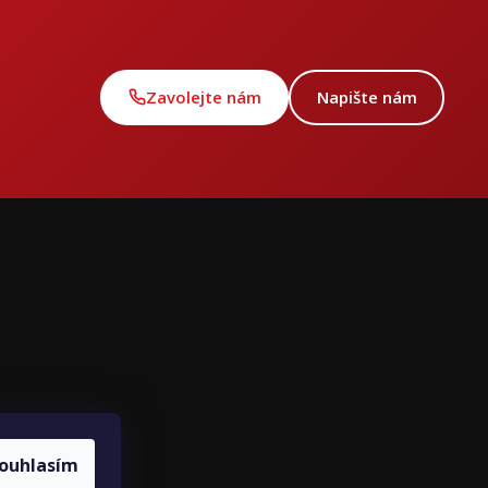
Zavolejte nám
Napište nám
ce
ouhlasím
louvy