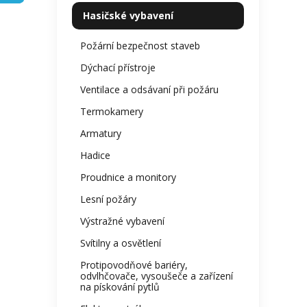
kategorie
z
p
Hasičské vybavení
5
a
hvězdi
n
Požární bezpečnost staveb
e
Dýchací přístroje
l
Ventilace a odsávaní při požáru
Termokamery
Armatury
Hadice
Proudnice a monitory
Lesní požáry
Výstražné vybavení
Svítilny a osvětlení
Protipovodňové bariéry,
odvlhčovače, vysoušeče a zařízení
na pískování pytlů