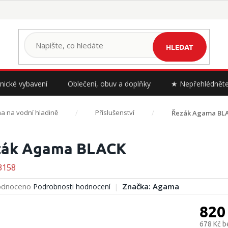
HLEDAT
nické vybavení
Oblečení, obuv a doplňky
★ Nepřehlédnět
a na vodní hladině
Příslušenství
Řezák Agama BL
zák Agama BLACK
3158
rné
dnoceno
Značka:
Agama
Podrobnosti hodnocení
cení
ktu
820
678 Kč 