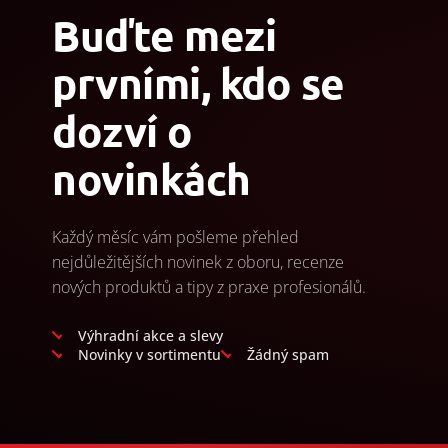
Buďte mezi
prvními, kdo se
dozví o
novinkách
Každý měsíc vám pošleme přehled
nejdůležitějších novinek z oboru, recenze
nových produktů a tipy z praxe profesionálů.
Výhradní akce a slevy
Novinky v sortimentu
Žádný spam