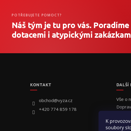
POTŘEBUJETE POMOCT?
Náš tým je tu pro vás. Poradíme
dotacemi i atypickými zakázkami
Z
á
p
a
t
KONTAKT
DALŠÍ
í
Vše o 
obchod
@
vyza.cz
Doprav
+420 774 859 178
Individ
K provozov
Jak obj
soubory slo
Hodnoc