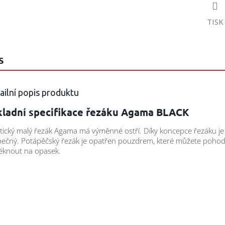
TISK
S
ailní popis produktu
kladní specifikace řezáku Agama BLACK
tický malý řezák Agama má výměnné ostří. Díky koncepce řezáku je
ečný. Potápěčský řezák je opatřen pouzdrem, které můžete pohod
éknout na opasek.