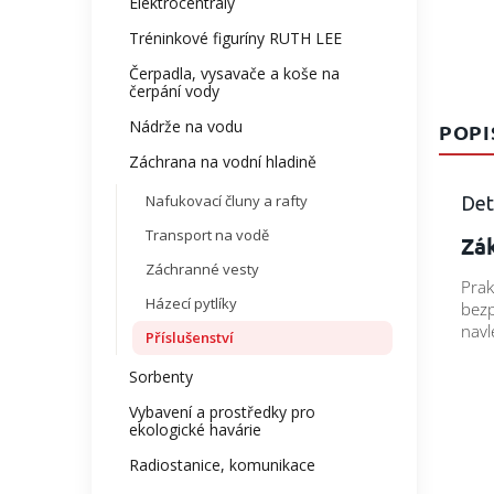
Elektrocentrály
Tréninkové figuríny RUTH LEE
Čerpadla, vysavače a koše na
čerpání vody
Nádrže na vodu
POPI
Záchrana na vodní hladině
Nafukovací čluny a rafty
Det
Transport na vodě
Zá
Záchranné vesty
Prak
Házecí pytlíky
bezp
navl
Příslušenství
Sorbenty
Vybavení a prostředky pro
ekologické havárie
Radiostanice, komunikace