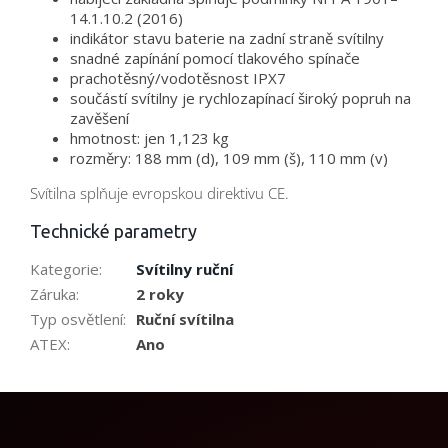
14.1.10.2 (2016)
indikátor stavu baterie na zadní straně svítilny
snadné zapínání pomocí tlakového spínače
prachotěsný/vodotěsnost IPX7
součástí svítilny je rychlozapínací široký popruh na
zavěšení
hmotnost: jen 1,123 kg
rozměry: 188 mm (d), 109 mm (š), 110 mm (v)
Svítilna splňuje evropskou direktivu CE.
Technické parametry
Kategorie
:
Svítilny ruční
Záruka
:
2 roky
Typ osvětlení
:
Ruční svítilna
ATEX
:
Ano