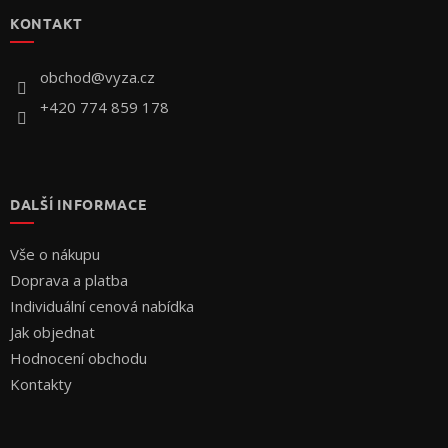
p
KONTAKT
a
t
í
obchod
@
vyza.cz
+420 774 859 178
DALŠÍ INFORMACE
Vše o nákupu
Doprava a platba
Individuální cenová nabídka
Jak objednat
Hodnocení obchodu
Kontakty