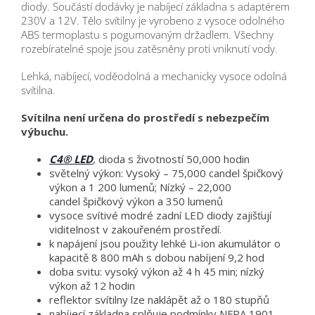
diody. Součástí dodávky je nabíjecí základna s adaptérem
230V a 12V. Tělo svítilny je vyrobeno z vysoce odolného
ABS termoplastu s pogumovaným držadlem. Všechny
rozebíratelné spoje jsou zatěsněny proti vniknutí vody.
Lehká, nabíjecí, voděodolná a mechanicky vysoce odolná
svítilna.
Svítilna není určena do prostředí s nebezpečím
výbuchu.
C4® LED
, dioda s životností 50,000 hodin
světelný výkon: Vysoký – 75,000 candel špičkový
výkon a 1 200 lumenů; Nízký – 22,000
candel špičkový výkon a 350 lumenů
vysoce svítivé modré zadní LED diody zajišťují
viditelnost v zakouřeném prostředí.
k napájení jsou použity lehké Li-ion akumulátor o
kapacitě 8 800 mAh s dobou nabíjení 9,2 hod
doba svitu: vysoký výkon až 4 h 45 min; nízký
výkon až 12 hodin
reflektor svítilny lze naklápět až o 180 stupňů
nabíjecí základna splňuje podmínky NFPA 1901–