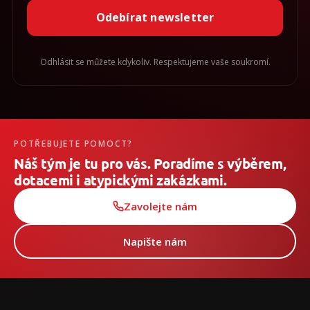
Odebírat newsletter
Odhlásit se můžete kdykoliv. Respektujeme vaše soukromí.
POTŘEBUJETE POMOCT?
Náš tým je tu pro vás. Poradíme s výběrem,
dotacemi i atypickými zakázkami.
Zavolejte nám
Napište nám
Z
á