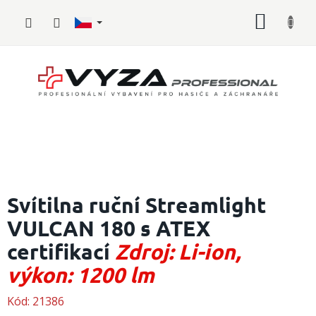
Přejít
NÁKUP
na
obsah
KOŠÍK
Hasičské
vybavení
Svítilna ruční Streamlight
VULCAN 180 s ATEX
Požární
sport
certifikací
Zdroj: Li-ion,
Zdravotnické
výkon: 1200 lm
vybavení
Kód:
21386
Oblečení,