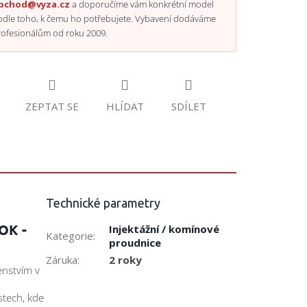
bchod@vyza.cz
a doporučíme vám konkrétní model
odle toho, k čemu ho potřebujete. Vybavení dodáváme
rofesionálům od roku 2009.
ZEPTAT SE
HLÍDAT
SDÍLET
Technické parametry
OK -
Injektážní / komínové
Kategorie
:
proudnice
Záruka
:
2 roky
enstvím v
stech, kde