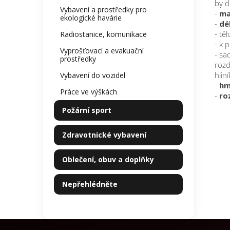
by d
Vybavení a prostředky pro
-
ma
ekologické havárie
-
dé
- tě
Radiostanice, komunikace
- k 
Vyprošťovací a evakuační
- sa
prostředky
rozd
hlin
Vybavení do vozidel
-
hm
Práce ve výškách
-
ro
Požární sport
Zdravotnické vybavení
Oblečení, obuv a doplňky
Nepřehlédněte