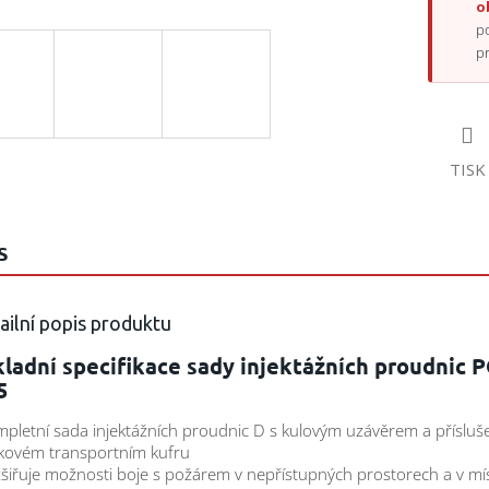
o
p
p
TISK
S
ailní popis produktu
ladní specifikace sady injektážních proudnic P
5
mpletní sada injektážních proudnic D s kulovým uzávěrem a přísluš
íkovém transportním kufru
zšiřuje možnosti boje s požárem v nepřístupných prostorech a v mí