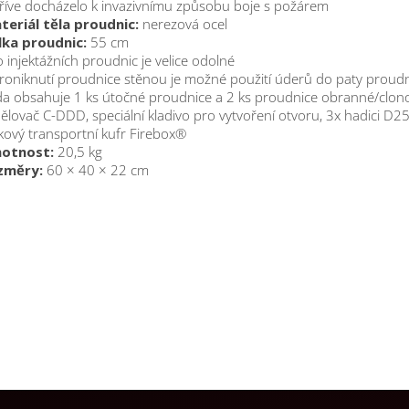
říve docházelo k invazivnímu způsobu boje s požárem
teriál těla proudnic:
nerezová ocel
lka proudnic:
55 cm
lo injektážních proudnic je velice odolné
proniknutí proudnice stěnou je možné použití úderů do paty proud
da obsahuje 1 ks útočné proudnice a 2 ks proudnice obranné/clono
ělovač C-DDD, speciální kladivo pro vytvoření otvoru, 3x hadici D25
íkový transportní kufr Firebox®
otnost:
20,5 kg
změry:
60 × 40 × 22 cm