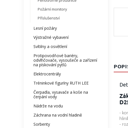
Pěnotvorné proudnice
Požární monitory
Příslušenství
Lesní požáry
Výstražné vybavení
Svítilny a osvětlení
Protipovodňové bariéry,
odvlhčovače, vysoušeče a zařízení
na pískování pytlů
POPI
Elektrocentrály
Tréninkové figuríny RUTH LEE
Det
Čerpadla, vysavače a koše na
Zák
čerpání vody
D2
Nádrže na vodu
- ko
Záchrana na vodní hladině
hlin
- ro
Sorbenty