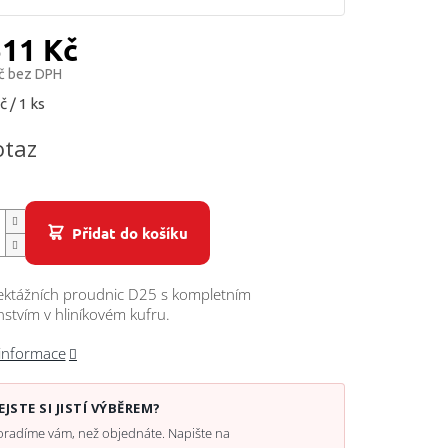
511 Kč
č bez DPH
č / 1 ks
otaz
Přidat do košíku
jektážních proudnic D25 s kompletním
nstvím v hliníkovém kufru.
 informace
EJSTE SI JISTÍ VÝBĚREM?
radíme vám, než objednáte. Napište na