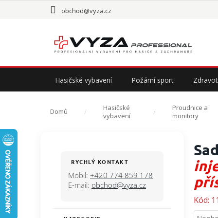
Přejít
obchod@vyza.cz
na
obsah
Hasičské vybavení
Požární sport
Zdravot
Hasičské
Proudnice a
Domů
vybavení
monitory
P
Sad
o
s
inj
RYCHLÝ KONTAKT
t
Mobil:
+420 774 859 178
pří
r
E-mail:
obchod@vyza.cz
a
Kód:
1
n
n
Průmě