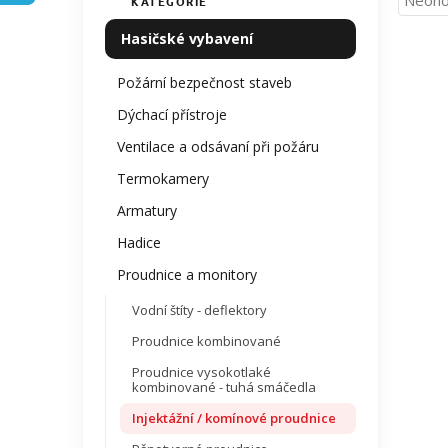
Neoho
KATEGORIE
Přeskočit
í
hodno
kategorie
p
Hasičské vybavení
produ
a
je
n
0,0
Požární bezpečnost staveb
z
e
Dýchací přístroje
5
l
hvězdi
Ventilace a odsávaní při požáru
Termokamery
Armatury
Hadice
Proudnice a monitory
Vodní štíty - deflektory
Proudnice kombinované
Proudnice vysokotlaké
kombinované - tuhá smáčedla
Injektážní / komínové proudnice