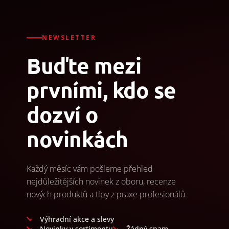
NEWSLETTER
Buďte mezi
prvními, kdo se
dozví o
novinkách
Každý měsíc vám pošleme přehled
nejdůležitějších novinek z oboru, recenze
nových produktů a tipy z praxe profesionálů.
Výhradní akce a slevy
Novinky v sortimentu
Žádný spam