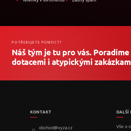
POTŘEBUJETE POMOCT?
Náš tým je tu pro vás. Poradíme
dotacemi i atypickými zakázkami
Z
á
p
a
t
KONTAKT
DALŠÍ
í
Vše o 
obchod
@
vyza.cz