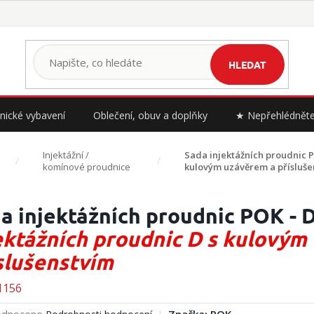
HLEDAT
nické vybavení
Oblečení, obuv a doplňky
★ Nepřehlédnět
Injektážní /
Sada injektážních proudnic 
komínové proudnice
kulovým uzávěrem a přísluše
a injektážních proudnic POK - 
ektážních proudnic D s kulovým
slušenstvím
1156
rné