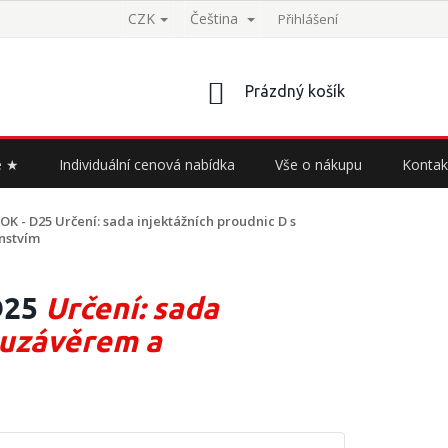
CZK
Čeština
Přihlášení
NÁKUPNÍ
Prázdný košík
KOŠÍK
e ★
Individuální cenová nabídka
Vše o nákupu
Kontak
POK - D25
Určení: sada injektážních proudnic D s
nstvím
D25
Určení: sada
 uzávěrem a