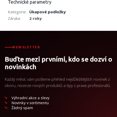
Technické parametry
Kategorie
:
Úkapové podložky
Záruka
:
2 roky
NEWSLETTER
Buďte mezi prvními, kdo se dozví o
novinkách
Každý měsíc vám pošleme přehled nejdůležitějších novinek z
oboru, recenze nových produktů a tipy z praxe profesionálů.
Výhradní akce a slevy
Novinky v sortimentu
Žádný spam