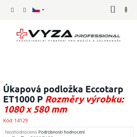
Přejít
NÁKUP
na
obsah
KOŠÍK
Hasičské
vybavení
Úkapová podložka Eccotarp
ET1000 P
Rozměry výrobku:
Požární
sport
1080 x 580 mm
Zdravotnické
vybavení
Kód:
14129
Průměrné
Neohodnoceno
Podrobnosti hodnocení
Oblečení,