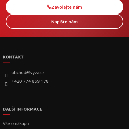
Zavolejte nám
Napište nám
Z
á
p
KONTAKT
a
t
í
obchod
@
vyza.cz
+420 774 859 178
DALŠÍ INFORMACE
Vše o nákupu