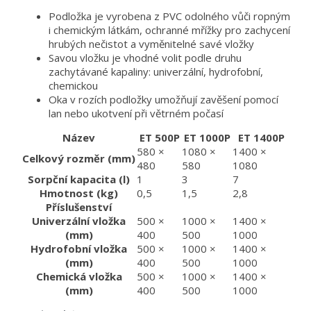
Podložka je vyrobena z PVC odolného vůči ropným
i chemickým látkám, ochranné mřížky pro zachycení
hrubých nečistot a vyměnitelné savé vložky
Savou vložku je vhodné volit podle druhu
zachytávané kapaliny: univerzální, hydrofobní,
chemickou
Oka v rozích podložky umožňují zavěšení pomocí
lan nebo ukotvení při větrném počasí
Název
ET 500P
ET 1000P
ET 1400P
580 ×
1080 ×
1400 ×
Celkový rozměr (mm)
480
580
1080
Sorpční kapacita (l)
1
3
7
Hmotnost (kg)
0,5
1,5
2,8
Příslušenství
Univerzální vložka
500 ×
1000 ×
1400 ×
(mm)
400
500
1000
Hydrofobní vložka
500 ×
1000 ×
1400 ×
(mm)
400
500
1000
Chemická vložka
500 ×
1000 ×
1400 ×
(mm)
400
500
1000