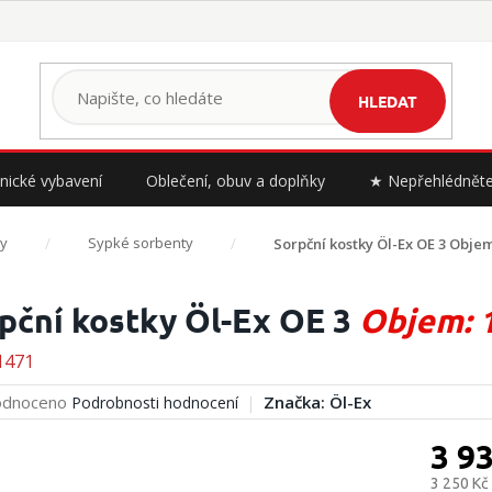
HLEDAT
nické vybavení
Oblečení, obuv a doplňky
★ Nepřehlédnět
y
Sypké sorbenty
Sorpční kostky Öl-Ex OE 3
Objem
pční kostky Öl-Ex OE 3
Objem: 
1471
rné
dnoceno
Značka:
Öl-Ex
Podrobnosti hodnocení
cení
ktu
3 9
3 250 Kč