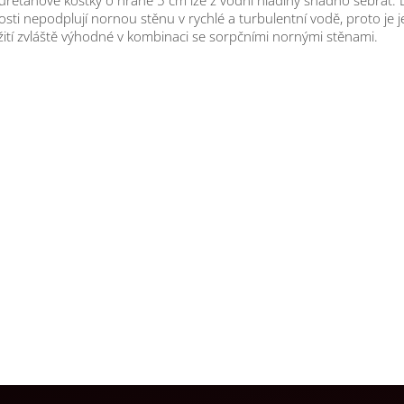
uretanové kostky o hraně 5 cm lze z vodní hladiny snadno sebrat. 
kosti nepodplují nornou stěnu v rychlé a turbulentní vodě, proto je j
ití zvláště výhodné v kombinaci se sorpčními nornými stěnami.