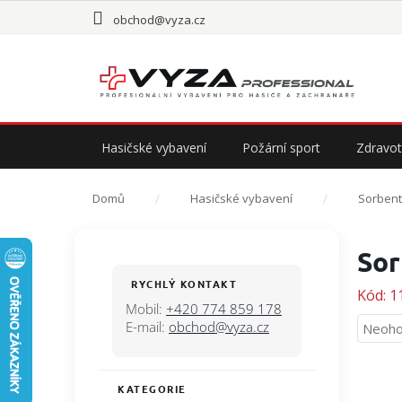
Přejít
obchod@vyza.cz
na
obsah
Hasičské vybavení
Požární sport
Zdravot
Domů
Hasičské vybavení
Sorbent
P
Sor
o
s
RYCHLÝ KONTAKT
Kód:
1
t
Mobil:
+420 774 859 178
r
E-mail:
obchod@vyza.cz
Průmě
Neoho
a
hodno
n
produ
n
je
KATEGORIE
Přeskočit
í
0,0