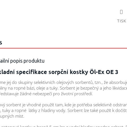
TISK
S
ailní popis produktu
ladní specifikace sorpční kostky Öl-Ex OE 3
me jej do skupiny selektivních olejových sorbentů, tzn., že absorb
liny na ropné bázi, oleje a tuky. Sorbent je bezpečný a jeho likvidac
edstavuje žádné nebezpečí pro životní prostředí.
ový sorbent je vhodné použít tam, kde je potřeba selektivně odstran
e, tuky a ropné látky z hladiny vody. Sorbent lze také použít k dočiš
tupných míst.