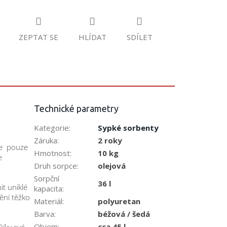
ZEPTAT SE
HLÍDAT
SDÍLET
Technické parametry
Kategorie
:
Sypké sorbenty
Záruka
:
2 roky
uje pouze
Hmotnost
:
10 kg
e
Druh sorpce
:
olejová
Sorpční
36 l
it uniklé
kapacita
:
tění těžko
Materiál
:
polyuretan
Barva
:
béžová / šedá
Objem
:
cca 45 l