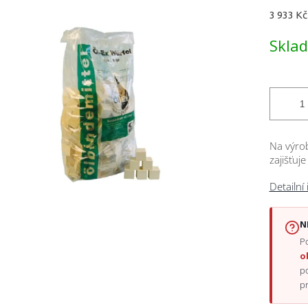
Měrná
3 933 Kč 
cena:
ček.
Skla
Na výrob
zajišťuj
Detailní
N
Po
o
p
p