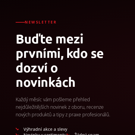
NEWSLETTER
Buďte mezi
prvními, kdo se
dozví o
novinkách
Každý měsíc vám pošleme přehled
nejdůležitějších novinek z oboru, recenze
nových produktů a tipy z praxe profesionálů.
Výhradní akce a slevy
Novinky v sortimentu
Žádný spam