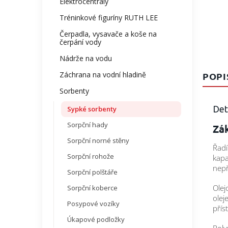
Elektrocentrály
Tréninkové figuríny RUTH LEE
Čerpadla, vysavače a koše na
čerpání vody
Nádrže na vodu
Záchrana na vodní hladině
POPI
Sorbenty
Det
Sypké sorbenty
Sorpční hady
Zák
Sorpční norné stěny
Řadí
Sorpční rohože
kapa
nepř
Sorpční polštáře
Olej
Sorpční koberce
olej
Posypové vozíky
přís
Úkapové podložky