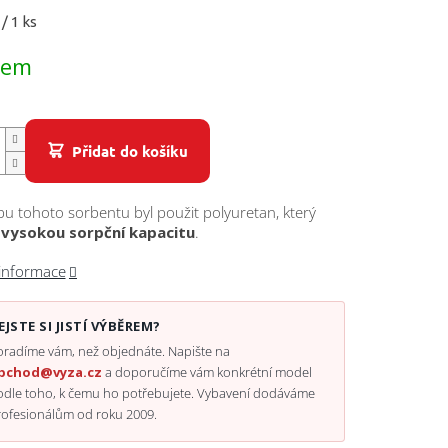
/ 1 ks
dem
Přidat do košíku
u tohoto sorbentu byl použit polyuretan, který
e
vysokou sorpční kapacitu
.
 informace
EJSTE SI JISTÍ VÝBĚREM?
radíme vám, než objednáte. Napište na
bchod@vyza.cz
a doporučíme vám konkrétní model
odle toho, k čemu ho potřebujete. Vybavení dodáváme
rofesionálům od roku 2009.