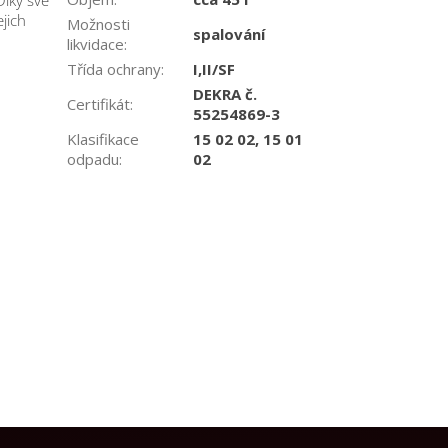
Díky své
ejich
Možnosti
spalování
likvidace
:
Třída ochrany
:
I,II/SF
DEKRA č.
Certifikát
:
55254869-3
Klasifikace
15 02 02, 15 01
odpadu
:
02