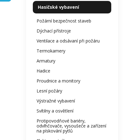
kategorie
z
p
Hasičské vybavení
5
a
hvězdi
n
Požární bezpečnost staveb
e
Dýchací přístroje
l
Ventilace a odsávaní při požáru
Termokamery
Armatury
Hadice
Proudnice a monitory
Lesní požáry
Výstražné vybavení
Svítilny a osvětlení
Protipovodňové bariéry,
odvlhčovače, vysoušeče a zařízení
na pískování pytlů