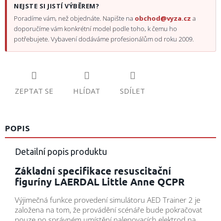
NEJSTE SI JISTÍ VÝBĚREM?
Poradíme vám, než objednáte. Napište na
obchod@vyza.cz
a
doporučíme vám konkrétní model podle toho, k čemu ho
potřebujete. Vybavení dodáváme profesionálům od roku 2009.
ZEPTAT SE
HLÍDAT
SDÍLET
POPIS
Detailní popis produktu
Základní specifikace resuscitační
figuríny LAERDAL Little Anne QCPR
Výjimečná funkce provedení simulátoru AED Trainer 2 je
založena na tom, že provádění scénáře bude pokračovat
pouze po správném umístění nalepovacích elektrod na