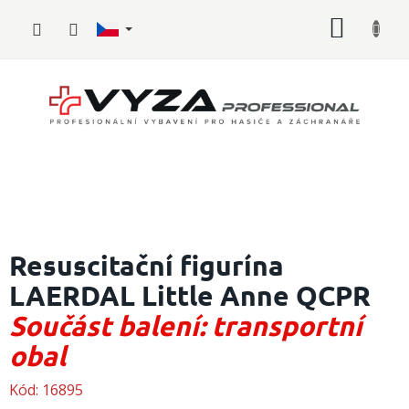
Přejít
NÁKUP
na
obsah
KOŠÍK
Hasičské
vybavení
Resuscitační figurína
LAERDAL Little Anne QCPR
Požární
sport
Součást balení: transportní
Zdravotnické
obal
vybavení
Kód:
16895
Oblečení,