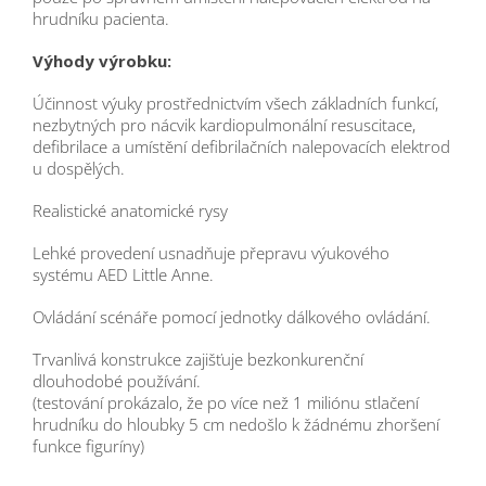
hrudníku pacienta.
Výhody výrobku:
Účinnost výuky prostřednictvím všech základních funkcí,
nezbytných pro nácvik kardiopulmonální resuscitace,
defibrilace a umístění defibrilačních nalepovacích elektrod
u dospělých.
Realistické anatomické rysy
Lehké provedení usnadňuje přepravu výukového
systému AED Little Anne.
Ovládání scénáře pomocí jednotky dálkového ovládání.
Trvanlivá konstrukce zajišťuje bezkonkurenční
dlouhodobé používání.
(testování prokázalo, že po více než 1 miliónu stlačení
hrudníku do hloubky 5 cm nedošlo k žádnému zhoršení
funkce figuríny)