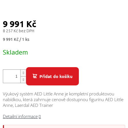
/
Přihlášení
9 991 Kč
8 257 Kč bez DPH
Měrná
9 991 Kč / 1 ks
cena:
Skladem
Přidat do košíku
Výukový systém AED Little Anne je kompletní produktovou
nabídkou, která zahrnuje cenově dostupnou figurínu AED Little
Anne, Laerdal AED Trainer
Detailní informace