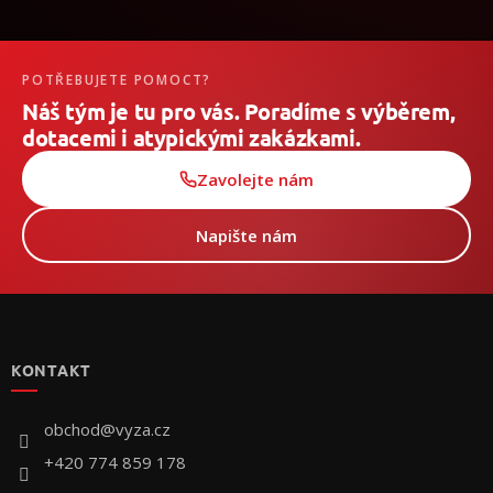
POTŘEBUJETE POMOCT?
Náš tým je tu pro vás. Poradíme s výběrem,
dotacemi i atypickými zakázkami.
Zavolejte nám
Napište nám
Z
á
p
KONTAKT
a
t
í
obchod
@
vyza.cz
+420 774 859 178