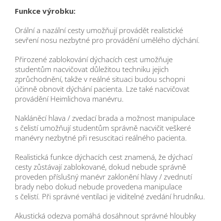
Funkce výrobku:
Orální a nazální cesty umožňují provádět realistické
sevření nosu nezbytné pro provádění umělého dýchání.
Přirozené zablokování dýchacích cest umožňuje
studentům nacvičovat důležitou techniku jejich
zprůchodnění, takže v reálné situaci budou schopni
účinně obnovit dýchání pacienta. Lze také nacvičovat
provádění Heimlichova manévru.
Nakláněcí hlava / zvedací brada a možnost manipulace
s čelistí umožňují studentům správně nacvičit veškeré
manévry nezbytné při resuscitaci reálného pacienta.
Realistická funkce dýchacích cest znamená, že dýchací
cesty zůstávají zablokované, dokud nebude správně
proveden příslušný manévr zaklonění hlavy / zvednutí
brady nebo dokud nebude provedena manipulace
s čelistí. Při správné ventilaci je viditelné zvedání hrudníku.
Akustická odezva pomáhá dosáhnout správné hloubky