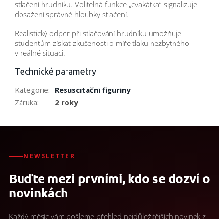
stlačení hrudníku. Volitelná funkce „cvakátka“ signalizuje
dosažení správné hloubky stlačení.
Realistický odpor při stlačování hrudníku umožňuje
studentům získat zkušenosti o míře tlaku nezbytného
v reálné situaci.
Technické parametry
Kategorie
:
Resuscitační figuríny
Záruka
:
2 roky
NEWSLETTER
Buďte mezi prvními, kdo se dozví o
novinkách
Každý měsíc vám pošleme přehled nejdůležitějších novinek z