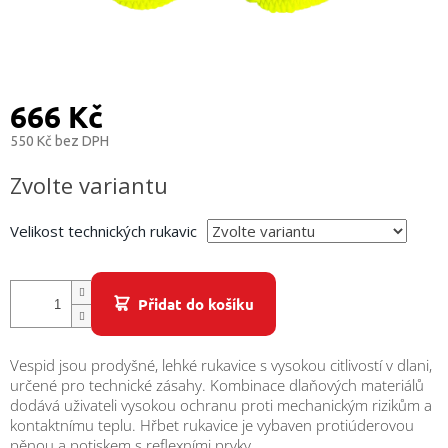
/
Přihlášení
666 Kč
550 Kč bez DPH
Měrná
Zvolte variantu
cena:
Velikost technických rukavic
Přidat do košíku
Vespid jsou prodyšné, lehké rukavice s vysokou citlivostí v dlani,
určené pro technické zásahy. Kombinace dlaňových materiálů
dodává uživateli vysokou ochranu proti mechanickým rizikům a
kontaktnímu teplu. Hřbet rukavice je vybaven protiúderovou
pěnou a potiskem s reflexními prvky.