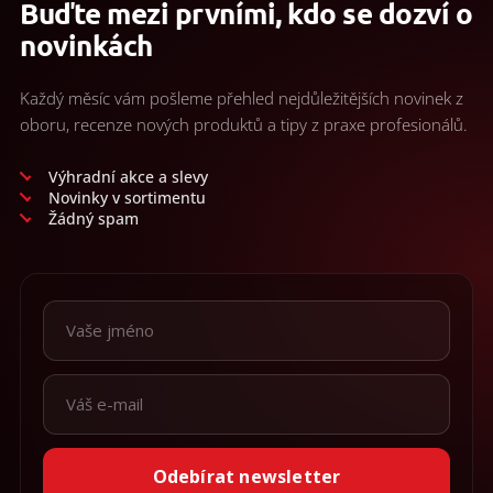
Buďte mezi prvními, kdo se dozví o
novinkách
Každý měsíc vám pošleme přehled nejdůležitějších novinek z
oboru, recenze nových produktů a tipy z praxe profesionálů.
Výhradní akce a slevy
Novinky v sortimentu
Žádný spam
Odebírat newsletter