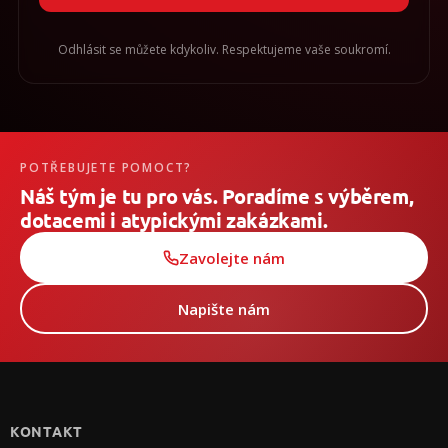
Odhlásit se můžete kdykoliv. Respektujeme vaše soukromí.
POTŘEBUJETE POMOCT?
Náš tým je tu pro vás. Poradíme s výběrem,
dotacemi i atypickými zakázkami.
Zavolejte nám
Napište nám
Z
á
p
KONTAKT
a