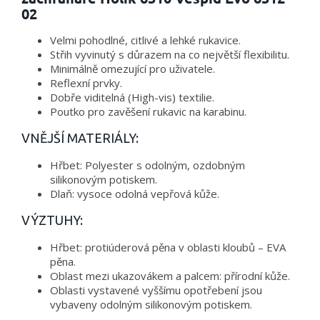
02
Velmi pohodlné, citlivé a lehké rukavice.
Střih vyvinutý s důrazem na co největší flexibilitu.
Minimálně omezující pro uživatele.
Reflexní prvky.
Dobře viditelná (High-vis) textilie.
Poutko pro zavěšení rukavic na karabinu.
VNĚJŠÍ MATERIÁLY:
Hřbet: Polyester s odolným, ozdobným
silikonovým potiskem.
Dlaň: vysoce odolná vepřová kůže.
VÝZTUHY:
Hřbet: protiúderová pěna v oblasti kloubů – EVA
pěna.
Oblast mezi ukazovákem a palcem: přírodní kůže.
Oblasti vystavené vyššímu opotřebení jsou
vybaveny odolným silikonovým potiskem.