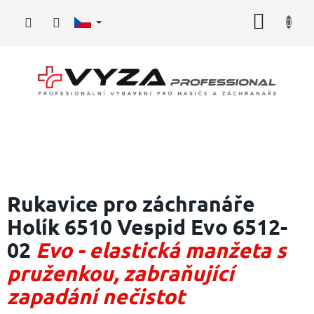
Přejít
NÁKUP
na
obsah
KOŠÍK
Hasičské
vybavení
Rukavice pro záchranáře
Holík 6510 Vespid Evo 6512-
Požární
sport
02
Evo - elastická manžeta s
Zdravotnické
pruženkou, zabraňující
vybavení
zapadání nečistot
Oblečení,