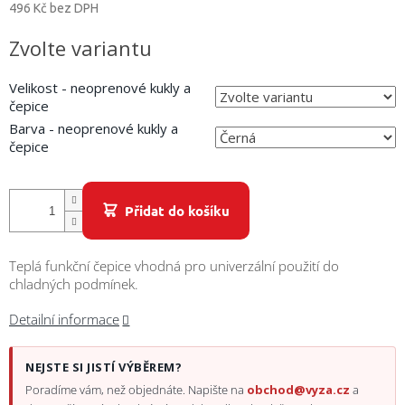
/
496 Kč bez DPH
Měrná
Zvolte variantu
Přihlášení
cena:
Velikost - neoprenové kukly a
čepice
Barva - neoprenové kukly a
čepice
Přidat do košíku
Teplá funkční čepice vhodná pro univerzální použití do
chladných podmínek.
Detailní informace
NEJSTE SI JISTÍ VÝBĚREM?
Poradíme vám, než objednáte. Napište na
obchod@vyza.cz
a