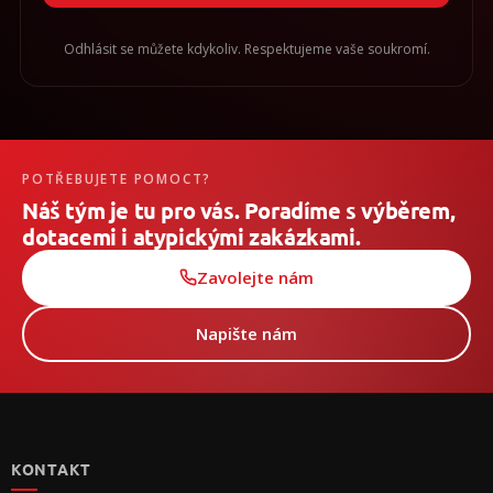
Odhlásit se můžete kdykoliv. Respektujeme vaše soukromí.
POTŘEBUJETE POMOCT?
Náš tým je tu pro vás. Poradíme s výběrem,
dotacemi i atypickými zakázkami.
Zavolejte nám
Napište nám
Z
á
p
KONTAKT
a