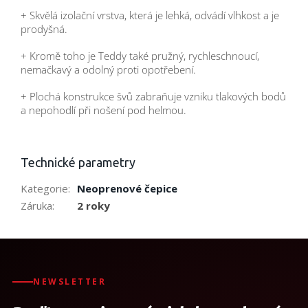
+ Skvělá izolační vrstva, která je lehká, odvádí vlhkost a je
prodyšná.
+ Kromě toho je Teddy také pružný, rychleschnoucí,
nemačkavý a odolný proti opotřebení.
+ Plochá konstrukce švů zabraňuje vzniku tlakových bodů
a nepohodlí při nošení pod helmou.
Technické parametry
Kategorie
:
Neoprenové čepice
Záruka
:
2 roky
NEWSLETTER