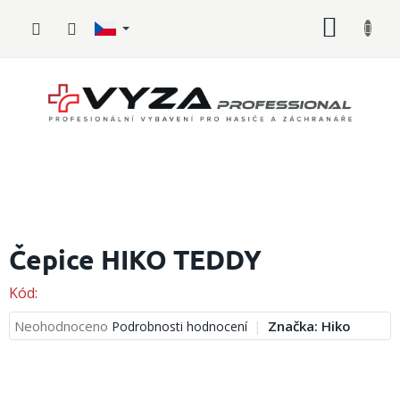
Přejít
NÁKUP
na
obsah
KOŠÍK
Hasičské
vybavení
Čepice HIKO TEDDY
Požární
Kód:
sport
Průměrné
Neohodnoceno
Značka:
Hiko
Podrobnosti hodnocení
Zdravotnické
hodnocení
vybavení
produktu
je
Oblečení,
0,0