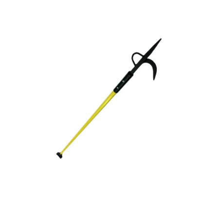
je
obuv
a
0,0
doplňky
z
5
hvězdiček.
★
Nepřehlédněte
★
Individuální
cenová
nabídka
Vše
o
nákupu
Kontakty
Požární
sport
Nepřehlédněte
CZK