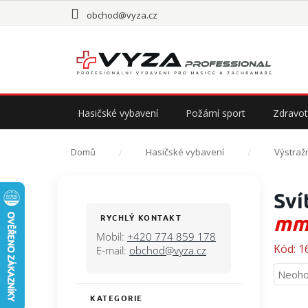
Přejít
obchod@vyza.cz
na
obsah
Hasičské vybavení
Požární sport
Zdravot
Domů
Hasičské vybavení
Výstraž
P
Sví
o
s
m
RYCHLÝ KONTAKT
t
Mobil:
+420 774 859 178
r
Kód:
1
E-mail:
obchod@vyza.cz
a
Průmě
Neoho
n
hodno
n
KATEGORIE
Přeskočit
produ
í