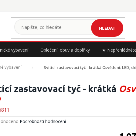
HLEDAT
nické vybavení
Oblečení, obuv a doplňky
★ Nepřehlédnět
né vybavení
Svítící zastavovací tyč - krátká
Osvětlení: LED, d
tící zastavovací tyč - krátká
Osvě
m
6811
rné
dnoceno
Podrobnosti hodnocení
cení
ktu