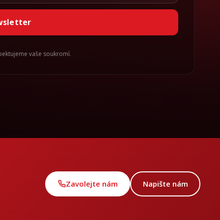
wsletter
spektujeme vaše soukromí.
Zavolejte nám
Napište nám