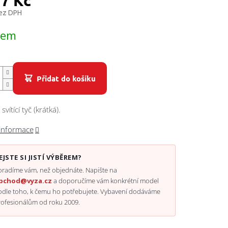
77 Kč
bez DPH
dem
Přidat do košíku
vítící tyč (krátká).
 informace
EJSTE SI JISTÍ VÝBĚREM?
radíme vám, než objednáte. Napište na
bchod@vyza.cz
a doporučíme vám konkrétní model
odle toho, k čemu ho potřebujete. Vybavení dodáváme
rofesionálům od roku 2009.