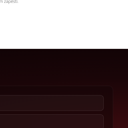
m zápěstí.