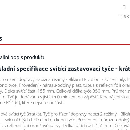
TISK
S
ailní popis produktu
ladní specifikace svítící zastavovací tyče - krá
pro řízení dopravy nabízí 2 režimy - Blikání LED diod. - svícení bílýc
onci tyče. Provedení - nárazu-odolný plast, tubus s reflexní fólií or
y. Délka svítící části 155 mm. Celková délka tyče 350 mm. Průměr sví
m. Tyč je dodávána s jistícím řemínkem na zápěstí. K napájení slou
rie R14 (C), které nejsou součástí.
ová svítící tyč (krátká). Tyč pro řízení dopravy nabízí 2 režimy - Blik
. - svícení bílých LED diod na konci tyče. Provedení - nárazu-odolný 
s s reflexní fólií oranžové barvy. Délka svítící části 155 mm. Celková