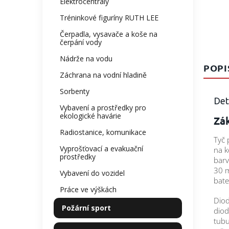
Elektrocentrály
Tréninkové figuríny RUTH LEE
Čerpadla, vysavače a koše na
čerpání vody
Nádrže na vodu
POPI
Záchrana na vodní hladině
Sorbenty
Det
Vybavení a prostředky pro
ekologické havárie
Zák
Radiostanice, komunikace
Tyč 
Vyprošťovací a evakuační
na k
prostředky
barv
30 m
Vybavení do vozidel
bate
Práce ve výškách
Diod
Požární sport
diod
tubu