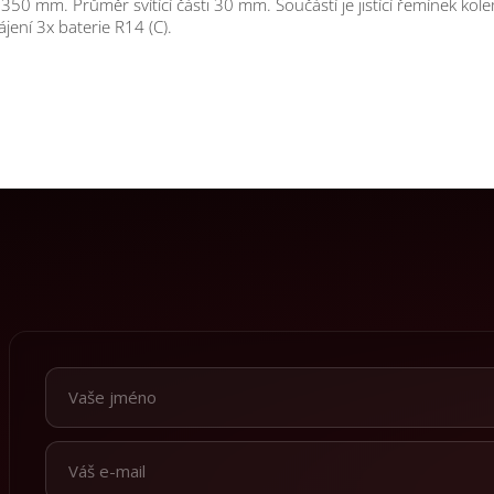
 350 mm. Průměr svítící části 30 mm. Součástí je jistící řemínek kole
jení 3x baterie R14 (C).