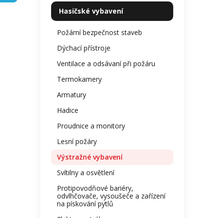
kategorie
je
p
Hasičské vybavení
0,0
a
z
n
Požární bezpečnost staveb
5
e
hvězdi
Dýchací přístroje
l
Ventilace a odsávaní při požáru
Termokamery
Armatury
Hadice
Proudnice a monitory
Lesní požáry
Výstražné vybavení
Svítilny a osvětlení
Protipovodňové bariéry,
odvlhčovače, vysoušeče a zařízení
na pískování pytlů