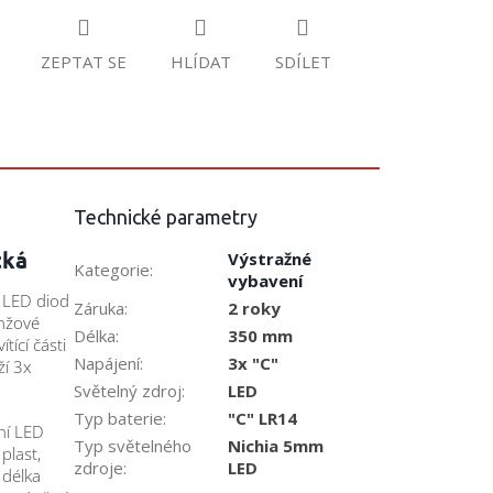
ZEPTAT SE
HLÍDAT
SDÍLET
Technické parametry
tká
Výstražné
Kategorie
:
vybavení
h LED diod
Záruka
:
2 roky
anžové
Délka
:
350 mm
tící části
Napájení
:
3x "C"
ží 3x
Světelný zdroj
:
LED
Typ baterie
:
"C" LR14
ání LED
Typ světelného
Nichia 5mm
plast,
zdroje
:
LED
 délka