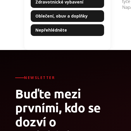
tyče
Zdravotnické vybavení
Napá
Oblečení, obuv a doplňky
Nepřehlédněte
NEWSLETTER
Buďte mezi
prvními, kdo se
dozví o