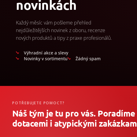
novinkách
Každý měsíc vám pošleme přehled
nejdůležitějších novinek z oboru, recenze
nových produktů a tipy z praxe profesionálů.
Výhradní akce a slevy
Novinky v sortimentu
Žádný spam
POTŘEBUJETE POMOCT?
Náš tým je tu pro vás. Poradíme
dotacemi i atypickými zakázkami