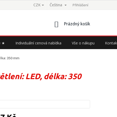
CZK
Čeština
Přihlášení
NÁKUPNÍ
Prázdný košík
KOŠÍK
e ★
Individuální cenová nabídka
Vše o nákupu
Kontak
élka: 350 mm
tlení: LED, délka: 350