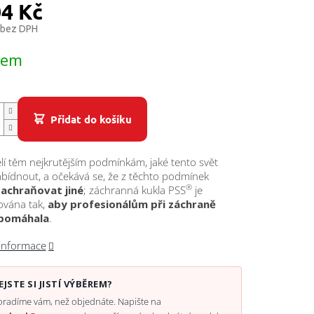
04 Kč
 bez DPH
dem
Přidat do košíku
elí těm nejkrutějším podmínkám, jaké tento svět
bídnout, a očekává se, že z těchto podmínek
®
zachraňovat jiné
; záchranná kukla PSS
je
ována tak,
aby profesionálům při záchraně
 pomáhala
.
 informace
EJSTE SI JISTÍ VÝBĚREM?
radíme vám, než objednáte. Napište na