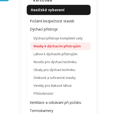
KATEGORIE
Přeskočit
produ
í
kategorie
je
p
Hasičské vybavení
0,0
a
z
n
Požární bezpečnost staveb
5
e
hvězdi
Dýchací přístroje
l
Dýchací přístroje kompletní sety
Masky k dýchacím přístrojům
Láhve k dýchacím přístrojům
Nosiče pro dýchací techniku
Obaly pro dýchací techniku
Únikové a ochranné masky
Ventily pro tlakové láhve
Příslušenství
Ventilace a odsávaní při požáru
Termokamery