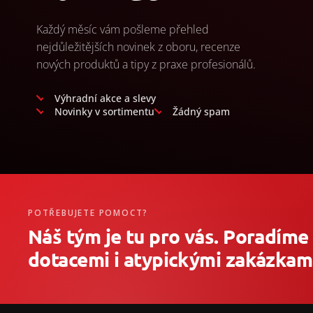
Každý měsíc vám pošleme přehled
nejdůležitějších novinek z oboru, recenze
nových produktů a tipy z praxe profesionálů.
Výhradní akce a slevy
Novinky v sortimentu
Žádný spam
POTŘEBUJETE POMOCT?
Náš tým je tu pro vás. Poradíme
dotacemi i atypickými zakázkami
Z