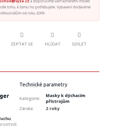
bchod@vyza.cz
a doporučíme vám konkrétní model
odle toho, k čemu ho potřebujete. Vybavení dodáváme
rofesionálům od roku 2009.
ZEPTAT SE
HLÍDAT
SDÍLET
Technické parametry
äger
Masky k dýchacím
Kategorie
:
přístrojům
Záruka
:
2 roky
duchu
,
rostředí.