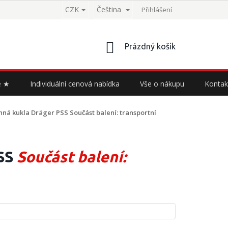
CZK
Čeština
Přihlášení
NÁKUPNÍ
Prázdný košík
KOŠÍK
e ★
Individuální cenová nabídka
Vše o nákupu
Kontak
nná kukla Dräger PSS
Součást balení: transportní
PSS
Součást balení: