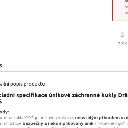
o
p
p
TISK
S
ailní popis produktu
ladní specifikace únikové záchranné kukly Dr
S
ody:
®
ranná kukla PSS
je únikovou kuklou s
neustálým přívodem vz
rá umožňuje
bezpečný a nekomplikovaný únik
z nebezpečných p