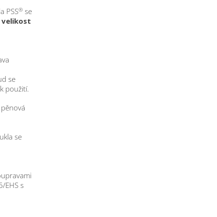
®
la PSS
se
 velikost
ava
ud se
k použití.
a pěnová
kukla se
oupravami
6/EHS s