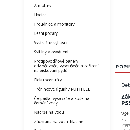
Armatury
Hadice
Proudnice a monitory
Lesní požáry
Výstražné vybavení
Svítilny a osvětlení
Protipovodňové bariéry,
POPI
odvlhčovače, vysoušeče a zařízení
na pískování pytlů
Elektrocentrály
Det
Tréninkové figuríny RUTH LEE
Zák
Čerpadla, vysavače a koše na
PS
čerpání vody
Nádrže na vodu
Výh
Zách
Záchrana na vodní hladině
kte