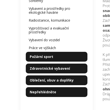
Sorbenty
Malá
Prot
Vybavení a prostředky pro
sna
ekologické havárie
obli
Radiostanice, komunikace
Zách
sam
Vyprošťovací a evakuační
osa
prostředky
odp
Vybavení do vozidel
Živo
použ
Práce ve výškách
K př
Požární sport
tlum
Přís
Zdravotnické vybavení
zac
upev
kons
Oblečení, obuv a doplňky
Zách
ohn
Nepřehlédněte
Dräg
použ