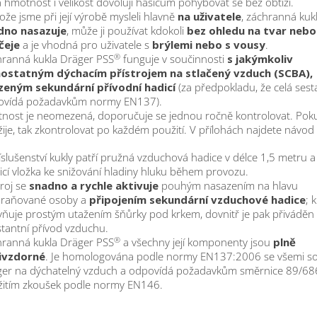
 hmotnost i velikost dovolují hasičům pohybovat se bez obtíží.
ože jsme při její výrobě mysleli hlavně
na uživatele
, záchranná kuk
dno nasazuje
, může ji používat kdokoli
bez ohledu na tvar nebo
čeje
a je vhodná pro uživatele s
brýlemi nebo s vousy
.
®
ranná kukla Dräger PSS
funguje v součinnosti
s jakýmkoliv
ostatným dýchacím přístrojem na stlačený vzduch (SCBA),
zeným sekundární přívodní hadicí
(za předpokladu, že celá sest
ovídá požadavkům normy EN137).
tnost je neomezená, doporučuje se jednou ročně kontrolovat. Pok
ije, tak zkontrolovat po každém použití. V přílohách najdete návod 
íslušenství kukly patří pružná vzduchová hadice v délce 1,5 metru 
icí vložka ke snižování hladiny hluku během provozu.
troj se
snadno a rychle aktivuje
pouhým nasazením na hlavu
hraňované osoby a
připojením sekundární vzduchové hadice
; 
ňuje prostým utažením šňůrky pod krkem, dovnitř je pak přiváděn
tantní přívod vzduchu.
®
ranná kukla Dräger PSS
a všechny její komponenty jsou
plně
ivzdorné
. Je homologována podle normy EN137:2006 se všemi s
er na dýchatelný vzduch a odpovídá požadavkům směrnice 89/68
itím zkoušek podle normy EN146.