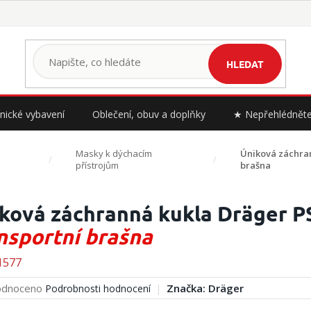
HLEDAT
nické vybavení
Oblečení, obuv a doplňky
★ Nepřehlédnět
Masky k dýchacím
Úniková záchra
přístrojům
brašna
ková záchranná kukla Dräger 
nsportní brašna
1577
rné
dnoceno
Značka:
Dräger
Podrobnosti hodnocení
cení