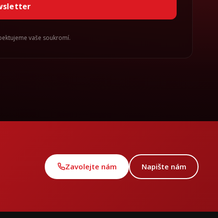
wsletter
spektujeme vaše soukromí.
Zavolejte nám
Napište nám