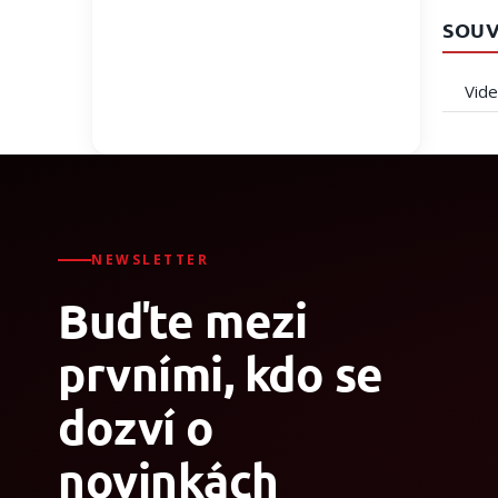
SOUV
Vid
NEWSLETTER
Buďte mezi
prvními, kdo se
dozví o
novinkách