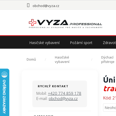
Přejít
obchod@vyza.cz
na
obsah
Hasičské vybavení
Požární sport
Zdravot
Hasičské
Dýchací
Domů
vybavení
přístroje
P
Úni
o
s
tra
RYCHLÝ KONTAKT
t
Mobil:
+420 774 859 178
r
Kód:
2
E-mail:
obchod@vyza.cz
a
Průmě
Neoho
n
hodno
n