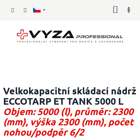
Přejít
NÁKUP
na
obsah
KOŠÍK
Hasičské
vybavení
Velkokapacitní skládací nádrž
ECCOTARP ET TANK 5000 L
Požární
sport
Objem: 5000 (l), průměr: 2300
Zdravotnické
(mm), výška 2300 (mm), počet
vybavení
nohou/podpěr 6/2
Oblečení,