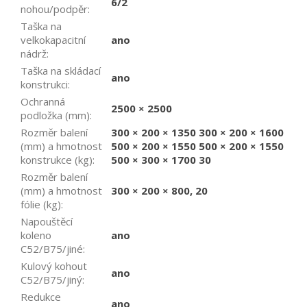
6/2
nohou/podpěr
:
Taška na
velkokapacitní
ano
nádrž
:
Taška na skládací
ano
konstrukci
:
Ochranná
2500 × 2500
podložka (mm)
:
Rozměr balení
300 × 200 × 1350 300 × 200 × 1600
(mm) a hmotnost
500 × 200 × 1550 500 × 200 × 1550
konstrukce (kg)
:
500 × 300 × 1700 30
Rozměr balení
(mm) a hmotnost
300 × 200 × 800, 20
fólie (kg)
:
Napouštěcí
koleno
ano
C52/B75/jiné
:
Kulový kohout
ano
C52/B75/jiný
:
Redukce
ano