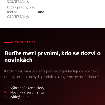
C52/B75/jiná
:
Držák příruby sací
hadice
ano
C52/B75/jiný
:
NEWSLETTER
Buďte mezi prvními, kdo se dozví o
novinkách
Každý měsíc vám pošleme přehled nejdůležitějších novinek z
oboru, recenze nových produktů a tipy z praxe profesionálů.
Výhradní akce a slevy
Novinky v sortimentu
Žádný spam