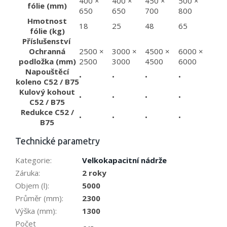
400 ×
400 ×
450 ×
500 ×
fólie (mm)
650
650
700
800
Hmotnost
18
25
48
65
fólie (kg)
Příslušenství
Ochranná
2500 ×
3000 ×
4500 ×
6000 ×
podložka (mm)
2500
3000
4500
6000
Napouštěcí
•
•
•
•
koleno C52 / B75
Kulový kohout
•
•
•
•
C52 / B75
Redukce C52 /
•
•
•
•
B75
Technické parametry
Kategorie
:
Velkokapacitní nádrže
Záruka
:
2 roky
Objem (l)
:
5000
Průměr (mm)
:
2300
Výška (mm)
:
1300
Počet