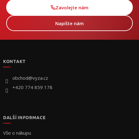
Zavolejte nám
Napište nám
Z
á
p
KONTAKT
a
t
í
obchod
@
vyza.cz
+420 774 859 178
DALŠÍ INFORMACE
Vše o nákupu