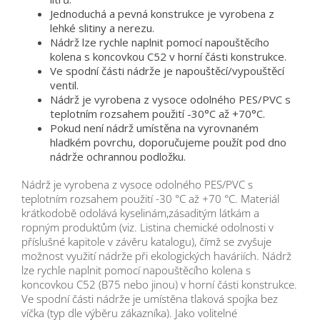
Jednoduchá a pevná konstrukce je vyrobena z
lehké slitiny a nerezu.
Nádrž lze rychle naplnit pomocí napouštěcího
kolena s koncovkou C52 v horní části konstrukce.
Ve spodní části nádrže je napouštěcí/vypouštěcí
ventil.
Nádrž je vyrobena z vysoce odolného PES/PVC s
teplotním rozsahem použití -30°C až +70°C.
Pokud není nádrž umístěna na vyrovnaném
hladkém povrchu, doporučujeme použít pod dno
nádrže ochrannou podložku.
Nádrž je vyrobena z vysoce odolného PES/PVC s
teplotním rozsahem použití -30 °C až +70 °C. Materiál
krátkodobě odolává kyselinám,zásaditým látkám a
ropným produktům (viz. Listina chemické odolnosti v
příslušné kapitole v závěru katalogu), čímž se zvyšuje
možnost využití nádrže při ekologických haváriích. Nádrž
lze rychle naplnit pomocí napouštěcího kolena s
koncovkou C52 (B75 nebo jinou) v horní části konstrukce.
Ve spodní části nádrže je umístěna tlaková spojka bez
víčka (typ dle výběru zákazníka). Jako volitelné