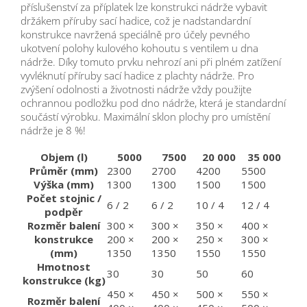
příslušenství za příplatek lze konstrukci nádrže vybavit
držákem příruby sací hadice, což je nadstandardní
konstrukce navržená speciálně pro účely pevného
ukotvení polohy kulového kohoutu s ventilem u dna
nádrže. Díky tomuto prvku nehrozí ani při plném zatížení
vyvléknutí příruby sací hadice z plachty nádrže. Pro
zvýšení odolnosti a životnosti nádrže vždy použijte
ochrannou podložku pod dno nádrže, která je standardní
součástí výrobku. Maximální sklon plochy pro umístění
nádrže je 8 %!
Objem (l)
5000
7500
20 000
35 000
Průměr (mm)
2300
2700
4200
5500
Výška (mm)
1300
1300
1500
1500
Počet stojnic /
6 / 2
6 / 2
10 / 4
12 / 4
podpěr
Rozměr balení
300 ×
300 ×
350 ×
400 ×
konstrukce
200 ×
200 ×
250 ×
300 ×
(mm)
1350
1350
1550
1550
Hmotnost
30
30
50
60
konstrukce (kg)
450 ×
450 ×
500 ×
550 ×
Rozměr balení